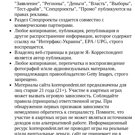
"Заявление", "Регионы", "Деньги", "Власть", "Выборы",
"Тест-драйв", "Спецпроекты", "Промо" публикуются на
правах рекламы.
Раздел Спецпроекты создается совместно с
коммерческими партнерами.
Любое копирование, публикация, републикация и
другое распространение информации, которое содержит
ссылку на "Интерфакс-Украина", EPA / UPG, строго
воспрещается.
Владелец веб-страницы в разделе Я- Корреспондент
является автор публикации.
Любое копирование, перепечатка и воспроизведение
фотографий и/или аудиовизуальных материалов,
принадлежащих правообладателю Getty Images, строго
запрещено.
Материалы сайта korrespondent.net предназначены для
лиц старше 21 года (21+). Участие в азартных играх
может вызвать игровую зависимость. Соблюдайте
правила (принципы) ответственной игры. При
обнаружении первых признаков зависимости
немедленно обратитесь к специалисту. Помните, что
участие в азартных играх не может являться источником
доходов или альтернативой работе. Информационный
ресурс korrespondent.net не проводит игры на реальные
и/или виртуальные деньги, сайт не принимает ни в