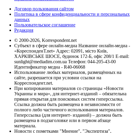
Договор пользования сайтом
Политика в сфере конфиденциальности и персональных
данных
Пользовательское соглашение
Редакция
© 2000-2026, Korrespondent.net
Субъект в сфере онлайн-медиа Название онлайн-медиа -
«КореспонденТ.net» Адрес: 02091, місто Київ,
ХАРКІВСЬКЕ ШОСЕ, будинок 172-Б, офіс 208/1 E-mail:
sunlight@mediadim.com.ua
Телефон: 044-205-43-00
Идентификатор медиа - R40-06068
Использование любых материалов, размещённых на
сайте, разрешается при условии ссылки на
Корреспондент.net.
При копировании материалов со страницы «Новости
Украины и мира», для интернет-изданий – обязательна
прямая открытая для поисковых систем гиперссылка.
Ссылка должна быть размещена в независимости от
полного либо частичного использования материалов.
Гиперссылка (для интернет- изданий) – должна быть
размещена в подзаголовке или в первом абзаце
материала.
Новости с пометками "Мнение", "Экспертиза",