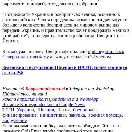
парламента и потребует отдельного одобрения.
"Потребность Украины в боеприпасах велика, особенно в
артиллерийских. Чехия определила возможности для закупки
большого количества боеприпасов на мировом рынке для
передачи Украине, и правительство хочет поддержать Чехию в
этой работе", - подчеркнул министр обороны Швеции Пол
Йонсон.
Как мы уже писали, Швеция официально
присоединилась к
Североатлантическому альянсу
и стала его 32 членом.
Зеленский о вступлении Швеции в НАТО: Более защищен
от зла РФ
Новини від
Корреспондент.net
в Telegram та WhatsApp.
Підписуйтесь на наші
канали
https://t.me/korrespondentnet
та
WhatsApp
Читайте Korrespondent.net в Google News
ТЕГИ:
Украина
,
Швеция
,
Чехия
,
боеприпасы
,
финансирование
,
инициативы
,
закупка
,
военная помощь
,
вооружение
Если вы заметили ошибку, выделите необходимый текст и
нажмите Ctrl+Enter, чтобы сообщить об этом редакции.