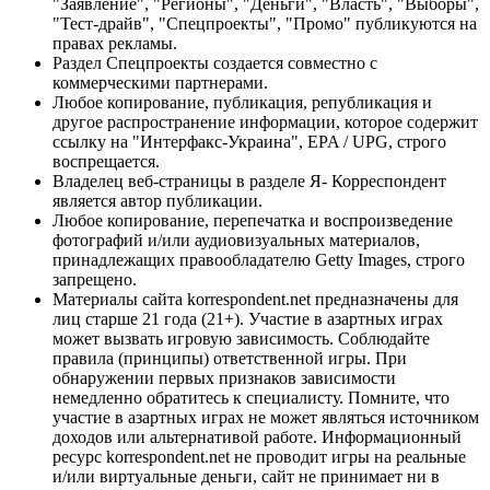
"Заявление", "Регионы", "Деньги", "Власть", "Выборы",
"Тест-драйв", "Спецпроекты", "Промо" публикуются на
правах рекламы.
Раздел Спецпроекты создается совместно с
коммерческими партнерами.
Любое копирование, публикация, републикация и
другое распространение информации, которое содержит
ссылку на "Интерфакс-Украина", EPA / UPG, строго
воспрещается.
Владелец веб-страницы в разделе Я- Корреспондент
является автор публикации.
Любое копирование, перепечатка и воспроизведение
фотографий и/или аудиовизуальных материалов,
принадлежащих правообладателю Getty Images, строго
запрещено.
Материалы сайта korrespondent.net предназначены для
лиц старше 21 года (21+). Участие в азартных играх
может вызвать игровую зависимость. Соблюдайте
правила (принципы) ответственной игры. При
обнаружении первых признаков зависимости
немедленно обратитесь к специалисту. Помните, что
участие в азартных играх не может являться источником
доходов или альтернативой работе. Информационный
ресурс korrespondent.net не проводит игры на реальные
и/или виртуальные деньги, сайт не принимает ни в