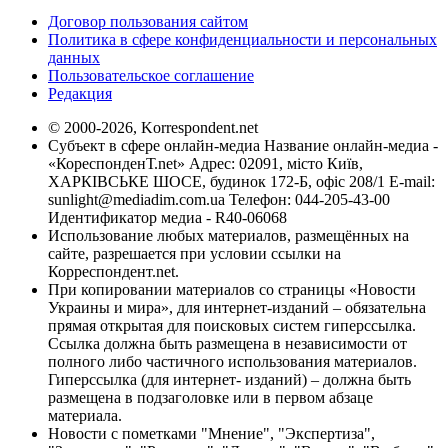
Договор пользования сайтом
Политика в сфере конфиденциальности и персональных
данных
Пользовательское соглашение
Редакция
© 2000-2026, Korrespondent.net
Субъект в сфере онлайн-медиа Название онлайн-медиа -
«КореспонденТ.net» Адрес: 02091, місто Київ,
ХАРКІВСЬКЕ ШОСЕ, будинок 172-Б, офіс 208/1 E-mail:
sunlight@mediadim.com.ua
Телефон: 044-205-43-00
Идентификатор медиа - R40-06068
Использование любых материалов, размещённых на
сайте, разрешается при условии ссылки на
Корреспондент.net.
При копировании материалов со страницы «Новости
Украины и мира», для интернет-изданий – обязательна
прямая открытая для поисковых систем гиперссылка.
Ссылка должна быть размещена в независимости от
полного либо частичного использования материалов.
Гиперссылка (для интернет- изданий) – должна быть
размещена в подзаголовке или в первом абзаце
материала.
Новости с пометками "Мнение", "Экспертиза",