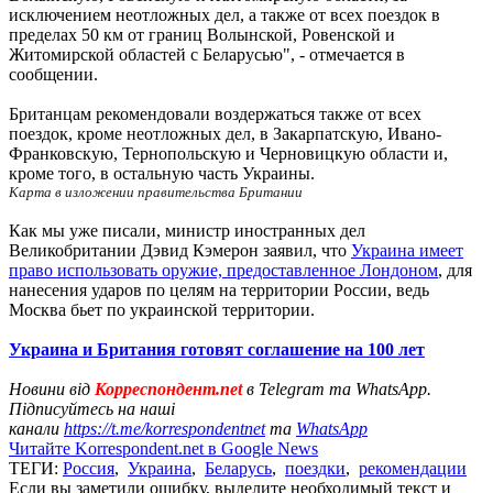
исключением неотложных дел, а также от всех поездок в
пределах 50 км от границ Волынской, Ровенской и
Житомирской областей с Беларусью", - отмечается в
сообщении.
Британцам рекомендовали воздержаться также от всех
поездок, кроме неотложных дел, в Закарпатскую, Ивано-
Франковскую, Тернопольскую и Черновицкую области и,
кроме того, в остальную часть Украины.
Карта в изложении правительства Британии
Как мы уже писали, министр иностранных дел
Великобритании Дэвид Кэмерон заявил, что
Украина имеет
право использовать оружие, предоставленное Лондоном
, для
нанесения ударов по целям на территории России, ведь
Москва бьет по украинской территории.
Украина и Британия готовят соглашение на 100 лет
Новини від
Корреспондент.net
в Telegram та WhatsApp.
Підписуйтесь на наші
канали
https://t.me/korrespondentnet
та
WhatsApp
Читайте Korrespondent.net в Google News
ТЕГИ:
Россия
,
Украина
,
Беларусь
,
поездки
,
рекомендации
Если вы заметили ошибку, выделите необходимый текст и