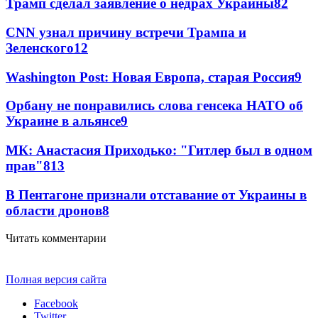
Трамп сделал заявление о недрах Украины
82
CNN узнал причину встречи Трампа и
Зеленского
12
Washington Post: Новая Европа, старая Россия
9
Орбану не понравились слова генсека НАТО об
Украине в альянсе
9
МК: Анастасия Приходько: "Гитлер был в одном
прав"
8
13
В Пентагоне признали отставание от Украины в
области дронов
8
Читать комментарии
Полная версия сайта
Facebook
Twitter