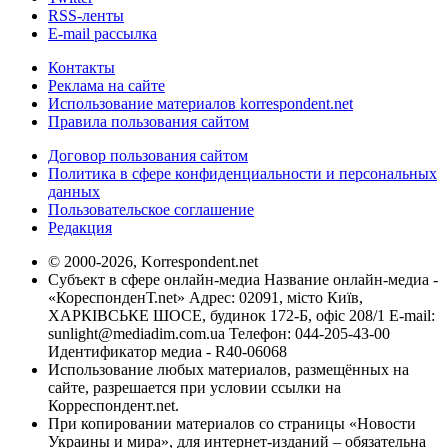
RSS-ленты
E-mail рассылка
Контакты
Реклама на сайте
Использование материалов korrespondent.net
Правила пользования сайтом
Договор пользования сайтом
Политика в сфере конфиденциальности и персональных
данных
Пользовательское соглашение
Редакция
© 2000-2026, Korrespondent.net
Субъект в сфере онлайн-медиа Название онлайн-медиа -
«КореспонденТ.net» Адрес: 02091, місто Київ,
ХАРКІВСЬКЕ ШОСЕ, будинок 172-Б, офіс 208/1 E-mail:
sunlight@mediadim.com.ua
Телефон: 044-205-43-00
Идентификатор медиа - R40-06068
Использование любых материалов, размещённых на
сайте, разрешается при условии ссылки на
Корреспондент.net.
При копировании материалов со страницы «Новости
Украины и мира», для интернет-изданий – обязательна