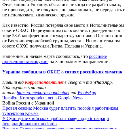
Федерацию и Украину, обязались никогда не разрабатывать,
не производить, не покупать, не накапливать, не передавать и
не использовать химическое оружие.
Как известно, Россия потеряла свое место в Исполнительном
совете ОЗХО. По результатам голосования, проведенного в
ходе 28-й конференции государств-участников Организации
от Восточноевропейской группы, места в Исполнительном
совете ОЗХО получили Литва, Польша и Украина.
Напомним, в начале марта сообщалось, что
россияне
применили химоружие
на Запорожском направлении.
Украина сообщила в ОБСЕ о сотнях российских химатак
Новини від
Корреспондент.net
в Telegram та WhatsApp.
Підписуйтесь на наші
канали
https://t.me/korrespondentnet
та
WhatsApp
Читайте Korrespondent.net в Google News
Война России с Украиной
Провал сезона: Москва будет платить пособия работникам
турсектора Крыма
У Сухопутних військах зробили заяву щодо інтеграції
Інтернаціональних легіонів
Взрыв в Сыктывкаре: возросло количество пострадавших