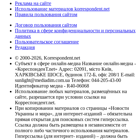
Реклама на сайте
Использование материалов korrespondent.net
Правила пользования сайтом
Договор пользования сайтом
Политика в сфере конфиденциальности и персональных
данных
Пользовательское соглашение
Редакция
© 2000-2026, Korrespondent.net
Субъект в сфере онлайн-медиа Название онлайн-медиа -
«КореспонденТ.net» Адрес: 02091, місто Київ,
ХАРКІВСЬКЕ ШОСЕ, будинок 172-Б, офіс 208/1 E-mail:
sunlight@mediadim.com.ua
Телефон: 044-205-43-00
Идентификатор медиа - R40-06068
Использование любых материалов, размещённых на
сайте, разрешается при условии ссылки на
Корреспондент.net.
При копировании материалов со страницы «Новости
Украины и мира», для интернет-изданий – обязательна
прямая открытая для поисковых систем гиперссылка.
Ссылка должна быть размещена в независимости от
полного либо частичного использования материалов.
Гиперссылка (для интернет- изданий) – должна быть