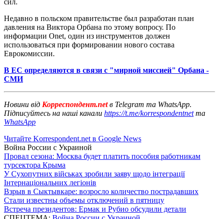
сил.
Недавно в польском правительстве был разработан план
давления на Виктора Орбана по этому вопросу. По
информации Onet, один из инструментов должен
использоваться при формировании нового состава
Еврокомиссии.
В ЕС определяются в связи с "мирной миссией" Орбана -
СМИ
Новини від
Корреспондент.net
в Telegram та WhatsApp.
Підписуйтесь на наші канали
https://t.me/korrespondentnet
та
WhatsApp
Читайте Korrespondent.net в Google News
Война России с Украиной
Провал сезона: Москва будет платить пособия работникам
турсектора Крыма
У Сухопутних військах зробили заяву щодо інтеграції
Інтернаціональних легіонів
Взрыв в Сыктывкаре: возросло количество пострадавших
Стали известны объемы отключений в пятницу
Встреча президентов: Ермак и Рубио обсудили детали
СПЕЦТЕМА:
Война России с Украиной