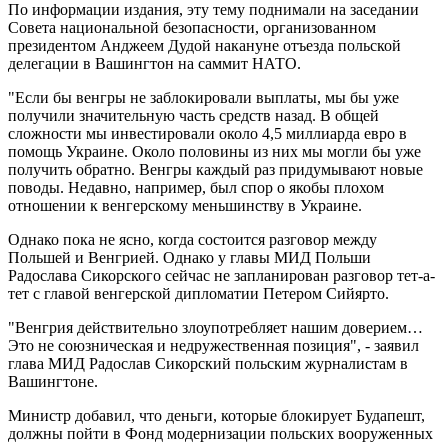
По информации издания, эту тему поднимали на заседании
Совета национальной безопасности, организованном
президентом Анджеем Дудой накануне отъезда польской
делегации в Вашингтон на саммит НАТО.
"Если бы венгры не заблокировали выплаты, мы бы уже
получили значительную часть средств назад. В общей
сложности мы инвестировали около 4,5 миллиарда евро в
помощь Украине. Около половины из них мы могли бы уже
получить обратно. Венгры каждый раз придумывают новые
поводы. Недавно, например, был спор о якобы плохом
отношении к венгерскому меньшинству в Украине.
Однако пока не ясно, когда состоится разговор между
Польшей и Венгрией. Однако у главы МИД Польши
Радослава Сикорского сейчас не запланирован разговор тет-а-
тет с главой венгерской дипломатии Петером Сийярто.
"Венгрия действительно злоупотребляет нашим доверием…
Это не союзническая и недружественная позиция", - заявил
глава МИД Радослав Сикорский польским журналистам в
Вашингтоне.
Министр добавил, что деньги, которые блокирует Будапешт,
должны пойти в Фонд модернизации польских вооруженных