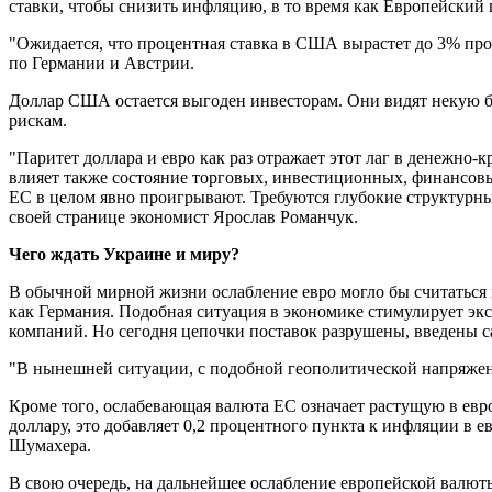
ставки, чтобы снизить инфляцию, в то время как Европейский
"Ожидается, что процентная ставка в США вырастет до 3% прот
по Германии и Австрии.
Доллар США остается выгоден инвесторам. Они видят некую бе
рискам.
"Паритет доллара и евро как раз отражает этот лаг в денежно
влияет также состояние торговых, инвестиционных, финансовы
ЕС в целом явно проигрывают. Требуются глубокие структурны
своей странице экономист Ярослав Романчук.
Чего ждать Украине и миру?
В обычной мирной жизни ослабление евро могло бы считаться 
как Германия. Подобная ситуация в экономике стимулирует э
компаний. Но сегодня цепочки поставок разрушены, введены с
"В нынешней ситуации, с подобной геополитической напряженн
Кроме того, ослабевающая валюта ЕС означает растущую в евро
доллару, это добавляет 0,2 процентного пункта к инфляции в е
Шумахера.
В свою очередь, на дальнейшее ослабление европейской валют