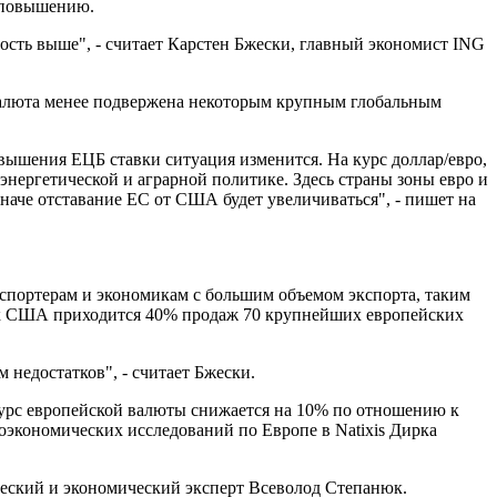
у повышению.
ность выше", - считает Карстен Бжески, главный экономист ING
 валюта менее подвержена некоторым крупным глобальным
вышения ЕЦБ ставки ситуация изменится. На курс доллар/евро,
нергетической и аграрной политике. Здесь страны зоны евро и
наче отставание ЕС от США будет увеличиваться", - пишет на
кспортерам и экономикам с большим объемом экспорта, таким
ынок США приходится 40% продаж 70 крупнейших европейских
недостатков", - считает Бжески.
 курс европейской валюты снижается на 10% по отношению к
роэкономических исследований по Европе в Natixis Дирка
ческий и экономический эксперт Всеволод Степанюк.