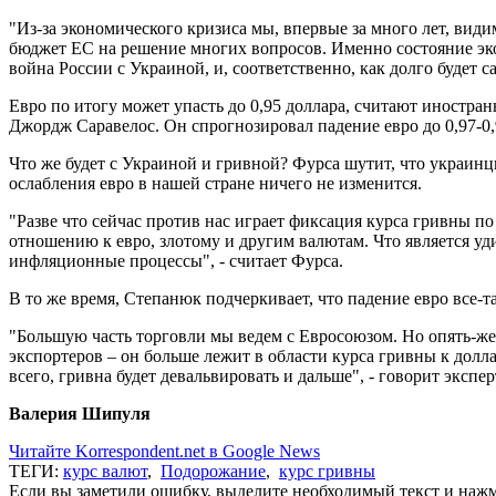
"Из-за экономического кризиса мы, впервые за много лет, види
бюджет ЕС на решение многих вопросов. Именно состояние экон
война России с Украиной, и, соответственно, как долго будет
Евро по итогу может упасть до 0,95 доллара, считают иностра
Джордж Саравелос. Он спрогнозировал падение евро до 0,97-0,
Что же будет с Украиной и гривной? Фурса шутит, что украинцы
ослабления евро в нашей стране ничего не изменится.
"Разве что сейчас против нас играет фиксация курса гривны п
отношению к евро, злотому и другим валютам. Что является у
инфляционные процессы", - считает Фурса.
В то же время, Степанюк подчеркивает, что падение евро все-
"Большую часть торговли мы ведем с Евросоюзом. Но опять-же,
экспортеров – он больше лежит в области курса гривны к доллар
всего, гривна будет девальвировать и дальше", - говорит экспер
Валерия Шипуля
Читайте Korrespondent.net в Google News
ТЕГИ:
курс валют
,
Подорожание
,
курс гривны
Если вы заметили ошибку, выделите необходимый текст и нажми