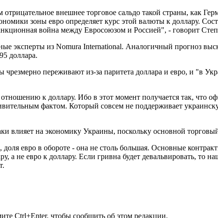
м отрицательное внешнее торговое сальдо такой страны, как Гер
омики зоны евро определяет курс этой валюты к доллару. Состо
 санкционная война между Евросоюзом и Россией", - говорит Сте
нные эксперты из Nomura International. Аналогичный прогноз выс
95 доллара.
 чрезмерно переживают из-за паритета доллара и евро, и "в Укр
о отношению к доллару. Ибо в этот момент получается так, что 
дивительным фактом. Который совсем не поддерживает украинск
таки влияет на экономику Украины, поскольку основной торговый
 доля евро в обороте - она не столь большая. Основные контрак
у, а не евро к доллару. Если гривна будет девальвировать, то на
т.
те Ctrl+Enter, чтобы сообщить об этом редакции.