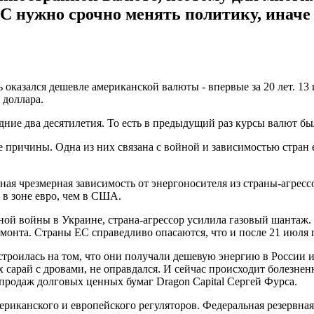
ЕС нужно срочно менять политику, иначе
ь оказался дешевле американской валюты - впервые за 20 лет. 13 
 доллара.
ние два десятилетия. То есть в предыдущий раз курсы валют бы
 причины. Одна из них связана с войной и зависимостью стран е
ная чрезмерная зависимость от энергоносителя из страны-агрес
в зоне евро, чем в США.
ой войны в Украине, страна-агрессор усилила газовый шантаж. 
онта. Страны ЕС справедливо опасаются, что и после 21 июля г
строилась на том, что они получали дешевую энергию в России и
их сарай с дровами, не оправдался. И сейчас происходит болезне
 продаж долговых ценных бумаг Dragon Capital Сергей Фурса.
американского и европейского регуляторов. Федеральная резерв