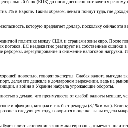
 центральный банк (ЕЦБ) до последнего сопротивляется резком
ив 1% в Европе. Таким образом, деньги пойдут туда, где доход
зопасность, которую предлагает доллар, поскольку сейчас эта
-кредитной политике между США и странами зоны евро. После по
х потоков. ЕС неадекватно реагирует на собственные ошибки в э
е реформы, дерегулирование и снижение налоговой нагрузки. И
хорошей новостью, говорят эксперты. Слабая валюта выгодна э
кспорт, делая его дешевле в долларовом выражении, ведь на р
анкции, а война в Украине набрала угрожающие обороты.
остью я думаю, что преимуществ от слабой валюты меньше, чем 
зоне инфляцию, которая и так бьет рекорды (8,1% в мае). Если
врозоне в следующем году, говорится в оценке главы отдела мак
ы будет влиять состояние экономики еврозоны, отмечает полити