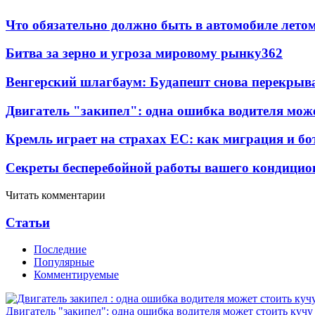
Что обязательно должно быть в автомобиле летом
Битва за зерно и угроза мировому рынку
362
Венгерский шлагбаум: Будапешт снова перекрыва
Двигатель "закипел": одна ошибка водителя може
Кремль играет на страхах ЕС: как миграция и бо
Секреты бесперебойной работы вашего кондицио
Читать комментарии
Статьи
Последние
Популярные
Комментируемые
Двигатель "закипел": одна ошибка водителя может стоить кучу