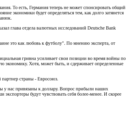
мания. То есть, Германия теперь не может спонсировать общий
яние экономики будет определяться тем, как долго затянется
панюк.
казал глава отдела валютных исследований Deutsche Bank
аине это как любовь к футболу". По мнению эксперта, от
официальная гривна усиливает свои позиции во время войны по
ую экономику. Хотя, может быть, и сдерживает определенные
 партнер страны - Евросоюз.
ты у нас привязаны к доллару. Вопрос прибыли наших
ши экспортеры будут чувствовать себя более-менее. И скорее