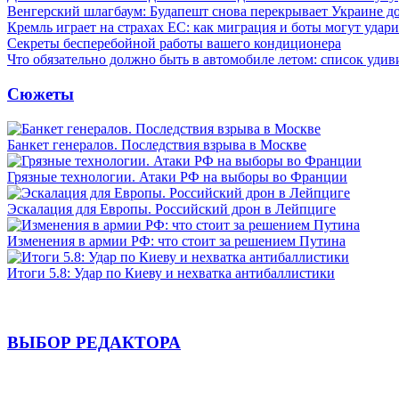
Венгерский шлагбаум: Будапешт снова перекрывает Украине д
Кремль играет на страхах ЕС: как миграция и боты могут удар
Секреты бесперебойной работы вашего кондиционера
Что обязательно должно быть в автомобиле летом: список удив
Сюжеты
Банкет генералов. Последствия взрыва в Москве
Грязные технологии. Атаки РФ на выборы во Франции
Эскалация для Европы. Российский дрон в Лейпциге
Изменения в армии РФ: что стоит за решением Путина
Итоги 5.8: Удар по Киеву и нехватка антибаллистики
ВЫБОР РЕДАКТОРА