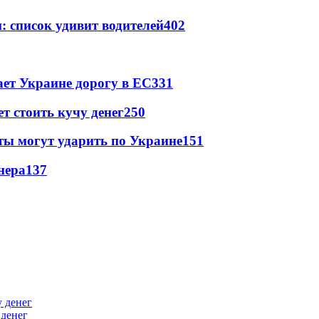
: список удивит водителей
402
ет Украине дорогу в ЕС
331
т стоить кучу денег
250
ты могут ударить по Украине
151
нера
137
 денег