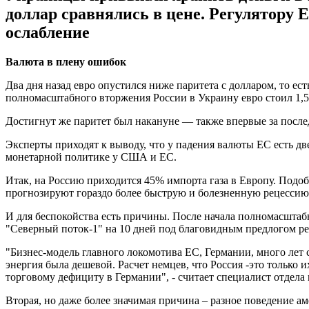
доллар сравнялись в цене. Регулятору 
ослабление
Валюта в плену ошибок
Два дня назад евро опустился ниже паритета с долларом, то ест
полномасштабного вторжения России в Украину евро стоил 1,5
Достигнут же паритет был накануне — также впервые за послед
Эксперты приходят к выводу, что у падения валюты ЕС есть две
монетарной политике у США и ЕС.
Итак, на Россию приходится 45% импорта газа в Европу. Подоб
прогнозируют гораздо более быструю и болезненную рецессию 
И для беспокойства есть причины. После начала полномасштабн
"Северный поток-1" на 10 дней под благовидным предлогом рем
"Бизнес-модель главного локомотива ЕС, Германии, много лет 
энергия была дешевой. Расчет немцев, что Россия -это только 
торговому дефициту в Германии", - считает специалист отдела
Вторая, но даже более значимая причина – разное поведение 