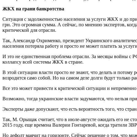
ЖКХ на грани банкротства
Ситуация с задолженностью населения за услуги ЖКХ и до прин
грн. Это огромная сумма. А сейчас, по мнению экспертов, когд
критической для отрасли.
Так, Александр Охрименко, президент Украинского аналитическ
населения потеряла работу и просто не может платить за услуги,
И это не единственная проблема отрасли. За месяцы войны с Р
коллапсу всей системы ЖКХ в стране.
В этой ситуации власти просто не знают, что делать и потому
возродится само собой. Но на самом деле долги будут только рас
Все это может привести к критической ситуации и непременно с
Возможно, тогда украинские власти задумаются, что нельзя пр
Эксперты даже допускают, что есть вероятность того, что стра
Так, М. Орыщак считает, что в июле-августе ожидать его не с
2015 году, еще времена Валерии Гонтаревой, когда тратили ЗВ
Но дефолт маячит на горизонте. Сейчас решение о том, что мож