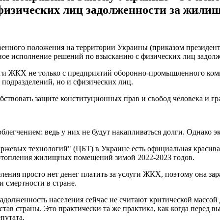
изических лиц задолженности за жилищ
 военного положения на территории Украины (приказом президе
ельное исполнение решений по взысканию с физических лиц задо
луги ЖКХ не только с предприятий оборонно-промышленного ком
подразделений, но и сфизических лиц.
собствовать защите конституционных прав и свобод человека и г
облегчением: ведь у них не будут накапливаться долги. Однако 
вых технологий" (ЦБТ) в Украине есть официальная красивая с
 отопления жилищных помещений зимой 2022-2023 годов.
селения просто нет денег платить за услуги ЖКХ, поэтому она за
и смертности в стране.
задолженность населения сейчас не считают критической массой
тав страны. Это практически та же практика, как когда перед в
епутата.