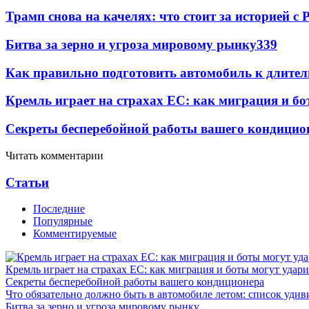
Трамп снова на качелях: что стоит за историей с P
Битва за зерно и угроза мировому рынку
339
Как правильно подготовить автомобиль к длите
Кремль играет на страхах ЕС: как миграция и бо
Секреты бесперебойной работы вашего кондицио
Читать комментарии
Статьи
Последние
Популярные
Комментируемые
Кремль играет на страхах ЕС: как миграция и боты могут удар
Секреты бесперебойной работы вашего кондиционера
Что обязательно должно быть в автомобиле летом: список удив
Битва за зерно и угроза мировому рынку