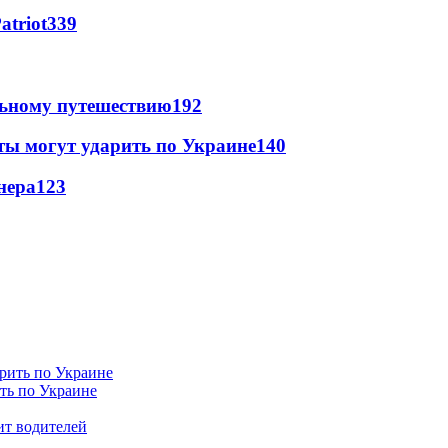
atriot
339
льному путешествию
192
ты могут ударить по Украине
140
нера
123
ить по Украине
ит водителей