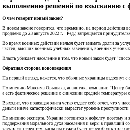
выполнению решений по взысканию с ф
О чем говорит новый закон?
В новом законе говорится, что временно, на период действия
продлено до 23 августа 2022 г. - Ред.) запрещается принудит
Во время военных действий нельзя будет взимать долги за ус
частей, высших военных учебных заведений, военных учебных 
Власть убеждает население в том, что новый закон будет "спо
Обратная сторона нововведения
На первый взгляд, кажется, что обычные украинцы вздохнут с 
По мнению Максима Орыщака, аналитика компании "Центр бирже
а есть фактическое решение о снижении средней температуры
Выходит, что правящая элита четко отдает себе отчет, что у на
деньги иначе катастрофически вырастет уровень преступности 
По мнению эксперта, Украина готовится к дефолту, поэтому и 
поддержания морального духа населения и веры в правящий сос
электорат перед тем, когда им нужно будет переизбрать этого д