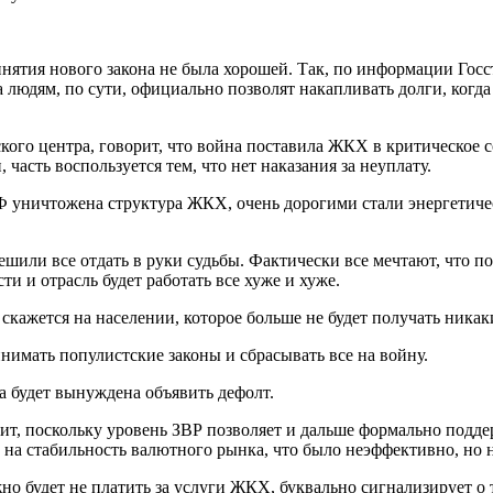
ятия нового закона не была хорошей. Так, по информации Госста
а людям, по сути, официально позволят накапливать долги, когда
ого центра, говорит, что война поставила ЖКХ в критическое с
 часть воспользуется тем, что нет наказания за неуплату.
Ф уничтожена структура ЖКХ, очень дорогими стали энергетичес
 решили все отдать в руки судьбы. Фактически все мечтают, что
ти и отрасль будет работать все хуже и хуже.
кажется на населении, которое больше не будет получать никаки
инимать популистские законы и сбрасывать все на войну.
на будет вынуждена объявить дефолт.
тоит, поскольку уровень ЗВР позволяет и дальше формально под
Р на стабильность валютного рынка, что было неэффективно, но 
но будет не платить за услуги ЖКХ, буквально сигнализирует о 