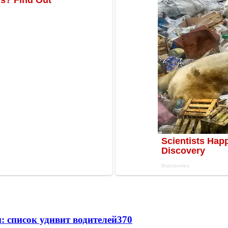
: список удивит водителей
370