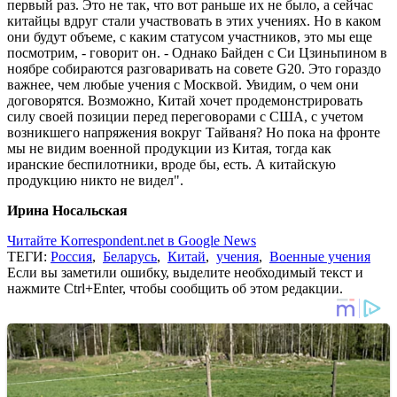
первый раз. Это не так, что вот раньше их не было, а сейчас
китайцы вдруг стали участвовать в этих учениях. Но в каком
они будут объеме, с каким статусом участников, это мы еще
посмотрим, - говорит он. - Однако Байден с Си Цзиньпином в
ноябре собираются разговаривать на совете G20. Это гораздо
важнее, чем любые учения с Москвой. Увидим, о чем они
договорятся. Возможно, Китай хочет продемонстрировать
силу своей позиции перед переговорами с США, с учетом
возникшего напряжения вокруг Тайваня? Но пока на фронте
мы не видим военной продукции из Китая, тогда как
иранские беспилотники, вроде бы, есть. А китайскую
продукцию никто не видел".
Ирина Носальская
Читайте Korrespondent.net в Google News
ТЕГИ:
Россия
,
Беларусь
,
Китай
,
учения
,
Военные учения
Если вы заметили ошибку, выделите необходимый текст и
нажмите Ctrl+Enter, чтобы сообщить об этом редакции.