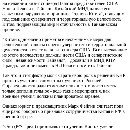
на недавний визит спикера Палаты представителей США
Нэнси Пелоси в Тайвань. Китайский МИД назвал его
серьезным нарушением принципа "одного Китая", ставящим
под сомнение суверенитет и территориальную целостность
Китая, подрывающим мир и стабильность в Тайваньском
проливе.
"Китай однозначно примет все необходимые меры для
решительной защиты своего суверенитета и территориальной
целостности в ответ на визит спикера США. Все вытекающие
из этого последствия должны нести США и сепаратистские
силы "независимости Тайваня", - добавили в МИД КНР.
Правда, так и не помешав Н. Пелоси посетить Тайвань.
Так что и этот фактор мог сыграть свою роль в решении КНР
принять участие в совместных учениях с Россией.
Справедливости ради отметим: влияние это могло иметь
только дополнительное - ведь такие мероприятия, как
военные учения, должны планироваться заранее.
Однако юрист и правозащитник Марк Фейгин считает: пока
еще рано говорить о признаках сотрудничества Китая и РФ в
военной сфере.
"Они (РФ – ред.) принимают эти учения Восток уже не