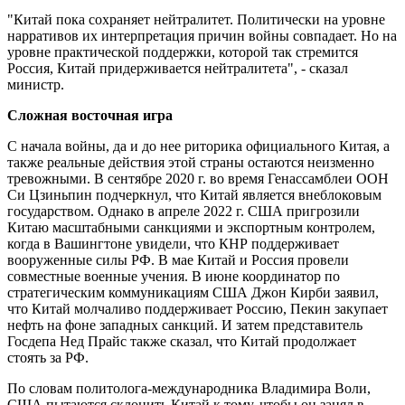
"Китай пока сохраняет нейтралитет. Политически на уровне
нарративов их интерпретация причин войны совпадает. Но на
уровне практической поддержки, которой так стремится
Россия, Китай придерживается нейтралитета", - сказал
министр.
Сложная восточная игра
С начала войны, да и до нее риторика официального Китая, а
также реальные действия этой страны остаются неизменно
тревожными. В сентябре 2020 г. во время Генассамблеи ООН
Си Цзиньпин подчеркнул, что Китай является внеблоковым
государством. Однако в апреле 2022 г. США пригрозили
Китаю масштабными санкциями и экспортным контролем,
когда в Вашингтоне увидели, что КНР поддерживает
вооруженные силы РФ. В мае Китай и Россия провели
совместные военные учения. В июне координатор по
стратегическим коммуникациям США Джон Кирби заявил,
что Китай молчаливо поддерживает Россию, Пекин закупает
нефть на фоне западных санкций. И затем представитель
Госдепа Нед Прайс также сказал, что Китай продолжает
стоять за РФ.
По словам политолога-международника Владимира Воли,
США пытаются склонить Китай к тому, чтобы он занял в