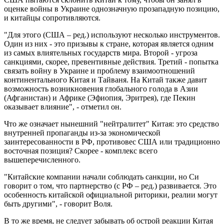
оценке войны в Украине однозначную прозападную позицию,
и китайцы сопротивляются.
"Для этого (США – ред.) используют несколько инструментов.
Один из них - это призывы к стране, которая является одним
из самых влиятельных государств мира. Второй - угроза
санкциями, скорее, превентивные действия. Третий - попытка
связать войну в Украине и проблему взаимоотношений
континентального Китая и Тайваня. На Китай также давит
возможность возникновения глобального голода в Азии
(Афганистан) и Африке (Эфиопия, Эритрея), где Пекин
оказывает влияние", - отметил он.
Что же означает нынешний "нейтралитет" Китая: это средство
внутренней пропаганды из-за экономической
заинтересованности в РФ, противовес США или традиционно
восточная позиция? Скорее - комплекс всего
вышеперечисленного.
"Китайские компании начали соблюдать санкции, но Си
говорит о том, что партнерство (с РФ – ред.) развивается. Это
особенность китайской официальной риторики, реалии могут
быть другими", - говорит Воля.
В то же время, не следует забывать об острой реакции Китая