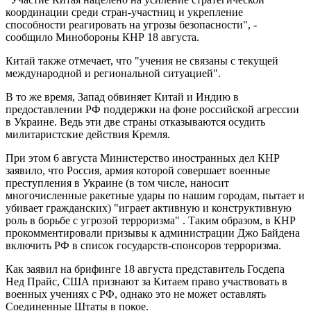
координации среди стран-участниц и укрепление
способности реагировать на угрозы безопасности", -
сообщило Минобороны КНР 18 августа.
Китай также отмечает, что "учения не связаны с текущей
международной и региональной ситуацией".
В то же время, Запад обвиняет Китай и Индию в
предоставлении РФ поддержки на фоне российской агрессии
в Украине. Ведь эти две страны отказываются осудить
милитаристские действия Кремля.
При этом 6 августа Министерство иностранных дел КНР
заявило, что Россия, армия которой совершает военные
преступления в Украине (в том числе, наносит
многочисленные ракетные удары по нашим городам, пытает и
убивает гражданских) "играет активную и конструктивную
роль в борьбе с угрозой терроризма" . Таким образом, в КНР
прокомментировали призывы к администрации Джо Байдена
включить РФ в список государств-спонсоров терроризма.
Как заявил на брифинге 18 августа представитель Госдепа
Нед Прайс, США признают за Китаем право участвовать в
военных учениях с РФ, однако это не может оставлять
Соединенные Штаты в покое.