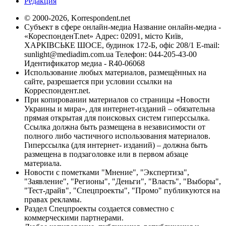
Редакция
© 2000-2026, Korrespondent.net
Субъект в сфере онлайн-медиа Название онлайн-медиа -
«КореспонденТ.net» Адрес: 02091, місто Київ,
ХАРКІВСЬКЕ ШОСЕ, будинок 172-Б, офіс 208/1 E-mail:
sunlight@mediadim.com.ua
Телефон: 044-205-43-00
Идентификатор медиа - R40-06068
Использование любых материалов, размещённых на
сайте, разрешается при условии ссылки на
Корреспондент.net.
При копировании материалов со страницы «Новости
Украины и мира», для интернет-изданий – обязательна
прямая открытая для поисковых систем гиперссылка.
Ссылка должна быть размещена в независимости от
полного либо частичного использования материалов.
Гиперссылка (для интернет- изданий) – должна быть
размещена в подзаголовке или в первом абзаце
материала.
Новости с пометками "Мнение", "Экспертиза",
"Заявление", "Регионы", "Деньги", "Власть", "Выборы",
"Тест-драйв", "Спецпроекты", "Промо" публикуются на
правах рекламы.
Раздел Спецпроекты создается совместно с
коммерческими партнерами.