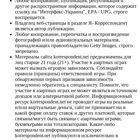
Любое копирование, публикация, републикация и
другое распространение информации, которое содержит
ссылку на "Интерфакс-Украина", EPA / UPG, строго
воспрещается.
Владелец веб-страницы в разделе Я- Корреспондент
является автор публикации.
Любое копирование, перепечатка и воспроизведение
фотографий и/или аудиовизуальных материалов,
принадлежащих правообладателю Getty Images, строго
запрещено.
Материалы сайта korrespondent.net предназначены для
лиц старше 21 года (21+). Участие в азартных играх
может вызвать игровую зависимость. Соблюдайте
правила (принципы) ответственной игры. При
обнаружении первых признаков зависимости
немедленно обратитесь к специалисту. Помните, что
участие в азартных играх не может являться источником
доходов или альтернативой работе. Информационный
ресурс korrespondent.net не проводит игры на реальные
и/или виртуальные деньги, сайт не принимает ни в
какой форме оплату ставок и других платежей, которые
связаны/могут быть связаны с азартными играми,
букмекерами или тотализаторами. Какие-либо
материалы на информационном ресурсе
korrespondent.net публикуются исключительно в