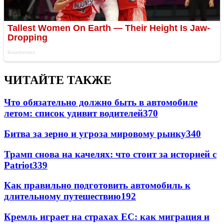
ЧИТАЙТЕ ТАКЖЕ
Что обязательно должно быть в автомобиле
летом: список удивит водителей
370
Битва за зерно и угроза мировому рынку
340
Трамп снова на качелях: что стоит за историей с
Patriot
339
Как правильно подготовить автомобиль к
длительному путешествию
192
Кремль играет на страхах ЕС: как миграция и