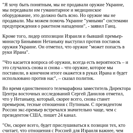
"Я хочу быть понятным, мы не продавали оружие Украине,
мы передавали им гуманитарное и медицинское
оборудование, это должно быть ясно. Но оружие мы не
продавали. Мы можем помочь Украине "умными" системами
предупреждения о ракетном нападении", - заявил Ганц.
Кроме того, лидер оппозиции Израиля и бывший премьер-
министр Биньямин Нетаньяху выступил против поставок
оружия Украине. Он отметил, что оружие "может попасть в
руки Ирана".
"Что касается вопроса об оружии, всегда есть вероятность – и
это случалось снова и снова – что оружие, которое мы
поставили, в конечном итоге окажется в руках Ирана и будет
использовано против нас", – сказал политик.
Во время единственного телемарафона заместитель Директора
Центра восточных исследований Сергей Данилов отметил,
что у Нетаньяху, который, скорее всего, снова станет
премьером, тесные отношения с Путиным. С президентом
России экс-премьер встречался значительно чаще, чем с
президентом США, пишет 24 канал.
"Он, скорее всего, будет прислушиваться к позиции тех, кто
считает, что отношения с Россией для Израиля важнее, чем