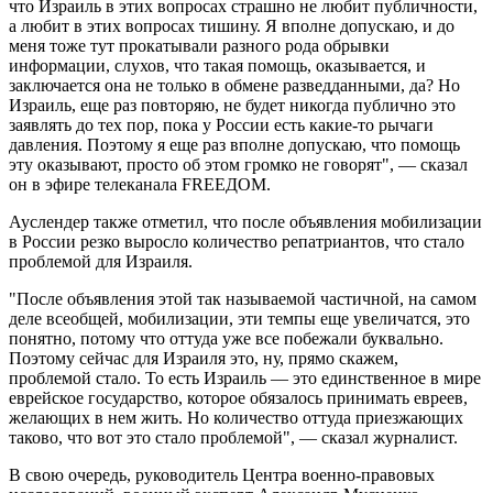
что Израиль в этих вопросах страшно не любит публичности,
а любит в этих вопросах тишину. Я вполне допускаю, и до
меня тоже тут прокатывали разного рода обрывки
информации, слухов, что такая помощь, оказывается, и
заключается она не только в обмене разведданными, да? Но
Израиль, еще раз повторяю, не будет никогда публично это
заявлять до тех пор, пока у России есть какие-то рычаги
давления. Поэтому я еще раз вполне допускаю, что помощь
эту оказывают, просто об этом громко не говорят", — сказал
он в эфире телеканала FREEДОМ.
Ауслендер также отметил, что после объявления мобилизации
в России резко выросло количество репатриантов, что стало
проблемой для Израиля.
"После объявления этой так называемой частичной, на самом
деле всеобщей, мобилизации, эти темпы еще увеличатся, это
понятно, потому что оттуда уже все побежали буквально.
Поэтому сейчас для Израиля это, ну, прямо скажем,
проблемой стало. То есть Израиль — это единственное в мире
еврейское государство, которое обязалось принимать евреев,
желающих в нем жить. Но количество оттуда приезжающих
таково, что вот это стало проблемой", — сказал журналист.
В свою очередь, руководитель Центра военно-правовых