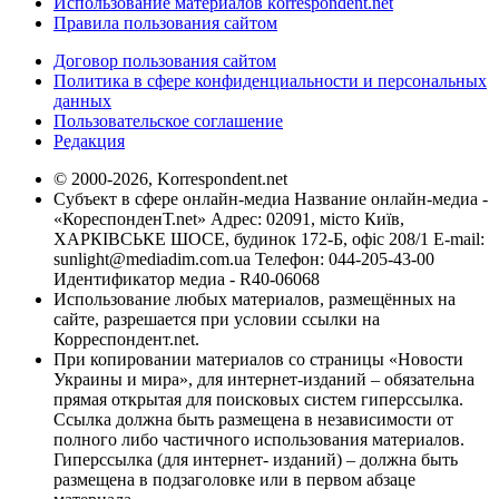
Использование материалов korrespondent.net
Правила пользования сайтом
Договор пользования сайтом
Политика в сфере конфиденциальности и персональных
данных
Пользовательское соглашение
Редакция
© 2000-2026, Korrespondent.net
Субъект в сфере онлайн-медиа Название онлайн-медиа -
«КореспонденТ.net» Адрес: 02091, місто Київ,
ХАРКІВСЬКЕ ШОСЕ, будинок 172-Б, офіс 208/1 E-mail:
sunlight@mediadim.com.ua
Телефон: 044-205-43-00
Идентификатор медиа - R40-06068
Использование любых материалов, размещённых на
сайте, разрешается при условии ссылки на
Корреспондент.net.
При копировании материалов со страницы «Новости
Украины и мира», для интернет-изданий – обязательна
прямая открытая для поисковых систем гиперссылка.
Ссылка должна быть размещена в независимости от
полного либо частичного использования материалов.
Гиперссылка (для интернет- изданий) – должна быть
размещена в подзаголовке или в первом абзаце