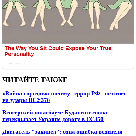
ЧИТАЙТЕ ТАКЖЕ
«Война городов»: почему террор РФ - не ответ
на удары ВСУ
378
Венгерский шлагбаум: Будапешт снова
перекрывает Украине дорогу в ЕС
350
Двигатель "закипел": одна ошибка водителя