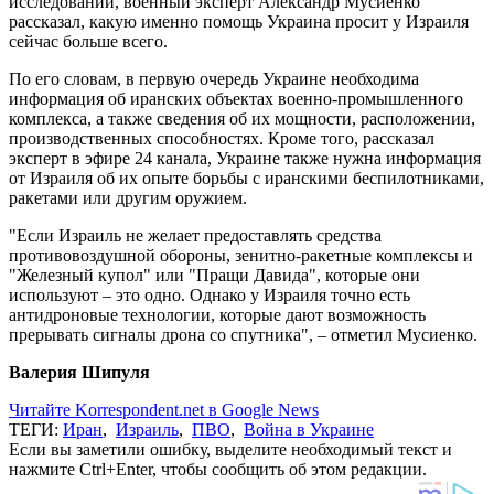
исследований, военный эксперт Александр Мусиенко
рассказал, какую именно помощь Украина просит у Израиля
сейчас больше всего.
По его словам, в первую очередь Украине необходима
информация об иранских объектах военно-промышленного
комплекса, а также сведения об их мощности, расположении,
производственных способностях. Кроме того, рассказал
эксперт в эфире 24 канала, Украине также нужна информация
от Израиля об их опыте борьбы с иранскими беспилотниками,
ракетами или другим оружием.
"Если Израиль не желает предоставлять средства
противовоздушной обороны, зенитно-ракетные комплексы и
"Железный купол" или "Пращи Давида", которые они
используют – это одно. Однако у Израиля точно есть
антидроновые технологии, которые дают возможность
прерывать сигналы дрона со спутника", – отметил Мусиенко.
Валерия Шипуля
Читайте Korrespondent.net в Google News
ТЕГИ:
Иран
,
Израиль
,
ПВО
,
Война в Украине
Если вы заметили ошибку, выделите необходимый текст и
нажмите Ctrl+Enter, чтобы сообщить об этом редакции.