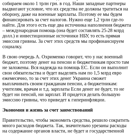
собираем около 1 трлн грн. в год. Наши западные партнеры
выдвигают условие, что их средства не должны тратиться на
оборону, даже на военные зарплаты. Поэтому ее мы будем
финансировать за счет налогов. Нужно еще 1,2 трлн где-то
найти. Для этого есть еще два источника наполнения бюджета
– международная помощь (она будет составлять 25-28 млрд
долл.) и инвестиционные источники НБУ, то есть прямая
эмиссия гривны. За счет этих средств мы профинансируем
социалку.
В свою очередь А. Охрименко говорит, что у нас военный
бюджет, поэтому денег на пенсии и бюджетникам просто там
не заложены. Вся надежда на помощь ЕС. Если он выполнит
свои обязательства и будет выделять нам по 1,5 млрд евро
ежемесячно, то за счет этих денег Украина сможет
выплачивать своим гражданам пенсии, а бюджетникам:
учителям, врачам и т.д. зарплаты Если денег не будет, то не
будет ни пенсий, ни зарплат. И придется делать большую
эмиссию гривны, что приведет к гиперинфляции.
Экономия и жизнь за счет заимствований
Правительство, чтобы экономить средства, решило сократить
много расходов бюджета. Так, значительно урезаны расходы
на содержание органов власти, не будет и государственной