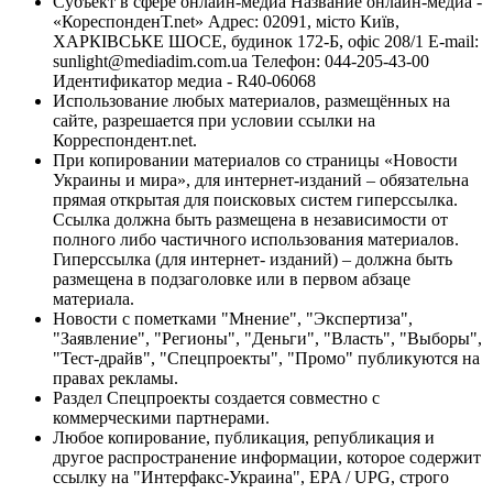
Субъект в сфере онлайн-медиа Название онлайн-медиа -
«КореспонденТ.net» Адрес: 02091, місто Київ,
ХАРКІВСЬКЕ ШОСЕ, будинок 172-Б, офіс 208/1 E-mail:
sunlight@mediadim.com.ua
Телефон: 044-205-43-00
Идентификатор медиа - R40-06068
Использование любых материалов, размещённых на
сайте, разрешается при условии ссылки на
Корреспондент.net.
При копировании материалов со страницы «Новости
Украины и мира», для интернет-изданий – обязательна
прямая открытая для поисковых систем гиперссылка.
Ссылка должна быть размещена в независимости от
полного либо частичного использования материалов.
Гиперссылка (для интернет- изданий) – должна быть
размещена в подзаголовке или в первом абзаце
материала.
Новости с пометками "Мнение", "Экспертиза",
"Заявление", "Регионы", "Деньги", "Власть", "Выборы",
"Тест-драйв", "Спецпроекты", "Промо" публикуются на
правах рекламы.
Раздел Спецпроекты создается совместно с
коммерческими партнерами.
Любое копирование, публикация, републикация и
другое распространение информации, которое содержит
ссылку на "Интерфакс-Украина", EPA / UPG, строго