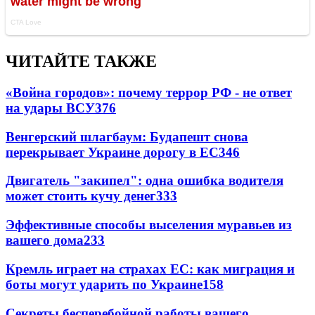
ЧИТАЙТЕ ТАКЖЕ
«Война городов»: почему террор РФ - не ответ
на удары ВСУ
376
Венгерский шлагбаум: Будапешт снова
перекрывает Украине дорогу в ЕС
346
Двигатель "закипел": одна ошибка водителя
может стоить кучу денег
333
Эффективные способы выселения муравьев из
вашего дома
233
Кремль играет на страхах ЕС: как миграция и
боты могут ударить по Украине
158
Секреты бесперебойной работы вашего