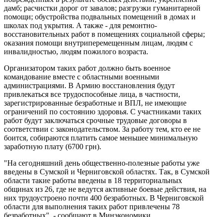
дамб; расчистки дорог от завалов; разгрузки гуманитарной
помощи; обустройства подвальных помещений в домах и
школах под укрытия. А также - для ремонтно-
восстановительных работ в помещениях социальной сферы;
оказания помощи внутриперемещенным лицам, людям с
инвалидностью, людям пожилого возраста.
Организатором таких работ должно быть военное
командование вместе с областными военными
администрациями. В Армию восстановления будут
привлекаться все трудоспособные лица, в частности,
зарегистрированные безработные и ВПЛ, не имеющие
ограничений по состоянию здоровья. С участниками таких
работ будут заключаться срочные трудовые договоры в
соответствии с законодательством. За работу тем, кто ее не
боится, собираются платить самое меньшее минимальную
заработную плату (6700 грн).
"На сегодняшний день общественно-полезные работы уже
введены в Сумской и Черниговской областях. Так, в Сумской
области такие работы введены в 18 территориальных
общинах из 26, где не ведутся активные боевые действия, на
них трудоустроено почти 400 безработных. В Черниговской
области для выполнения таких работ привлечены 78
безработных", - сообщают в Минэкономики.