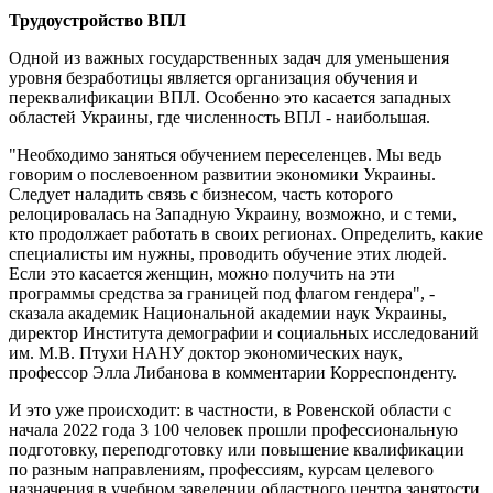
Трудоустройство ВПЛ
Одной из важных государственных задач для уменьшения
уровня безработицы является организация обучения и
переквалификации ВПЛ. Особенно это касается западных
областей Украины, где численность ВПЛ - наибольшая.
"Необходимо заняться обучением переселенцев. Мы ведь
говорим о послевоенном развитии экономики Украины.
Следует наладить связь с бизнесом, часть которого
релоцировалась на Западную Украину, возможно, и с теми,
кто продолжает работать в своих регионах. Определить, какие
специалисты им нужны, проводить обучение этих людей.
Если это касается женщин, можно получить на эти
программы средства за границей под флагом гендера", -
сказала академик Национальной академии наук Украины,
директор Института демографии и социальных исследований
им. М.В. Птухи НАНУ доктор экономических наук,
профессор Элла Либанова в комментарии Корреспонденту.
И это уже происходит: в частности, в Ровенской области с
начала 2022 года 3 100 человек прошли профессиональную
подготовку, переподготовку или повышение квалификации
по разным направлениям, профессиям, курсам целевого
назначения в учебном заведении областного центра занятости.