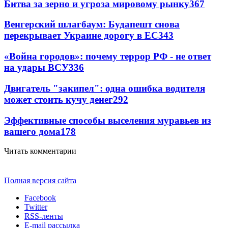
Битва за зерно и угроза мировому рынку
367
Венгерский шлагбаум: Будапешт снова
перекрывает Украине дорогу в ЕС
343
«Война городов»: почему террор РФ - не ответ
на удары ВСУ
336
Двигатель "закипел": одна ошибка водителя
может стоить кучу денег
292
Эффективные способы выселения муравьев из
вашего дома
178
Читать комментарии
Полная версия сайта
Facebook
Twitter
RSS-ленты
E-mail рассылка