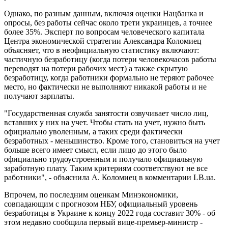
Однако, по разным данным, включая оценки Нацбанка и
опросы, без работы сейчас около трети украинцев, а точнее
более 35%. Эксперт по вопросам человеческого капитала
Центра экономической стратегии Александра Коломиец
объясняет, что в неофициальную статистику включают:
частичную безработицу (когда потери человекочасов работы
переводят на потери рабочих мест) а также скрытую
безработицу, когда работники формально не теряют рабочее
место, но фактически не выполняют никакой работы и не
получают зарплаты.
"Государственная служба занятости озвучивает число лиц,
вставших у них на учет. Чтобы стать на учет, нужно быть
официально уволенным, а таких среди фактически
безработных - меньшинство. Кроме того, становиться на учет
больше всего имеет смысл, если лицо до этого было
официально трудоустроенным и получало официальную
заработную плату. Таким критериям соответствуют не все
работники", - объяснила А. Коломиец в комментарии LB.ua.
Впрочем, по последним оценкам Минэкономики,
совпадающим с прогнозом НБУ, официальный уровень
безработицы в Украине к концу 2022 года составит 30% - об
этом недавно сообщила первый вице-премьер-министр -