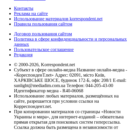
Контакты
Реклама на сайте
Использование материалов korrespondent.net
Правила пользования сайтом
Договор пользования сайтом
Политика в сфере конфиденциальности и персональных
данных
Пользовательское соглашение
Редакция
© 2000-2026, Korrespondent.net
Субъект в сфере онлайн-медиа Название онлайн-медиа -
«КореспонденТ.net» Адрес: 02091, місто Київ,
ХАРКІВСЬКЕ ШОСЕ, будинок 172-Б, офіс 208/1 E-mail:
sunlight@mediadim.com.ua
Телефон: 044-205-43-00
Идентификатор медиа - R40-06068
Использование любых материалов, размещённых на
сайте, разрешается при условии ссылки на
Корреспондент.net.
При копировании материалов со страницы «Новости
Украины и мира», для интернет-изданий – обязательна
прямая открытая для поисковых систем гиперссылка.
Ссылка должна быть размещена в независимости от