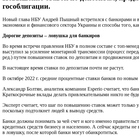
гособлигации.
Новый глава НБУ Андрей Пышный встретился с банкирами и вы
экономики и финансового сектора Украины и способы того, ка
Дорогие депозиты – ловушка для банкиров
Во время встречи правления НБУ в полном составе с топ-ме
выступил за усиление монетарной трансмиссии (процесс переда
ред.) путем повышения ставок по депозитам и продвижения д
В настоящее время ставки по депозитам почти не растут.
В октябре 2022 г. средние процентные ставки банков по новым 
Александр Болтян, аналитик компании Esperio считает, что бан
Краткосрочные вклады делать привлекательными никто не будет
Эксперт считает, что шаг по повышению ставок может только у
поскольку подтолкнет людей к выводу средств.
Банки должны понимать за чей счет и кого именно правительств
кредитных средств бизнесу и населению. А сейчас кредиты не 
в ловушку, после которой банки могут обанкротиться.