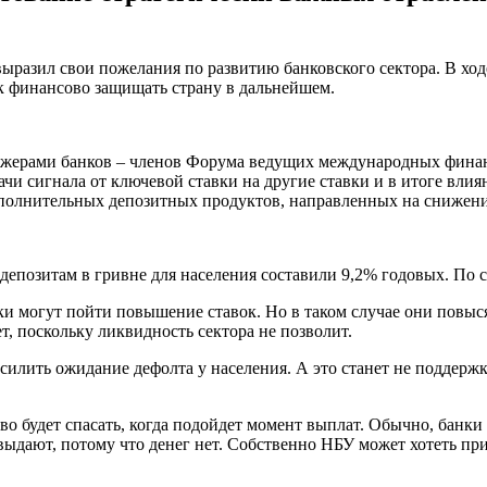
разил свои пожелания по развитию банковского сектора. В ход
к финансово защищать страну в дальнейшем.
неджерами банков – членов Форума ведущих международных фин
чи сигнала от ключевой ставки на другие ставки и в итоге вли
ополнительных депозитных продуктов, направленных на снижени
депозитам в гривне для населения составили 9,2% годовых. По с
ки могут пойти повышение ставок. Но в таком случае они повыся
, поскольку ликвидность сектора не позволит.
силить ожидание дефолта у населения. А это станет не поддержк
о будет спасать, когда подойдет момент выплат. Обычно, банки 
выдают, потому что денег нет. Собственно НБУ может хотеть при