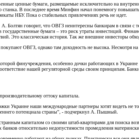
венные ценные бумаги, размещаемые исключительно на внутренне
о станка. В последнее время Минфин начал понемногу повышать
каты НБУ. Пока о стабильных привлечениях речь не идет.
 А. Болтян говорит, что ОВГЗ неинтересны банкирам в связи с т
 в государственные бумаги – это риск утраты инвестиций. Финан
вий. Это классическая история. Так же внешние инвесторы обхо
 покупают ОВГЗ, однако там доходность не высока. Несмотря на 
которой финучреждения, особенно дочки работающих в Украине 
а соответствие нашей регуляторной среды своим принципам. Бан
производительному оттоку капитала.
жки Украине наши международные партнеры хотят видеть не тол
реннего потенциала страны”, - подчеркнул А. Пышный.
странным капиталом со своими штаб-квартирами для поиска возм
 банков относительно недопустимости промедления материнских
временно работают на обоих рынках. Практически все они являю