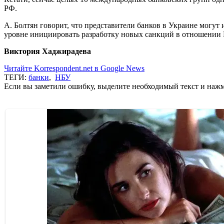
РФ.
А. Болтян говорит, что представители банков в Украине могу
уровне инициировать разработку новых санкций в отношении 
Виктория Хаджирадева
Читайте Korrespondent.net в Google News
ТЕГИ:
банки
,
НБУ
Если вы заметили ошибку, выделите необходимый текст и нажми