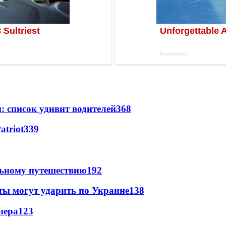
: список удивит водителей
368
atriot
339
льному путешествию
192
ты могут ударить по Украине
138
нера
123