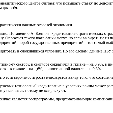
налитического центра считает, что повышать ставку по депозит
 для себя.
ратегически важных отраслей экономики.
но. По мнению А. Болтяна, кредитование стратегических отрас
. Опасаться такого шага банки могут, но если выбирать не из че
дприятий, порой государственных предприятий – тот самый выбо
едитовать в сложившихся условиях. По его словам, данные НБУ з
вному сектору, в сентябре сократился в гривне – на 0,9%, в ин
тв – в гривне – на 1,6%, в иностранной валюте – на 0,8%.
о есть вероятность роста невозвратов ввиду того, что состояние
вых технологий” кредитование в условиях войны может расти т
ом увеличится, потому не все рискуют.
 сейчас являются госпрограммы, предусматривающие компенсацию