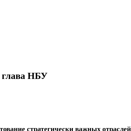
й глава НБУ
тование стратегически важных отраслей