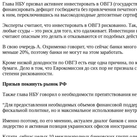
Глава НБУ призвал активнее инвестировать в ОВГЗ (государст
финансировать дефицит госбюджета без привлечения печатног
к ним, переключившись на высокодоходные депозитные сертифи
Эксперты считают, что инвестировать в ОВГЗ рискованно. Так,
любые ссуды – это риск для того, кто одалживает. Инвестиции
считают опасным это делать и отказываются от подобных дейст
В свою очередь А. Охрименко говорит, что сейчас банки много
меньше 20%, поэтому банки не могут на этом заработать.
Кроме низкой доходности по ОВГЗ есть еще одна причина, по 
бумаги. Дело в том, что Еврокомиссия до сих пор не признал
степени рискованности.
Призыв покинуть рынок РФ
Также глава НБУ говорил о необходимости препятствования не
“Для предоставления необходимых объемов финансовой поддер
фискальной политике, но и максимальное использование внут
Именно поэтому, по его мнению, актуален диалог банков с ино
лидерство и активная позиция украинских офисов иностранных
Кстати, сейчас целых 10 международных банковских групп одно