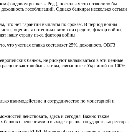
м фондовом рынке. – Ред.), поскольку это позволило бы
 доходность гособлигаций. Однако банкиры несколько остыли
ем, что нет гарантий выплаты по срокам. В период войны
систы, оценивая потенциал возврата средств, фактор войны,
дят нашу страну из-за фактора войны.
то, что учетная ставка составляет 25%, доходность ОВГЗ
европейских банков, не рискуют вкладываться в эти ценные
ки расценивают любые активы, связанные с Украиной по 100%
ько взаимодействие и сотрудничество по монетарной и
ожностей действовать, здесь и сегодня. Важно также
 банков с решениями о выходе с рынка государства-агрессора.
тся членами FLIFI. И только 4 из них заявили о выходе из