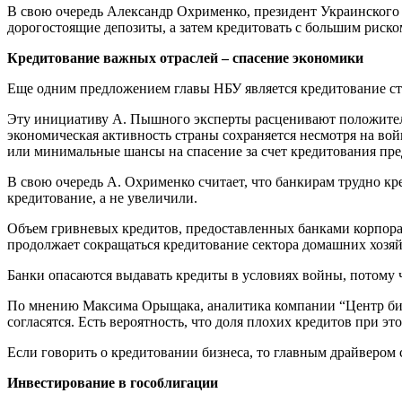
В свою очередь Александр Охрименко, президент Украинского а
дорогостоящие депозиты, а затем кредитовать с большим риском
Кредитование важных отраслей – спасение экономики
Еще одним предложением главы НБУ является кредитование ст
Эту инициативу А. Пышного эксперты расценивают положитель
экономическая активность страны сохраняется несмотря на войну
или минимальные шансы на спасение за счет кредитования пре
В свою очередь А. Охрименко считает, что банкирам трудно кр
кредитование, а не увеличили.
Объем гривневых кредитов, предоставленных банками корпорати
продолжает сокращаться кредитование сектора домашних хозяйс
Банки опасаются выдавать кредиты в условиях войны, потому чт
По мнению Максима Орыщака, аналитика компании “Центр бирже
согласятся. Есть вероятность, что доля плохих кредитов при эт
Если говорить о кредитовании бизнеса, то главным драйвером
Инвестирование в гособлигации