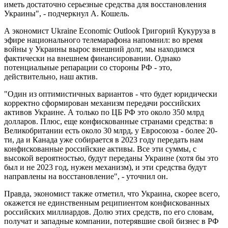
иметь достаточно серьезные средства для восстановления
Украины", - подчеркнул А. Кошель.
А экономист Ukraine Economic Outlook Григорий Кукуруза в
эфире национального телемарафона напомнил: во время
войны у Украины вырос внешний долг, мы находимся
фактически на внешнем финансировании. Однако
потенциальные репарации со стороны РФ - это,
действительно, наш актив.
"Один из оптимистичных вариантов - что будет юридически
корректно сформирован механизм передачи российских
активов Украине. А только по ЦБ РФ это около 350 млрд
долларов. Плюс, еще конфискованные странами средства: в
Великобритании есть около 30 млрд, у Евросоюза - более 20-
ти, да и Канада уже собирается в 2023 году передать нам
конфискованные российские активы. Все эти суммы, с
высокой вероятностью, будут переданы Украине (хотя бы это
был и не 2023 год, нужен механизм), и эти средства будут
направлены на восстановление", - уточнил он.
Правда, экономист также отметил, что Украина, скорее всего,
окажется не единственным реципиентом конфискованных
российских миллиардов. Долю этих средств, по его словам,
получат и западные компании, потерявшие свой бизнес в РФ