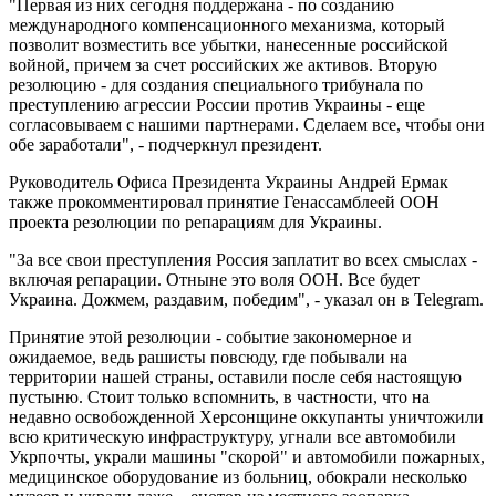
"Первая из них сегодня поддержана - по созданию
международного компенсационного механизма, который
позволит возместить все убытки, нанесенные российской
войной, причем за счет российских же активов. Вторую
резолюцию - для создания специального трибунала по
преступлению агрессии России против Украины - еще
согласовываем с нашими партнерами. Сделаем все, чтобы они
обе заработали", - подчеркнул президент.
Руководитель Офиса Президента Украины Андрей Ермак
также прокомментировал принятие Генассамблеей ООН
проекта резолюции по репарациям для Украины.
"За все свои преступления Россия заплатит во всех смыслах -
включая репарации. Отныне это воля ООН. Все будет
Украина. Дожмем, раздавим, победим", - указал он в Telegram.
Принятие этой резолюции - событие закономерное и
ожидаемое, ведь рашисты повсюду, где побывали на
территории нашей страны, оставили после себя настоящую
пустыню. Стоит только вспомнить, в частности, что на
недавно освобожденной Херсонщине оккупанты уничтожили
всю критическую инфраструктуру, угнали все автомобили
Укрпочты, украли машины "скорой" и автомобили пожарных,
медицинское оборудование из больниц, обокрали несколько