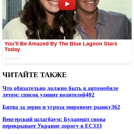
ЧИТАЙТЕ ТАКЖЕ
Что обязательно должно быть в автомобиле
летом: список удивит водителей
402
Битва за зерно и угроза мировому рынку
362
Венгерский шлагбаум: Будапешт снова
перекрывает Украине дорогу в ЕС
333