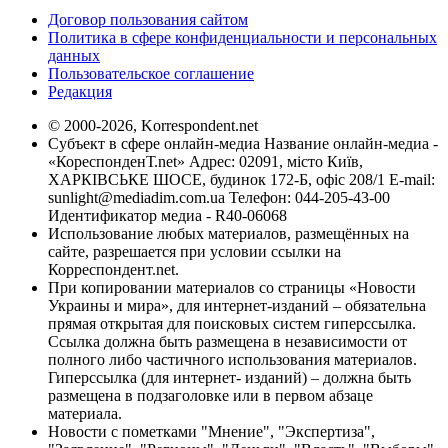
Договор пользования сайтом
Политика в сфере конфиденциальности и персональных
данных
Пользовательское соглашение
Редакция
© 2000-2026, Korrespondent.net
Субъект в сфере онлайн-медиа Название онлайн-медиа -
«КореспонденТ.net» Адрес: 02091, місто Київ,
ХАРКІВСЬКЕ ШОСЕ, будинок 172-Б, офіс 208/1 E-mail:
sunlight@mediadim.com.ua
Телефон: 044-205-43-00
Идентификатор медиа - R40-06068
Использование любых материалов, размещённых на
сайте, разрешается при условии ссылки на
Корреспондент.net.
При копировании материалов со страницы «Новости
Украины и мира», для интернет-изданий – обязательна
прямая открытая для поисковых систем гиперссылка.
Ссылка должна быть размещена в независимости от
полного либо частичного использования материалов.
Гиперссылка (для интернет- изданий) – должна быть
размещена в подзаголовке или в первом абзаце
материала.
Новости с пометками "Мнение", "Экспертиза",