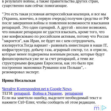
в результате войны, а также правительства других стран,
существенно нам сейчас помогающие.
"Это есть такая условная антироссийская коалиция, и все мы
(Украина, конечно, в первую очередь) получим средства от РФ
после завершения войны и появления возможности взыскания
репараций. Это один сценарий. А другой - вполне возможно,
что никакие репарации не удастся взыскать, кроме того, что
уже конфисковано по российским активам, потому что Россия
"закроется", как Иран, не будет ни с кем сотрудничать,
изолируется.Тогда вариант - развивать инвестиции в наши IT,
инфраструктуру, добычу газа, аграрный сектор, т.е. в отрясли,
которые менее подвержены военным рискам, которые будут
финансироваться уже не за счет репараций, а теми же
структурными фондами Евросоюза, как это было при
построении экономики Румынии или Польши", -
резюмировал эксперт.
Ирина Носальская
Читайте Korrespondent.net в Google News
ТЕГИ:
репарації
,
Война в Украине
,
репарации
Если вы заметили ошибку, выделите необходимый текст и
нажмите Ctrl+Enter, чтобы сообщить об этом редакции.