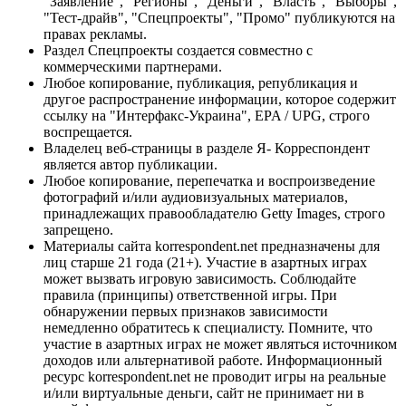
"Заявление", "Регионы", "Деньги", "Власть", "Выборы",
"Тест-драйв", "Спецпроекты", "Промо" публикуются на
правах рекламы.
Раздел Спецпроекты создается совместно с
коммерческими партнерами.
Любое копирование, публикация, републикация и
другое распространение информации, которое содержит
ссылку на "Интерфакс-Украина", EPA / UPG, строго
воспрещается.
Владелец веб-страницы в разделе Я- Корреспондент
является автор публикации.
Любое копирование, перепечатка и воспроизведение
фотографий и/или аудиовизуальных материалов,
принадлежащих правообладателю Getty Images, строго
запрещено.
Материалы сайта korrespondent.net предназначены для
лиц старше 21 года (21+). Участие в азартных играх
может вызвать игровую зависимость. Соблюдайте
правила (принципы) ответственной игры. При
обнаружении первых признаков зависимости
немедленно обратитесь к специалисту. Помните, что
участие в азартных играх не может являться источником
доходов или альтернативой работе. Информационный
ресурс korrespondent.net не проводит игры на реальные
и/или виртуальные деньги, сайт не принимает ни в