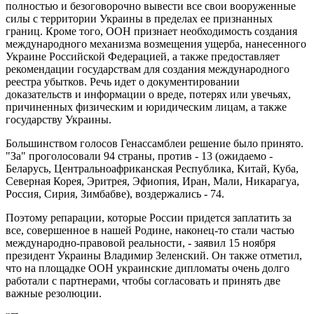
полностью и безоговорочно вывести все свои вооруженные
силы с территории Украины в пределах ее признанных
границ. Кроме того, ООН признает необходимость создания
международного механизма возмещения ущерба, нанесенного
Украине Российской Федерацией, а также предоставляет
рекомендации государствам для создания международного
реестра убытков. Речь идет о документировании
доказательств и информации о вреде, потерях или увечьях,
причиненных физическим и юридическим лицам, а также
государству Украины.
Большинством голосов Генассамблеи решение было принято.
"За" проголосовали 94 страны, против - 13 (ожидаемо -
Беларусь, Центральноафриканская Республика, Китай, Куба,
Северная Корея, Эритрея, Эфиопия, Иран, Мали, Никарагуа,
Россия, Сирия, Зимбабве), воздержались - 74.
Поэтому репарации, которые России придется заплатить за
все, совершенное в нашей Родине, наконец-то стали частью
международно-правовой реальности, - заявил 15 ноября
президент Украины Владимир Зеленский. Он также отметил,
что на площадке ООН украинские дипломаты очень долго
работали с партнерами, чтобы согласовать и принять две
важные резолюции.