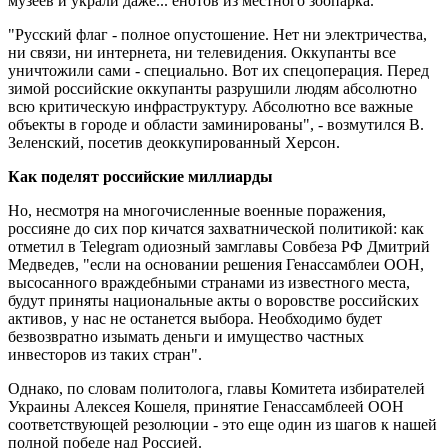
музеев и украли даже... енотов из местного зоопарка.
"Русский флаг - полное опустошение. Нет ни электричества,
ни связи, ни интернета, ни телевидения. Оккупанты все
уничтожили сами - специально. Вот их спецоперация. Перед
зимой российские оккупанты разрушили людям абсолютно
всю критическую инфраструктуру. Абсолютно все важные
объекты в городе и области заминированы", - возмутился В.
Зеленский, посетив деоккупированный Херсон.
Как
поделят российские миллиарды
Но, несмотря на многочисленные военные поражения,
россияне до сих пор кичатся захватнической политикой: как
отметил в Telegram одиозный замглавы Совбеза РФ Дмитрий
Медведев, "если на основании решения Генассамблеи ООН,
высосанного враждебными странами из известного места,
будут приняты национальные акты о воровстве российских
активов, у нас не останется выбора. Необходимо будет
безвозвратно изымать деньги и имущество частных
инвесторов из таких стран".
Однако, по словам политолога, главы Комитета избирателей
Украины Алексея Кошеля, принятие Генассамблеей ООН
соответствующей резолюции - это еще один из шагов к нашей
полной победе над Россией.