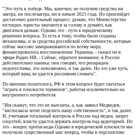
"Это путь к победе. Мы, конечно, не получим средства ни
завтра, ни послезавтра, ни в начале 2023 года. Но произойдет
достаточно длительный процесс: думаю, что Министерство
юстиции, юристы хватаются за голову и думают, как
двигаться дальше. Однако это - путь к юридическому
решению вопроса. То есть к тому, чтобы были созданы
механизмы, и за средства российской собственности, которые
сейчас массово замораживаются по всему миру,
финансировалось восстановление Украины, - сказал он в
эфире Радио НВ. - Сейчас, обратите внимание, в России
действительно паника: они говорят, что репарации
недопустимы, это невозможно, и так далее. Но это уже путь,
который вряд ли удастся россиянам сломать".
По мнению политолога, РФ в этом вопросе будет пытаться
"играть в плоскости терминов", работая исключительно на
внутреннего потребителя.
"Им скажут, что это не выплаты, а, как заявил Медведев,
"англосаксы хотят поделить нашу собственность", и так далее.
И, учитывая тотальный контроль в России над медиа, запрет
соцсетей, власти удастся держать контроль над аудиторией. Но
это - вопрос пропаганды.Однако в юридической плоскости мы
получили существенный шаг вперед, чтобы в перспективе