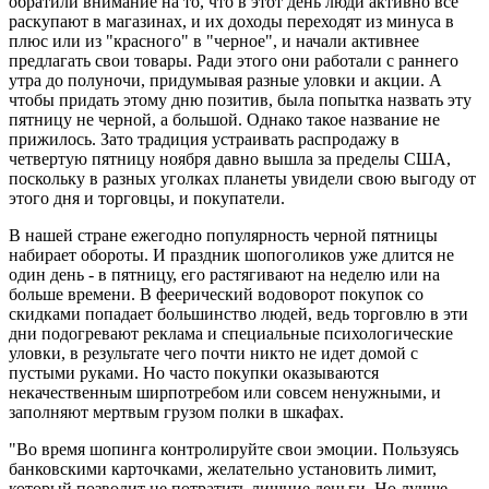
обратили внимание на то, что в этот день люди активно все
раскупают в магазинах, и их доходы переходят из минуса в
плюс или из "красного" в "черное", и начали активнее
предлагать свои товары. Ради этого они работали с раннего
утра до полуночи, придумывая разные уловки и акции. А
чтобы придать этому дню позитив, была попытка назвать эту
пятницу не черной, а большой. Однако такое название не
прижилось. Зато традиция устраивать распродажу в
четвертую пятницу ноября давно вышла за пределы США,
поскольку в разных уголках планеты увидели свою выгоду от
этого дня и торговцы, и покупатели.
В нашей стране ежегодно популярность черной пятницы
набирает обороты. И праздник шопоголиков уже длится не
один день - в пятницу, его растягивают на неделю или на
больше времени. В феерический водоворот покупок со
скидками попадает большинство людей, ведь торговлю в эти
дни подогревают реклама и специальные психологические
уловки, в результате чего почти никто не идет домой с
пустыми руками. Но часто покупки оказываются
некачественным ширпотребом или совсем ненужными, и
заполняют мертвым грузом полки в шкафах.
"Во время шопинга контролируйте свои эмоции. Пользуясь
банковскими карточками, желательно установить лимит,
который позволит не потратить лишние деньги. Но лучше