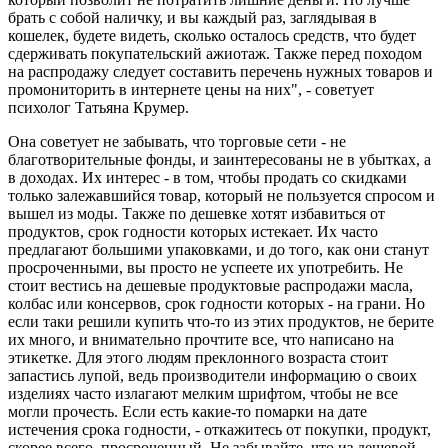
брать с собой наличку, и вы каждый раз, заглядывая в
кошелек, будете видеть, сколько осталось средств, что будет
сдерживать покупательский ажиотаж. Также перед походом
на распродажу следует составить перечень нужных товаров и
промониторить в интернете цены на них", - советует
психолог Татьяна Крумер.
Она советует не забывать, что торговые сети - не
благотворительные фонды, и заинтересованы не в убытках, а
в доходах. Их интерес - в том, чтобы продать со скидками
только залежавшийся товар, который не пользуется спросом и
вышел из моды. Также по дешевке хотят избавиться от
продуктов, срок годности которых истекает. Их часто
предлагают большими упаковками, и до того, как они станут
просроченными, вы просто не успеете их употребить. Не
стоит вестись на дешевые продуктовые распродажи масла,
колбас или консервов, срок годности которых - на грани. Но
если таки решили купить что-то из этих продуктов, не берите
их много, и внимательно прочтите все, что написано на
этикетке. Для этого людям преклонного возраста стоит
запастись лупой, ведь производители информацию о своих
изделиях часто излагают мелким шрифтом, чтобы не все
могли прочесть. Если есть какие-то помарки на дате
истечения срока годности, - откажитесь от покупки, продукт,
скорее всего, просроченный. Не забывайте, что из дешевой