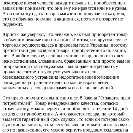
некоторое время человек находит изъяны на приобретенных
вещах или понимает, что они ему не нравятся или не нужны.
А на попытку сдать товар в магазин он получает отказ, мол,
это не обычная покупка, а акционная, поэтому возврату не
подлежит.
Юристы же уверяют, что неважно, как был приобретен товар -
в обычном режиме или по акции. И в том, и в другом случае
торговля осуществлялась в правовом поле Украины, поэтому
препятствий для возврата товара, приобретенного по акции,
нет. В любом случае, если вы купили товар, но он оказался
некачественным, сломанным, бракованным или просто вам не
понравился и стал ненужным – вы вправе потребовать у
продавца соответствующего уменьшения цены,
безвозмездного устранения недостатков или возмещения
расходов на устранение недостатков, возврата денег,
заплаченных за товар или замены его на аналогичный.
Это право покупателя выписано в ст. 8 Закона "О защите прав
потребителей". Товар ненадлежащего качества, согласно
этому закону, можно вернуть или обменять в течение 14 дней
со дня его приобретения. А что касается товара, на который
выдается гарантийный срок службы, то если он потерял свою
функциональность, из-за чего больше не можете использовать
его по назначению, его можно вернуть продавцу, ссылаясь на