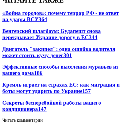
ЧИТАЙТЕ ТАКЖЕ
«Война городов»: почему террор РФ - не ответ
на удары ВСУ
364
Венгерский шлагбаум: Будапешт снова
перекрывает Украине дорогу в ЕС
344
Двигатель "закипел": одна ошибка водителя
может стоить кучу денег
301
Эффективные способы выселения муравьев из
вашего дома
186
Кремль играет на страхах ЕС: как миграция и
боты могут ударить по Украине
157
Секреты бесперебойной работы вашего
кондиционера
147
Читать комментарии