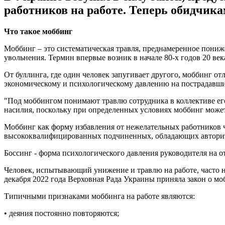
работников на работе. Теперь обидчик
Что такое моббинг
Моббинг – это систематическая травля, преднамеренное пониже
увольнения. Термин впервые возник в начале 80-х годов 20 век
От буллинга, где один человек запугивает другого, моббинг о
экономическому и психологическому давлению на пострадавши
"Под моббингом понимают травлю сотрудника в коллективе ег
насилия, поскольку при определенных условиях моббинг может 
Моббинг как форму избавления от нежелательных работников
высококвалифицированных подчиненных, обладающих авторите
Боссинг - форма психологического давления руководителя на от
Человек, испытывающий унижение и травлю на работе, часто не
декабря 2022 года Верховная Рада Украины приняла закон о мо
Типичными признаками моббинга на работе являются:
• деяния постоянно повторяются;