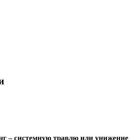
и
инг – системную травлю или унижение