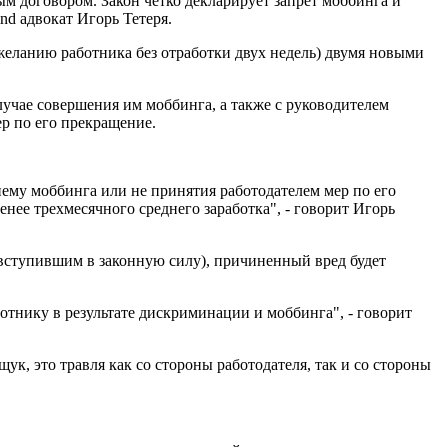
ым договором. Закон четко декларирует запрет моббинга и
nd адвокат Игорь Тетеря.
 желанию работника без отработки двух недель) двумя новыми
случае совершения им моббинга, а также с руководителем
р по его прекращение.
нему моббинга или не принятия работодателем мер по его
ее трехмесячного среднего заработка", - говорит Игорь
 вступившим в законную силу), причиненный вред будет
отнику в результате дискриминации и моббинга", - говорит
ук, это травля как со стороны работодателя, так и со стороны