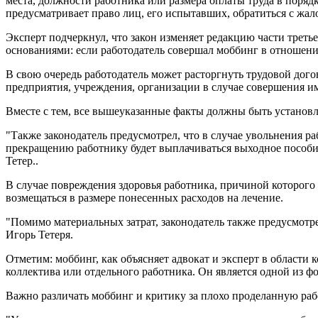
места, должности работника или размера оплаты труда в поряд
предусматривает право лиц, его испытавших, обратиться с жало
Эксперт подчеркнул, что закон изменяет редакцию части треть
основаниями: если работодатель совершал моббинг в отношен
В свою очередь работодатель может расторгнуть трудовой дого
предприятия, учреждения, организации в случае совершения и
Вместе с тем, все вышеуказанные факты должны быть установ
"Также законодатель предусмотрел, что в случае увольнения 
прекращению работнику будет выплачиваться выходное пособие
Тетер..
В случае повреждения здоровья работника, причиной которого
возмещаться в размере понесенных расходов на лечение.
"Помимо материальных затрат, законодатель также предусмотр
Игорь Тетеря.
Отметим: моббинг, как объясняет адвокат и эксперт в области 
коллектива или отдельного работника. Он является одной из 
Важно различать моббинг и критику за плохо проделанную раб