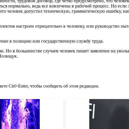
нности, трудовой договор, где четко предусмотрено, что челове
ся нормально, ведь все вовлечены в рабочий процесс. Но если 
то человек допустил техническую, грамматическую ошибку, наприм
лектив настроен отрицательно к человеку, или руководство пыта
ение в полицию или государственную службу труда.
или. Но в большинстве случаев человек пишет заявление на уво
 Полищук.
те Ctrl+Enter, чтобы сообщить об этом редакции.