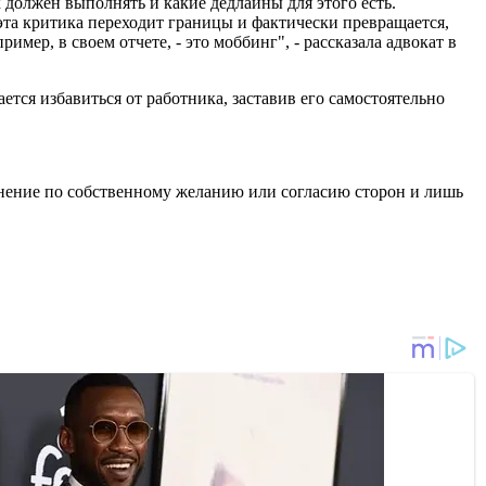
к должен выполнять и какие дедлайны для этого есть.
эта критика переходит границы и фактически превращается,
ер, в своем отчете, - это моббинг", - рассказала адвокат в
ется избавиться от работника, заставив его самостоятельно
льнение по собственному желанию или согласию сторон и лишь