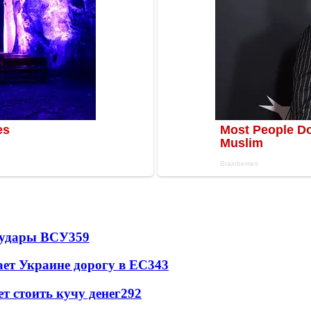
а удары ВСУ
359
ет Украине дорогу в ЕС
343
т стоить кучу денег
292