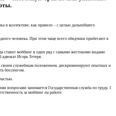
оты.
ка в коллективе, как правило – с целью дальнейшего
 одного человека. При этом чаще всего обидчики прибегают к
да ставит моббинг в один ряд с самыми жестокими видами
 адвокат Игорь Тетеря.
ясь своим служебным положением, дискриминируют опытных и
ть боссингом.
ластью.
ими вопросами занимается Государственная служба по труду. 1
тственность за моббинг на работе.