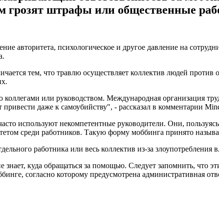
ам грозят штрафы или общественные раб
ние авторитета, психологическое и другое давление на сотрудни
а.
тличается тем, что травлю осуществляет коллектив людей против
х.
о коллегами или руководством. Международная организация тру
привести даже к самоубийству", - рассказал в комментарии Mind
 часто используют некомпетентные руководители. Они, пользу
том среди работников. Такую форму моббинга принято называ
дельного работника или весь коллектив из-за злоупотребления в
 знает, куда обращаться за помощью. Следует запомнить, что эт
ббинге, согласно которому предусмотрена административная отве