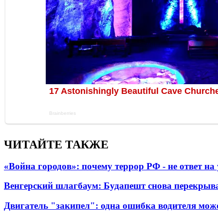
ЧИТАЙТЕ ТАКЖЕ
«Война городов»: почему террор РФ - не ответ н
Венгерский шлагбаум: Будапешт снова перекрыва
Двигатель "закипел": одна ошибка водителя може