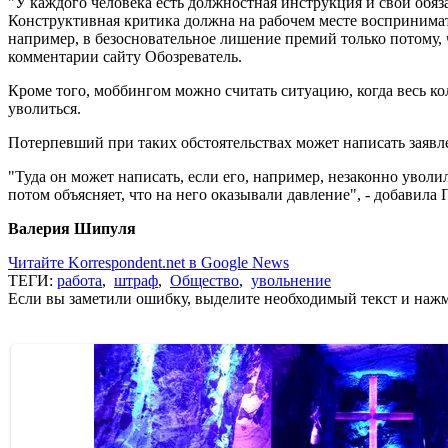
"У каждого человека есть должностная инструкция и свои обяза
Конструктивная критика должна на рабочем месте воспринимать
например, в безосновательное лишение премий только потому, ч
комментарии сайту Обозреватель.
Кроме того, моббингом можно считать ситуацию, когда весь кол
уволиться.
Потерпевший при таких обстоятельствах может написать заявл
"Туда он может написать, если его, например, незаконно увол
потом объясняет, что на него оказывали давление", - добавила
Валерия Шипуля
Читайте Korrespondent.net в Google News
ТЕГИ:
работа
,
штраф
,
Общество
,
увольнение
Если вы заметили ошибку, выделите необходимый текст и нажми