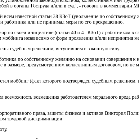
ке, установленном законодательством, коллективным или трудов
бой в органы Гоструда и/или в суд", - говорит в комментарии Mi
ей всем известной статьи 38 КЗоТ (увольнение по собственному
ии работника или не принимал меры по его прекращению.
вор по своей инициативе (статьи 40 и 41 КЗоТ) с работником в 
м моббинга независимо от форм проявления и/или непринятия ме
лены судебным решением, вступившим в законную силу.
работника по собственному желанию на основании совершения к 
 в размере, предусмотренном коллективным договором, но не мен
 стал моббинг (факт которого подтвержден судебным решением,
ел возможность возмещения работодателем морального вреда раб
корпоративного права, защиты бизнеса и активов Виктория Полищ
форм трудовой дискриминации.
оту.