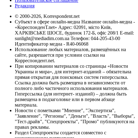
Пользовательское соглашение
Редакция
© 2000-2026, Korrespondent.net
Субъект в сфере онлайн-медиа Название онлайн-медиа -
«КореспонденТ.net» Адрес: 02091, місто Київ,
ХАРКІВСЬКЕ ШОСЕ, будинок 172-Б, офіс 208/1 E-mail:
sunlight@mediadim.com.ua
Телефон: 044-205-43-00
Идентификатор медиа - R40-06068
Использование любых материалов, размещённых на
сайте, разрешается при условии ссылки на
Корреспондент.net.
При копировании материалов со страницы «Новости
Украины и мира», для интернет-изданий – обязательна
прямая открытая для поисковых систем гиперссылка.
Ссылка должна быть размещена в независимости от
полного либо частичного использования материалов.
Гиперссылка (для интернет- изданий) – должна быть
размещена в подзаголовке или в первом абзаце
материала.
Новости с пометками "Мнение", "Экспертиза",
"Заявление", "Регионы", "Деньги", "Власть", "Выборы",
"Тест-драйв", "Спецпроекты", "Промо" публикуются на
правах рекламы.
Раздел Спецпроекты создается совместно с