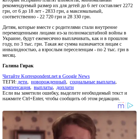
рекомендуемый размер их для детей до 6 лет составляет 2272
грн, от 6 до 18 лет - 2833 грн, а максимальный,
соответственно - 22 720 грн и 28 330 грн.
Детям, которые вместе с родителями стали внутренне
перемещенными лицами из-за полномасштабной войны в
Украине, будут ежемесячно выплачивать, как и в прошлом
году, по 3 тыс. грн. Такая же сумма назначается лицам с
инвалидностью, а взрослым переселенцам - по 2 тыс. грн в
месяц.
Галина Гирак
Читайте Korrespondent.net в Google News
ТЕГИ:
дети
,
новорожденный
,
социальные выплаты
,
компенсация
,
выплаты
,
доплати
Если вы заметили ошибку, выделите необходимый текст и
нажмите Ctrl+Enter, чтобы сообщить об этом редакции.