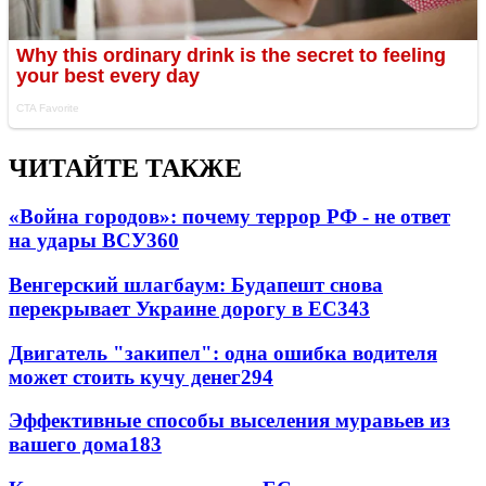
ЧИТАЙТЕ ТАКЖЕ
«Война городов»: почему террор РФ - не ответ
на удары ВСУ
360
Венгерский шлагбаум: Будапешт снова
перекрывает Украине дорогу в ЕС
343
Двигатель "закипел": одна ошибка водителя
может стоить кучу денег
294
Эффективные способы выселения муравьев из
вашего дома
183