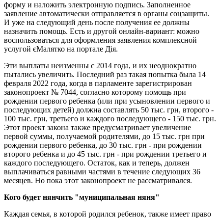
форму и наложить электронную подпись. Заполненное
заявление автоматически отправляется в органы соцзащиты.
И уже на следующий день после получения ее должны
назначить помощь. Есть и другой онлайн-вариант: можно
воспользоваться для оформления заявления комплексной
услугой єМалятко на портале Дія.
Эти выплаты неизменны с 2014 года, и их неоднократно
пытались увеличить. Последний раз такая попытка была 14
февраля 2022 года, когда в парламенте зарегистрирован
законопроект № 7044, согласно которому помощь при
рождении первого ребенка (или при усыновлении первого и
последующих детей) должна составлять 50 тыс. грн, второго -
100 тыс. грн, третьего и каждого последующего - 150 тыс. грн.
Этот проект закона также предусматривает увеличение
первой суммы, получаемой родителями, до 15 тыс. грн при
рождении первого ребенка, до 30 тыс. грн - при рождении
второго ребенка и до 45 тыс. грн - при рождении третьего и
каждого последующего. Остаток, как и теперь, должен
выплачиваться равными частями в течение следующих 36
месяцев. Но пока этот законопроект не рассматривался.
Кого будет нянчить "муниципальная няня"
Каждая семья, в которой родился ребенок, также имеет право