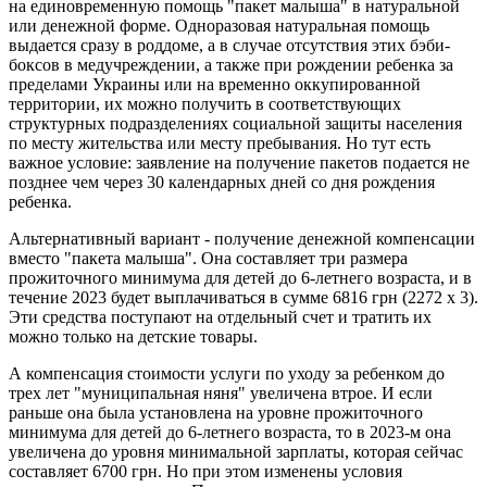
на единовременную помощь "пакет малыша" в натуральной
или денежной форме. Одноразовая натуральная помощь
выдается сразу в роддоме, а в случае отсутствия этих бэби-
боксов в медучреждении, а также при рождении ребенка за
пределами Украины или на временно оккупированной
территории, их можно получить в соответствующих
структурных подразделениях социальной защиты населения
по месту жительства или месту пребывания. Но тут есть
важное условие: заявление на получение пакетов подается не
позднее чем через 30 календарных дней со дня рождения
ребенка.
Альтернативный вариант - получение денежной компенсации
вместо "пакета малыша". Она составляет три размера
прожиточного минимума для детей до 6-летнего возраста, и в
течение 2023 будет выплачиваться в сумме 6816 грн (2272 х 3).
Эти средства поступают на отдельный счет и тратить их
можно только на детские товары.
А компенсация стоимости услуги по уходу за ребенком до
трех лет "муниципальная няня" увеличена втрое. И если
раньше она была установлена на уровне прожиточного
минимума для детей до 6-летнего возраста, то в 2023-м она
увеличена до уровня минимальной зарплаты, которая сейчас
составляет 6700 грн. Но при этом изменены условия