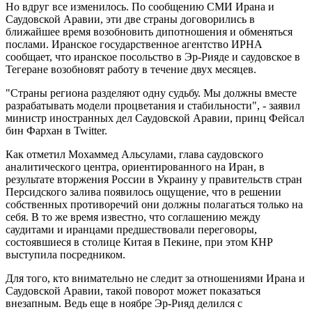
Но вдруг все изменилось. По сообщению СМИ Ирана и
Саудовской Аравии, эти две страны договорились в
ближайшее время возобновить дипотношения и обменяться
послами. Иранское государственное агентство ИРНА
сообщает, что иранское посольство в Эр-Рияде и саудовское в
Тегеране возобновят работу в течение двух месяцев.
"Страны региона разделяют одну судьбу. Мы должны вместе
разрабатывать модели процветания и стабильности", - заявил
министр иностранных дел Саудовской Аравии, принц Фейсал
бин Фархан в Twitter.
Как отметил Мохаммед Альсулами, глава саудовского
аналитического центра, ориентированного на Иран, в
результате вторжения России в Украину у правительств стран
Персидского залива появилось ощущение, что в решении
собственных противоречий они должны полагаться только на
себя. В то же время известно, что соглашению между
саудитами и иранцами предшествовали переговоры,
состоявшиеся в столице Китая в Пекине, при этом КНР
выступила посредником.
Для того, кто внимательно не следит за отношениями Ирана и
Саудовской Аравии, такой поворот может показаться
внезапным. Ведь еще в ноябре Эр-Рияд делился с