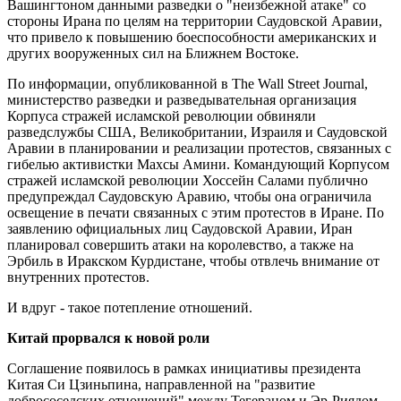
Вашингтоном данными разведки о "неизбежной атаке" со
стороны Ирана по целям на территории Саудовской Аравии,
что привело к повышению боеспособности американских и
других вооруженных сил на Ближнем Востоке.
По информации, опубликованной в The Wall Street Journal,
министерство разведки и разведывательная организация
Корпуса стражей исламской революции обвиняли
разведслужбы США, Великобритании, Израиля и Саудовской
Аравии в планировании и реализации протестов, связанных с
гибелью активистки Махсы Амини. Командующий Корпусом
стражей исламской революции Хоссейн Салами публично
предупреждал Саудовскую Аравию, чтобы она ограничила
освещение в печати связанных с этим протестов в Иране. По
заявлению официальных лиц Саудовской Аравии, Иран
планировал совершить атаки на королевство, а также на
Эрбиль в Иракском Курдистане, чтобы отвлечь внимание от
внутренних протестов.
И вдруг - такое потепление отношений.
Китай прорвался к новой роли
Соглашение появилось в рамках инициативы президента
Китая Си Цзиньпина, направленной на "развитие
добрососедских отношений" между Тегераном и Эр-Риядом.