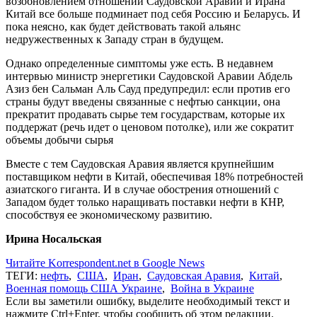
возобновлением отношений Саудовской Аравии и Ирана
Китай все больше подминает под себя Россию и Беларусь. И
пока неясно, как будет действовать такой альянс
недружественных к Западу стран в будущем.
Однако определенные симптомы уже есть. В недавнем
интервью министр энергетики Саудовской Аравии Абдель
Азиз бен Сальман Аль Сауд предупредил: если против его
страны будут введены связанные с нефтью санкции, она
прекратит продавать сырье тем государствам, которые их
поддержат (речь идет о ценовом потолке), или же сократит
объемы добычи сырья
Вместе с тем Саудовская Аравия является крупнейшим
поставщиком нефти в Китай, обеспечивая 18% потребностей
азиатского гиганта. И в случае обострения отношений с
Западом будет только наращивать поставки нефти в КНР,
способствуя ее экономическому развитию.
Ирина Носальская
Читайте Korrespondent.net в Google News
ТЕГИ:
нефть
,
США
,
Иран
,
Саудовская Аравия
,
Китай
,
Военная помощь США Украине
,
Война в Украине
Если вы заметили ошибку, выделите необходимый текст и
нажмите Ctrl+Enter, чтобы сообщить об этом редакции.