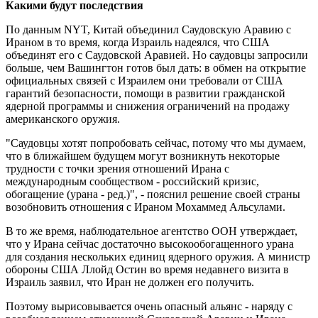
Какими будут последствия
По данным NYT, Китай объединил Саудовскую Аравию с
Ираном в то время, когда Израиль надеялся, что США
объединят его с Саудовской Аравией. Но саудовцы запросили
больше, чем Вашингтон готов был дать: в обмен на открытие
официальных связей с Израилем они требовали от США
гарантий безопасности, помощи в развитии гражданской
ядерной программы и снижения ограничений на продажу
американского оружия.
"Саудовцы хотят попробовать сейчас, потому что мы думаем,
что в ближайшем будущем могут возникнуть некоторые
трудности с точки зрения отношений Ирана с
международным сообществом - российский кризис,
обогащение (урана - ред.)", - пояснил решение своей страны
возобновить отношения с Ираном Мохаммед Альсулами.
В то же время, наблюдательное агентство ООН утверждает,
что у Ирана сейчас достаточно высокообогащенного урана
для создания нескольких единиц ядерного оружия. А министр
обороны США Ллойд Остин во время недавнего визита в
Израиль заявил, что Иран не должен его получить.
Поэтому вырисовывается очень опасный альянс - наряду с