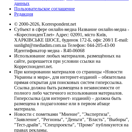
данных
Пользовательское соглашение
Редакция
© 2000-2026, Korrespondent.net
Субъект в сфере онлайн-медиа Название онлайн-медиа -
«КореспонденТ.net» Адрес: 02091, місто Київ,
ХАРКІВСЬКЕ ШОСЕ, будинок 172-Б, офіс 208/1 E-mail:
sunlight@mediadim.com.ua
Телефон: 044-205-43-00
Идентификатор медиа - R40-06068
Использование любых материалов, размещённых на
сайте, разрешается при условии ссылки на
Корреспондент.net.
При копировании материалов со страницы «Новости
Украины и мира», для интернет-изданий – обязательна
прямая открытая для поисковых систем гиперссылка.
Ссылка должна быть размещена в независимости от
полного либо частичного использования материалов.
Гиперссылка (для интернет- изданий) – должна быть
размещена в подзаголовке или в первом абзаце
материала.
Новости с пометками "Мнение", "Экспертиза",
"Заявление", "Регионы", "Деньги", "Власть", "Выборы",
"Тест-драйв", "Спецпроекты", "Промо" публикуются на
правах рекламы.