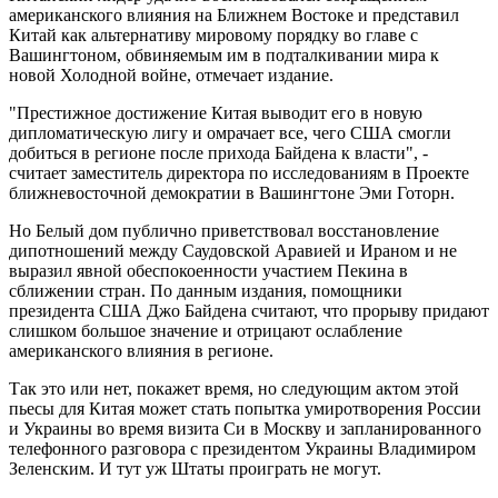
американского влияния на Ближнем Востоке и представил
Китай как альтернативу мировому порядку во главе с
Вашингтоном, обвиняемым им в подталкивании мира к
новой Холодной войне, отмечает издание.
"Престижное достижение Китая выводит его в новую
дипломатическую лигу и омрачает все, чего США смогли
добиться в регионе после прихода Байдена к власти", -
считает заместитель директора по исследованиям в Проекте
ближневосточной демократии в Вашингтоне Эми Готорн.
Но Белый дом публично приветствовал восстановление
дипотношений между Саудовской Аравией и Ираном и не
выразил явной обеспокоенности участием Пекина в
сближении стран. По данным издания, помощники
президента США Джо Байдена считают, что прорыву придают
слишком большое значение и отрицают ослабление
американского влияния в регионе.
Так это или нет, покажет время, но следующим актом этой
пьесы для Китая может стать попытка умиротворения России
и Украины во время визита Си в Москву и запланированного
телефонного разговора с президентом Украины Владимиром
Зеленским. И тут уж Штаты проиграть не могут.