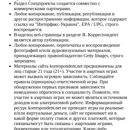
Раздел Спецпроекты создается совместно с
коммерческими партнерами.
Любое копирование, публикация, републикация и
другое распространение информации, которое содержит
ссылку на "Интерфакс-Украина", EPA / UPG, строго
воспрещается.
Владелец веб-страницы в разделе Я- Корреспондент
является автор публикации.
Любое копирование, перепечатка и воспроизведение
фотографий и/или аудиовизуальных материалов,
принадлежащих правообладателю Getty Images, строго
запрещено.
Материалы сайта korrespondent.net предназначены для
лиц старше 21 года (21+). Участие в азартных играх
может вызвать игровую зависимость. Соблюдайте
правила (принципы) ответственной игры. При
обнаружении первых признаков зависимости
немедленно обратитесь к специалисту. Помните, что
участие в азартных играх не может являться источником
доходов или альтернативой работе. Информационный
ресурс korrespondent.net не проводит игры на реальные
и/или виртуальные деньги, сайт не принимает ни в
какой форме оплату ставок и других платежей, которые
связаны/могут быть связаны с азартными играми,
букмекерами или тотализаторами. Какие-либо