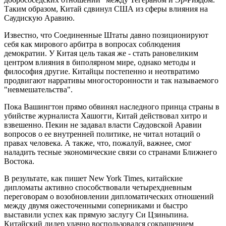
Таким образом, Китай сдвинул США из сферы влияния на
Саудискую Аравию.
Известно, что Соединенные Штаты давно позиционируют
себя как мирового арбитра в вопросах соблюдения
демократии. У Китая цель такая же - стать рановеликим
центром влияния в биполярном мире, однако методы и
философия другие. Китайцы постепенно и неотвратимо
продвигают нарративы многосторонности и так называемого
"невмешательства".
Пока Вашингтон прямо обвинял наследного принца страны в
убийстве журналиста Хашогги, Китай действовал хитро и
взвешенно. Пекин не задавал власти Саудовской Аравии
вопросов о ее внутренней политике, не читал нотаций о
правах человека. А также, что, пожалуй, важнее, смог
наладить тесные экономические связи со странами Ближнего
Востока.
В результате, как пишет New York Times, китайские
дипломаты активно способствовали четырехдневным
переговорам о возобновлении дипломатических отношений
между двумя ожесточенными соперниками и быстро
выставили успех как прямую заслугу Си Цзиньпина.
Китайский лидер удачно воспользовался сокращением