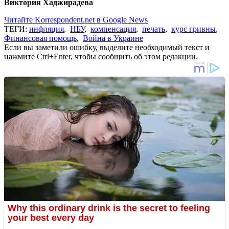
Виктория Хаджирадева
Читайте Korrespondent.net в Google News
ТЕГИ:
инфляция
,
НБУ
,
компенсация
,
печать
,
курс гривны
,
Финансовая помощь
,
Война в Украине
Если вы заметили ошибку, выделите необходимый текст и
нажмите Ctrl+Enter, чтобы сообщить об этом редакции.