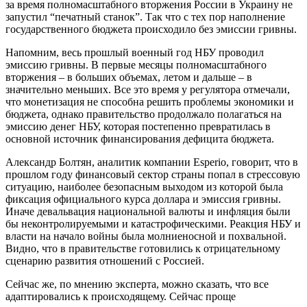
за время полномасштабного вторжения России в Украину не
запустил “печатный станок”. Так что с тех пор наполнение
государственного бюджета происходило без эмиссии гривны.
Напомним, весь прошлый военный год НБУ проводил
эмиссию гривны. В первые месяцы полномасштабного
вторжения – в больших объемах, летом и дальше – в
значительно меньших. Все это время у регулятора отмечали,
что монетизация не способна решить проблемы экономики и
бюджета, однако правительство продолжало полагаться на
эмиссию денег НБУ, которая постепенно превратилась в
основной источник финансирования дефицита бюджета.
Александр Болтян, аналитик компании Esperio, говорит, что в
прошлом году финансовый сектор страны попал в стрессовую
ситуацию, наиболее безопасным выходом из которой была
фиксация официального курса доллара и эмиссия гривны.
Иначе девальвация национальной валюты и инфляция были
бы неконтролируемыми и катастрофическими. Реакция НБУ и
власти на начало войны была молниеносной и похвальной.
Видно, что в правительстве готовились к отрицательному
сценарию развития отношений с Россией.
Сейчас же, по мнению эксперта, можно сказать, что все
адаптировались к происходящему. Сейчас проще