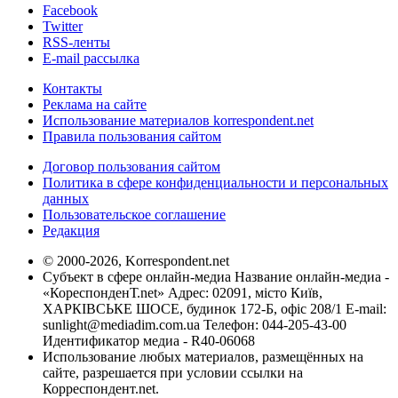
Facebook
Twitter
RSS-ленты
E-mail рассылка
Контакты
Реклама на сайте
Использование материалов korrespondent.net
Правила пользования сайтом
Договор пользования сайтом
Политика в сфере конфиденциальности и персональных
данных
Пользовательское соглашение
Редакция
© 2000-2026, Korrespondent.net
Субъект в сфере онлайн-медиа Название онлайн-медиа -
«КореспонденТ.net» Адрес: 02091, місто Київ,
ХАРКІВСЬКЕ ШОСЕ, будинок 172-Б, офіс 208/1 E-mail:
sunlight@mediadim.com.ua
Телефон: 044-205-43-00
Идентификатор медиа - R40-06068
Использование любых материалов, размещённых на
сайте, разрешается при условии ссылки на
Корреспондент.net.