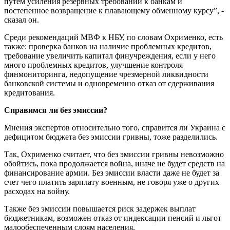
путем усиления резервных требований к банкам и
постепенное возвращение к плавающему обменному курсу”, -
сказал он.
Среди рекомендаций МВФ к НБУ, по словам Охрименко, есть
также: проверка банков на наличие проблемных кредитов,
требование увеличить капитал финучреждения, если у него
много проблемных кредитов, улучшение контроля
финмониторинга, недопущение чрезмерной ликвидности
банковской системы и одновременно отказ от сдерживания
кредитования.
Справимся ли без эмиссии?
Мнения экспертов относительно того, справится ли Украина с
дефицитом бюджета без эмиссии гривны, тоже разделились.
Так, Охрименко считает, что без эмиссии гривны невозможно
обойтись, пока продолжается война, иначе не будет средств на
финансирование армии. Без эмиссии власти даже не будет за
счет чего платить зарплату военным, не говоря уже о других
расходах на войну.
Также без эмиссии повышается риск задержек выплат
бюджетникам, возможен отказ от индексации пенсий и льгот
малообеспеченным слоям населения.