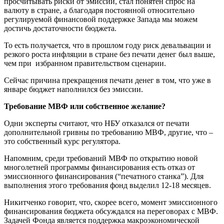
просчитывать риски от эмиссии, стал понятен спрос на
валюту в стране, а благодаря постоянной относительно
регулируемой финансовой поддержке Запада мы можем
достичь достаточности бюджета.
То есть получается, что в прошлом году риск девальвации и
резкого роста инфляции в стране без печати денег был выше,
чем при избранном правительством сценарии.
Сейчас причина прекращения печати денег в том, что уже в
январе бюджет наполнился без эмиссии.
Требование МВФ или собственное желание?
Одни эксперты считают, что НБУ отказался от печати
дополнительной гривны по требованию МВФ, другие, что –
это собственный курс регулятора.
Напомним, среди требований МВФ по открытию новой
многолетней программы финансирования есть отказ от
эмиссионного финансирования (“печатного станка”). Для
выполнения этого требования фонд выделил 12-18 месяцев.
Никитченко говорит, что, скорее всего, момент эмиссионного
финансирования бюджета обсуждался на переговорах с МВФ.
Задачей Фонда является поддержка макроэкономической