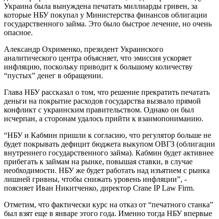
Украина была вынуждена печатать миллиарды гривен, за
которые НБУ покупал у Министерства финансов облигации
государственного займа. Это было быстрое лечение, но очень
опасное.
Александр Охрименко, президент Украинского
аналитического центра объясняет, что эмиссия ускоряет
инфляцию, поскольку приводит к большому количеству
“пустых” денег в обращении.
Глава НБУ рассказал о том, что решение прекратить печатать
деньги на покрытие расходов государства вызвало прямой
конфликт с украинским правительством. Однако он был
исчерпан, а сторонам удалось прийти к взаимопониманию.
“НБУ и Кабмин пришли к согласию, что регулятор больше не
будет покрывать дефицит бюджета выкупом ОВГЗ (облигации
внутреннего государственного займа). Кабмин будет активнее
прибегать к займам на рынке, повышая ставки, в случае
необходимости. НБУ же будет работать над изъятием с рынка
лишней гривны, чтобы снижать уровень инфляции”, -
поясняет Иван Никитченко, директор Crane IP Law Firm.
Отметим, что фактически курс на отказ от “печатного станка”
был взят еще в январе этого года. Именно тогда НБУ впервые