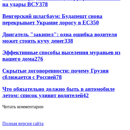
на удары ВСУ
378
Венгерский шлагбаум: Будапешт снова
перекрывает Украине дорогу в ЕС
350
Двигатель "закипел": одна ошибка водителя
может стоить кучу денег
338
Эффективные способы выселения муравьев из
вашего дома
276
Скрытые договоренности: почему Грузия
сближается с Россией
78
Что обязательно должно быть в автомобиле
летом: список удивит водителей
42
Читать комментарии
Полная версия сайта