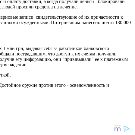
 и оплату доставки, а когда получали деньги - блокировали
людей просили средства на лечение.
и черновые записи, свидетельствующие об их причастности к
казанными осужденными. Потерпевшим нанесено почти 130 000
 млн грн, выдавая себя за работников банковского
бщали пострадавшим, что доступ к их счетам получили
Получив эту информацию, они "привязывали" ее к платежным
одтверждение.
ткой.
 Достойное оружие против этого - осведомленность и