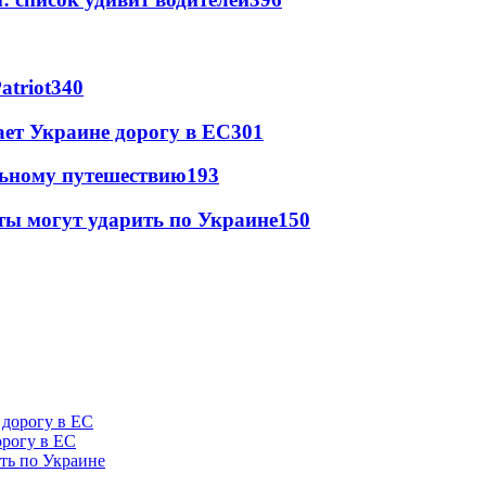
atriot
340
ет Украине дорогу в ЕС
301
льному путешествию
193
ты могут ударить по Украине
150
орогу в ЕС
ить по Украине