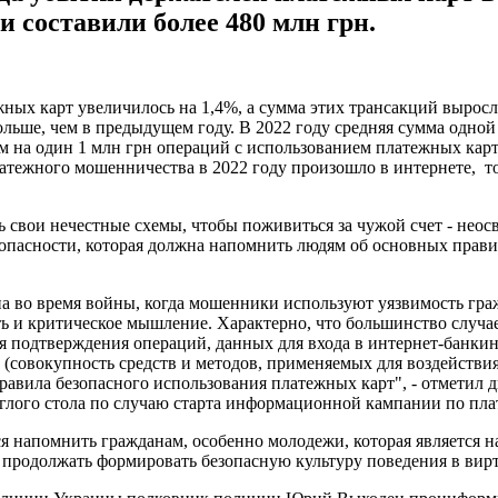
и составили более 480 млн грн.
ных карт увеличилось на 1,4%, а сумма этих трансакций выросл
льше, чем в предыдущем году. В 2022 году средняя сумма одной 
днем на один 1 млн грн операций с использованием платежных кар
платежного мошенничества в 2022 году произошло в интернете, т
ь свои нечестные схемы, чтобы поживиться за чужой счет - нео
сности, которая должна напомнить людям об основных правила
 во время войны, когда мошенники используют уязвимость гражд
 и критическое мышление. Характерно, что большинство случаев
я подтверждения операций, данных для входа в интернет-банки
совокупность средств и методов, применяемых для воздействи
 правила безопасного использования платежных карт", - отмети
глого стола по случаю старта информационной кампании по пла
я напомнить гражданам, особенно молодежи, которая является 
 продолжать формировать безопасную культуру поведения в вир