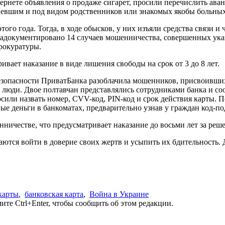
рнете объявления о продаже сигарет, просили перечислить аванс
певшим и под видом родственников или знакомых якобы больных 
ого года. Тогда, в ходе обысков, у них изъяли средства связи 
 задокументировано 14 случаев мошенничества, совершенных у
рокуратуры.
ает наказание в виде лишения свободы на срок от 3 до 8 лет.
опасности ПриватБанка разоблачила мошенников, присвоивших 1
люди. Двое полтавчан представлялись сотрудниками банка и соо
или назвать номер, CVV-код, PIN-код и срок действия карты. 
е деньги в банкоматах, предварительно узнав у граждан код-п
ичестве, что предусматривает наказание до восьми лет за реше
таются войти в доверие своих жертв и усыпить их бдительность.
карты
,
банковская карта
,
Война в Украине
те Ctrl+Enter, чтобы сообщить об этом редакции.