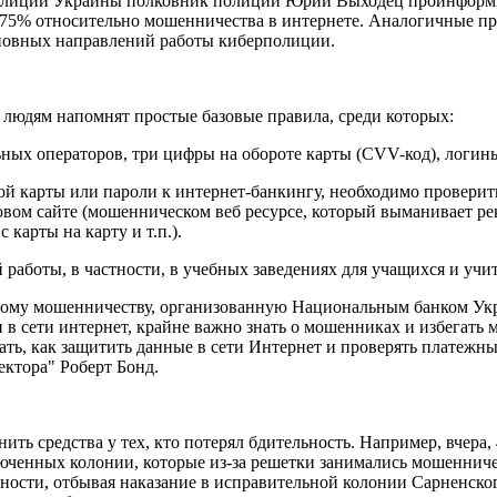
олиции Украины полковник полиции Юрий Выходец проинформиро
е 75% относительно мошенничества в интернете. Аналогичные п
сновных направлений работы киберполиции.
людям напомнят простые базовые правила, среди которых:
льных операторов, три цифры на обороте карты (CVV-код), логин
ой карты или пароли к интернет-банкингу, необходимо проверит
нговом сайте (мошенническом веб ресурсе, который выманивает 
 карты на карту и т.п.).
работы, в частности, в учебных заведениях для учащихся и учи
ому мошенничеству, организованную Национальным банком Ук
 сети интернет, крайне важно знать о мошенниках и избегать 
ь, как защитить данные в сети Интернет и проверять платежны
ктора" Роберт Бонд.
 средства у тех, кто потерял бдительность. Например, вчера, 
юченных колонии, которые из-за решетки занимались мошенничес
ности, отбывая наказание в исправительной колонии Сарненског