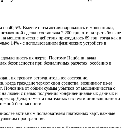
а на 40,5%. Вместе с тем активизировались и мошенники,
незаконной сделки составляла 2 200 грн, что на треть больше
т на мошеннические действия приходилось 69 грн, тогда как в
олько 14% - с использованием физических устройств в
сведомленность их жертв. Поэтому Нацбанк начал
х безопасности при безналичных расчетах, особенно в
ан, их тревогу, затруднительное состояние.
, когда граждане теряют свои средства, возникают из-за
нг. Половина от общей суммы убытков от мошенничества с
я на людей с целью получения конфиденциальных данных и
л директор Департамента платежных систем и инновационного
тежной безопасности.
наиболее активным пользователем платежных карт, важные
туальном пространстве.