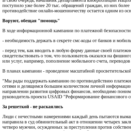
В свою очередь, начальник Департамента киберполиции Нацп
поступило уже более 20 тыс. обращений граждан, из них боле
противодействие онлайн-мошенничеству остается одним из о
Воруют, обещая "помощь"
В ходе информационной кампании по платежной безопасности 
- необходимость держать в секрете смс-коды от банков и моби
- перед тем, как вводить в любую форму данные своей платежн
свидетельствовать о том, что пользователь оказался на фиши
или услуг, например, пополнение мобильного счета, переводов с
В планах кампании - проведение масштабной просветительской 
"Мы рады поддержать кампанию по противодействию платежн
сетями и делящимся большим количеством личной информации в
направлении развития цифровых финансов, необходимо понимат
руководитель проекта USAID "Реформирование финансового се
За решеткой - не раскаялись
Люди с нечестными намерениями каждый день пытаются выманить
направила в суд обвинительный акт в отношении четырех закл
четверо мужчин, осужденных за преступления против собствен