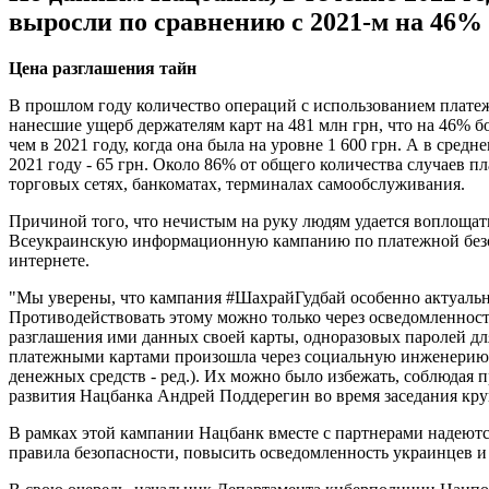
выросли по сравнению с 2021-м на 46% 
Цена разглашения тайн
В прошлом году количество операций с использованием платеж
нанесшие ущерб держателям карт на 481 млн грн, что на 46% бо
чем в 2021 году, когда она была на уровне 1 600 грн. А в сре
2021 году - 65 грн. Около 86% от общего количества случаев 
торговых сетях, банкоматах, терминалах самообслуживания.
Причиной того, что нечистым на руку людям удается воплощат
Всеукраинскую информационную кампанию по платежной безопа
интернете.
"Мы уверены, что кампания #ШахрайГудбай особенно актуальна
Противодействовать этому можно только через осведомленность
разглашения ими данных своей карты, одноразовых паролей дл
платежными картами произошла через социальную инженерию (
денежных средств - ред.). Их можно было избежать, соблюдая
развития Нацбанка Андрей Поддерегин во время заседания кру
В рамках этой кампании Нацбанк вместе с партнерами надеютс
правила безопасности, повысить осведомленность украинцев и