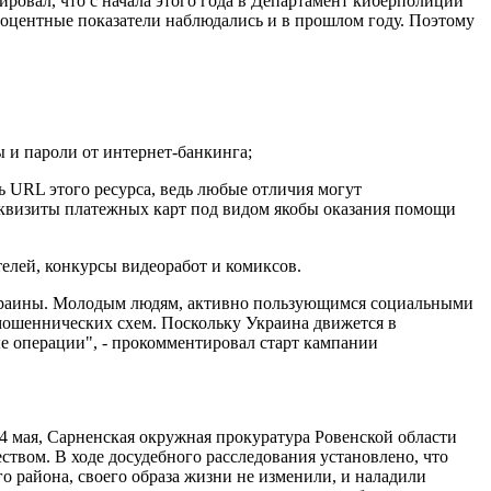
вал, что с начала этого года в Департамент киберполиции
роцентные показатели наблюдались и в прошлом году. Поэтому
ы и пароли от интернет-банкинга;
ь URL этого ресурса, ведь любые отличия могут
реквизиты платежных карт под видом якобы оказания помощи
телей, конкурсы видеоработ и комиксов.
раины. Молодым людям, активно пользующимся социальными
мошеннических схем. Поскольку Украина движется в
е операции", - прокомментировал старт кампании
4 мая, Сарненская окружная прокуратура Ровенской области
твом. В ходе досудебного расследования установлено, что
о района, своего образа жизни не изменили, и наладили