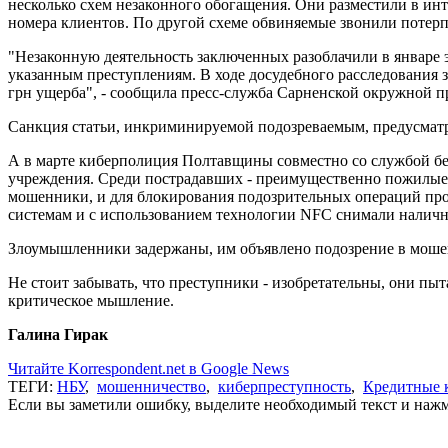
несколько схем незаконного обогащения. Они разместили в инте
номера клиентов. По другой схеме обвиняемые звонили потер
"Незаконную деятельность заключенных разоблачили в январе эт
указанным преступлениям. В ходе досудебного расследования
грн ущерба", - сообщила пресс-служба Сарненской окружной п
Санкция статьи, инкриминируемой подозреваемым, предусматрив
А в марте киберполиция Полтавщины совместно со службой без
учреждения. Среди пострадавших - преимущественно пожилые 
мошенники, и для блокирования подозрительных операций прос
системам и с использованием технологии NFC снимали наличны
Злоумышленники задержаны, им объявлено подозрение в мошенн
Не стоит забывать, что преступники - изобретательны, они пы
критическое мышление.
Галина Гирак
Читайте Korrespondent.net в Google News
ТЕГИ:
НБУ
,
мошенничество
,
киберпреступность
,
Кредитные 
Если вы заметили ошибку, выделите необходимый текст и нажми