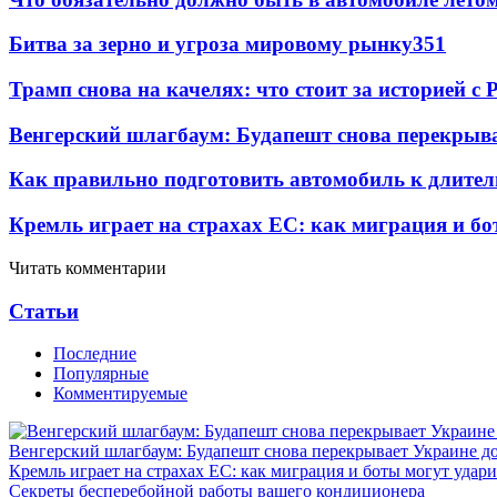
Битва за зерно и угроза мировому рынку
351
Трамп снова на качелях: что стоит за историей с P
Венгерский шлагбаум: Будапешт снова перекрыва
Как правильно подготовить автомобиль к длите
Кремль играет на страхах ЕС: как миграция и бо
Читать комментарии
Статьи
Последние
Популярные
Комментируемые
Венгерский шлагбаум: Будапешт снова перекрывает Украине д
Кремль играет на страхах ЕС: как миграция и боты могут удар
Секреты бесперебойной работы вашего кондиционера