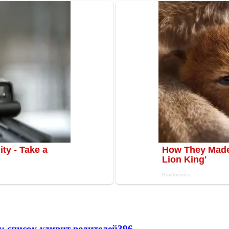
: список удивит водителей
396