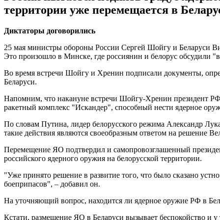
территории уже перемещается в Белару
Диктаторы договорились
25 мая министры обороны России Сергей Шойгу и Беларуси Ви
Это произошло в Минске, где россиянин и белорус обсудили "
Во время встречи Шойгу и Хренин подписали документы, опре
Беларуси.
Напомним, что накануне встречи Шойгу-Хренин президент РФ В
ракетный комплекс "Искандер", способный нести ядерное оруж
По словам Путина, лидер белорусского режима Александр Лука
такие действия являются своеобразным ответом на решение В
Перемещение ЯО подтвердил и самопровозглашенный президен
российского ядерного оружия на белорусской территории.
"Уже принято решение в развитие того, что было сказано устн
боеприпасов", – добавил он.
На уточняющий вопрос, находится ли ядерное оружие РФ в Бел
Кстати, размещение ЯО в Беларуси вызывает беспокойство и 