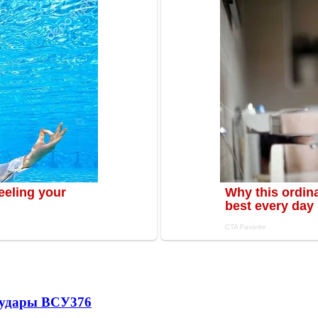
а удары ВСУ
376