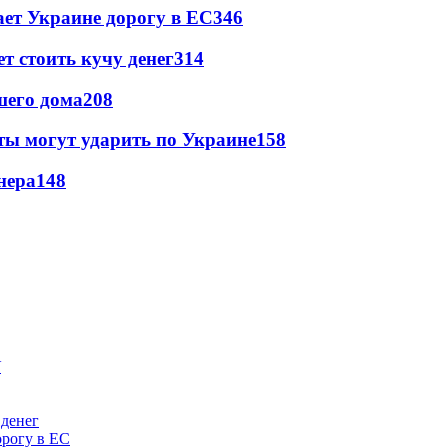
ет Украине дорогу в ЕС
346
т стоить кучу денег
314
шего дома
208
ты могут ударить по Украине
158
нера
148
 денег
орогу в ЕС