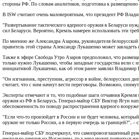
стороны РФ. По словам аналитиков, подготовка к размещению 
В ISW считают очень маловероятным, что президент РФ Влади
"Развертывание тактического ядерного оружия в Беларуси нуж
сил Беларуси. Вероятно, Кремль намерен использовать эти тре
По мнению же Александра Азарова, руководителя белорусской 
правитель этой страны Александр Лукашенко может завладеть 
Также в эфире Свобода Утро Азаров предположил, что размеще
только нужно Лукашенко, чтобы западные государства вели с н
инициативой Лукашенко, как об этом ранее заявлял Владимир 
"Он изгнанник, преступник, агрессор в войне, белорусских ди
считает, что с ним начнут вести переговоры. Возможно, сниму
Эксперты отмечают и то, что подобные шаги отчаяния Кремля
оружия из РФ в Беларусь. Генерал-майор СБУ Виктор Ягун напо
обеспокоенность по поводу распространения ядерного вооруже
"Если что-то произойдет в России и не будет человека, который
оружие не только России, а в первую очередь за границей?", – с
Генерал-майор СБУ подчеркнул, что самопровозглашенный рук
несколько зарядов на Искандеры, то у него может появиться же