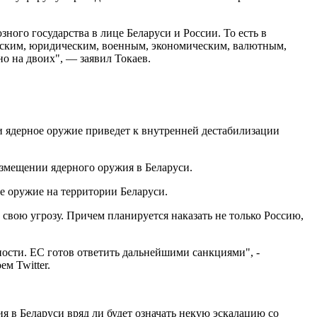
ого государства в лице Беларуси и России. То есть в
ическим, юридическим, военным, экономическим, валютным,
о на двоих", — заявил Токаев.
и ядерное оружие приведет к внутренней дестабилизации
змещении ядерного оружия в Беларуси.
е оружие на территории Беларуси.
вою угрозу. Причем планируется наказать не только Россию,
ности. ЕС готов ответить дальнейшими санкциями", -
м Twitter.
я в Беларуси вряд ли будет означать некую эскалацию со