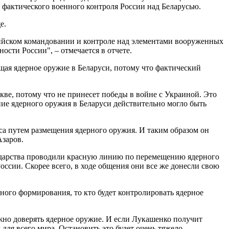
 фактического военного контроля России над Беларусью.
е.
ссийском командовании и контроле над элементами вооруженных
ости России", – отмечается в отчете.
ая ядерное оружие в Беларуси, потому что фактический
ве, потому что не принесет победы в войне с Украиной. Это
ние ядерного оружия в Беларуси действительно могло быть
иса путем размещения ядерного оружия. И таким образом он
Азаров.
сударства проводили красную линию по перемещению ядерного
ссии. Скорее всего, в ходе общения они все же донесли свою
енного формирования, то кто будет контролировать ядерное
жно доверять ядерное оружие. И если Лукашенко получит
для всего мира. Остановить это будет очень тяжело.