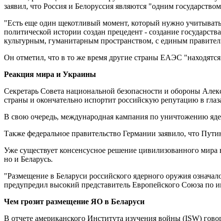
заявил, что Россия и Белоруссия являются "одним государством
"Есть еще один щекотливый момент, который нужно учитывать. 
политической истории создан прецедент - создание государст
культурным, гуманитарным пространством, с единым правитель
Он отметил, что в то же время другие страны ЕАЭС "находятся
Реакция мира и Украины
Секретарь Совета национальной безопасности и обороны Алекс
страны и окончательно испортит российскую репутацию в глаз
В свою очередь, международная кампания по уничтожению ядер
Также федеральное правительство Германии заявило, что Путин
Уже существует консенсусное решение цивилизованного мира в
но и Беларусь.
"Размещение в Беларуси российского ядерного оружия означал
предупредил высокий представитель Европейского Союза по ин
Чем грозит размещение ЯО в Беларуси
В отчете американского Института изучения войны (ISW) говор