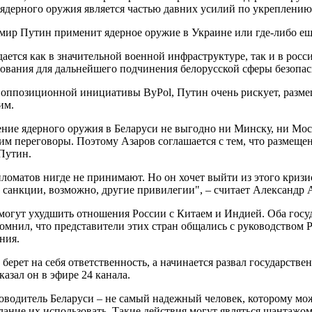
ядерного оружия является частью давних усилий по укреплению
мир Путин применит ядерное оружие в Украине или где-либо ещ
дается как в значительной военной инфраструктуре, так и в ро
бования для дальнейшего подчинения белорусской сферы безопасн
оппозиционной инициативы ByPol, Путин очень рискует, размещ
им.
ние ядерного оружия в Беларуси не выгодно ни Минску, ни Моск
им переговоры. Поэтому Азаров соглашается с тем, что размеще
Путин.
пломатов нигде не принимают. Но он хочет выйти из этого криз
т санкции, возможно, другие привилегии", – считает Александр 
 могут ухудшить отношения России с Китаем и Индией. Оба го
мнил, что представители этих стран общались с руководством Ро
ния.
 берет на себя ответственность, а начинается развал государств
казал он в эфире 24 канала.
оводитель Беларуси – не самый надежный человек, которому мо
лание их использовать. Такие действия могут являться шантажом 