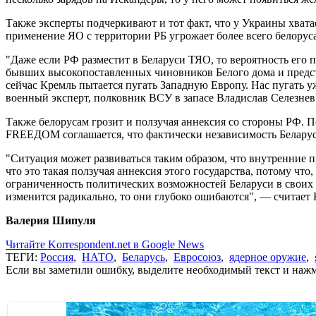
Также эксперты подчеркивают и тот факт, что у Украины хвата
применение ЯО с территории РБ угрожает более всего белорус
"Даже если РФ разместит в Беларуси ТЯО, то вероятность его
бывших высокопоставленных чиновников Белого дома и предс
сейчас Кремль пытается пугать Западную Европу. Нас пугать у
военный эксперт, полковник ВСУ в запасе Владислав Селезнев
Также белорусам грозит и ползучая аннексия со стороны РФ. 
FREEДОМ соглашается, что фактически независимость Беларус
"Ситуация может развиваться таким образом, что внутренние 
что это такая ползучая аннексия этого государства, потому чт
ограниченность политических возможностей Беларуси в своих и
изменится радикально, то они глубоко ошибаются", — считает 
Валерия Шипуля
Читайте Korrespondent.net в Google News
ТЕГИ:
Россия
,
НАТО
,
Беларусь
,
Евросоюз
,
ядерное оружие
,
Если вы заметили ошибку, выделите необходимый текст и нажми