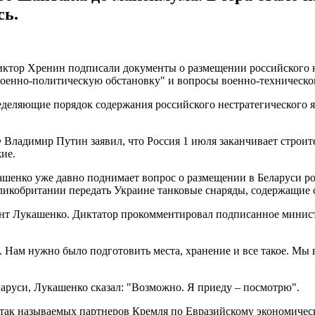
сь.
ктор Хренин подписали документы о размещении российского не
военно-политическую обстановку" и вопросы военно-техническо
деляющие порядок содержания российского нестратегического 
ладимир Путин заявил, что Россия 1 июля заканчивает строите
ие.
шенко уже давно поднимает вопрос о размещении в Беларуси рос
еликобритании передать Украине танковые снаряды, содержащие
т Лукашенко. Диктатор прокомментировал подписанное минист
о. Нам нужно было подготовить места, хранение и все такое. Мы
аруси, Лукашенко сказал: "Возможно. Я приеду – посмотрю".
у так называемых партнеров Кремля по Евразийскому экономичес