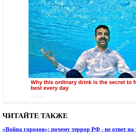
ЧИТАЙТЕ ТАКЖЕ
«Война городов»: почему террор РФ - не ответ н