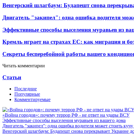
Венгерский шлагбаум: Будапешт снова перекрыва
Двигатель "закипел": одна ошибка водителя може
Эффективные способы выселения муравьев из ва
Кремль играет на страхах ЕС: как миграция и бо
Секреты бесперебойной работы вашего кондицио
Читать комментарии
Статьи
Последние
Популярные
Комментируемые
«Война городов»: почему террор РФ - не ответ на удары ВСУ
Эффективные способы выселения муравьев из вашего дома
Двигатель "закипел": одна ошибка водителя может стоить кучу
Венгерский шлагбаум: Будапешт снова перекрывает Украине д