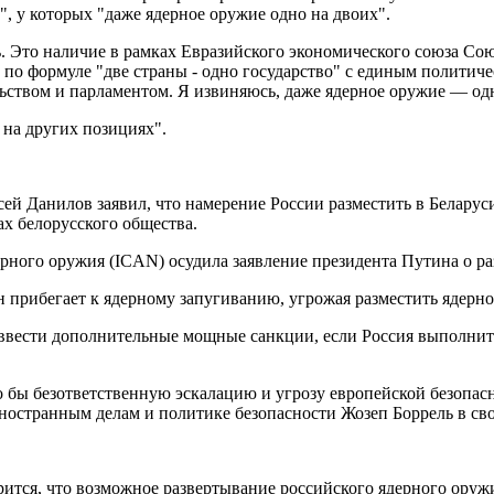
", у которых "даже ядерное оружие одно на двоих".
Это наличие в рамках Евразийского экономического союза Союзн
ва по формуле "две страны - одно государство" с единым полит
ством и парламентом. Я извиняюсь, даже ядерное оружие — одн
 на других позициях".
ей Данилов заявил, что намерение России разместить в Беларус
ах белорусского общества.
ного оружия (ICAN) осудила заявление президента Путина о ра
 прибегает к ядерному запугиванию, угрожая разместить ядерно
вести дополнительные мощные санкции, если Россия выполнит с
о бы безответственную эскалацию и угрозу европейской безопас
остранным делам и политике безопасности Жозеп Боррель в свое
ится, что возможное развертывание российского ядерного оружи