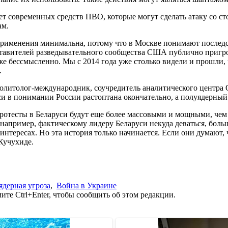
ет современных средств ПВО, которые могут сделать атаку со с
ам.
 применения минимальна, потому что в Москве понимают послед
тавителей разведывательного сообщества США публично пригр
же бессмысленно. Мы с 2014 года уже столько видели и прошли, ч
.
Политолог-международник, соучредитель аналитического центра
и в понимании России растоптана окончательно, а полуядерный
протесты в Беларуси будут еще более массовыми и мощными, чем
о, например, фактическому лидеру Беларуси некуда деваться, бол
нтересах. Но эта история только начинается. Если они думают, 
Кучухиде.
ядерная угроза
,
Война в Украине
те Ctrl+Enter, чтобы сообщить об этом редакции.