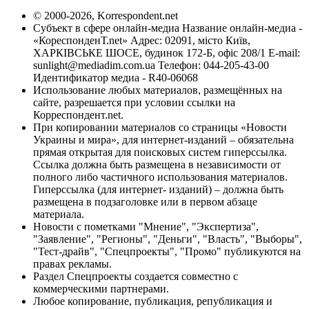
© 2000-2026, Korrespondent.net
Субъект в сфере онлайн-медиа Название онлайн-медиа -
«КореспонденТ.net» Адрес: 02091, місто Київ,
ХАРКІВСЬКЕ ШОСЕ, будинок 172-Б, офіс 208/1 E-mail:
sunlight@mediadim.com.ua
Телефон: 044-205-43-00
Идентификатор медиа - R40-06068
Использование любых материалов, размещённых на
сайте, разрешается при условии ссылки на
Корреспондент.net.
При копировании материалов со страницы «Новости
Украины и мира», для интернет-изданий – обязательна
прямая открытая для поисковых систем гиперссылка.
Ссылка должна быть размещена в независимости от
полного либо частичного использования материалов.
Гиперссылка (для интернет- изданий) – должна быть
размещена в подзаголовке или в первом абзаце
материала.
Новости с пометками "Мнение", "Экспертиза",
"Заявление", "Регионы", "Деньги", "Власть", "Выборы",
"Тест-драйв", "Спецпроекты", "Промо" публикуются на
правах рекламы.
Раздел Спецпроекты создается совместно с
коммерческими партнерами.
Любое копирование, публикация, републикация и