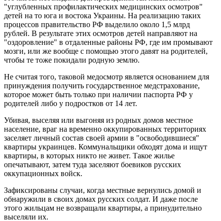
"углубленных профилактических медицинских осмотров"
детей на то юга и востока Украины. На реализацию таких
процессов правительство РФ выделило около 1,5 млрд
рублей. В результате этих осмотров детей направляют на
"оздоровление" в отдаленные районы РФ, где им промывают
мозги, или же вообще с помощью этого давят на родителей,
чтобы те тоже покидали родную землю.
Не считая того, таковой медосмотр является основанием для
принуждения получить государственное медстрахование,
которое может быть только при наличии паспорта РФ у
родителей либо у подростков от 14 лет.
Убивая, выселяя или выгоняя из родных домов местное
население, враг на временно оккупированных территориях
заселяет личный состав своей армии в "освободившиеся"
квартиры украинцев. Коммунальщики обходят дома и ищут
квартиры, в которых никто не живет. Такое жилье
опечатывают, затем туда заселяют боевиков русских
оккупационных войск.
Зафиксированы случаи, когда местные вернулись домой и
обнаружили в своих домах русских солдат. И даже после
этого жильцам не возвращали квартиры, а принудительно
выселяли их.