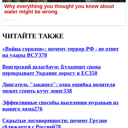
ЧИТАЙТЕ ТАКЖЕ
«Война городов»: почему террор РФ - не ответ
на удары ВСУ
378
Венгерский шлагбаум: Будапешт снова
перекрывает Украине дорогу в ЕС
350
Двигатель "закипел": одна ошибка водителя
может стоить кучу денег
338
Эффективные способы выселения муравьев из
вашего дома
276
Скрытые договоренности: почему Грузия
сближается с Россией
78