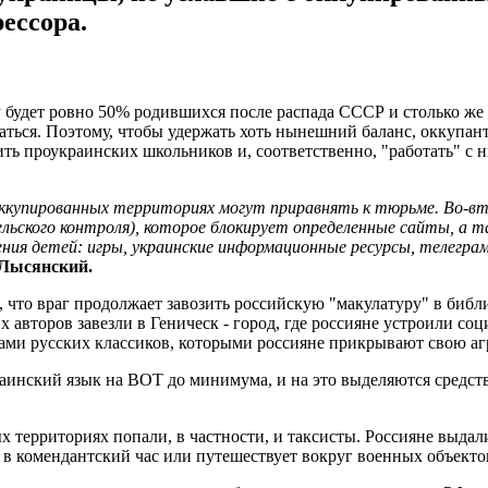
ессора.
 будет ровно 50% родившихся после распада СССР и столько же т
аться. Поэтому, чтобы удержать хоть нынешний баланс, оккупан
ть проукраинских школьников и, соответственно, "работать" с н
 оккупированных территориях могут приравнять к тюрьме. Во-в
ельского контроля), которое блокирует определенные сайты, а
ия детей: игры, украинские информационные ресурсы, телегра
 Лысянский.
 что враг продолжает завозить российскую "макулатуру" в биб
х авторов завезли в Геническ - город, где россияне устроили с
ами русских классиков, которыми россияне прикрывают свою аг
раинский язык на ВОТ до минимума, и на это выделяются средст
территориях попали, в частности, и таксисты. Россияне выдали
 в комендантский час или путешествует вокруг военных объекто