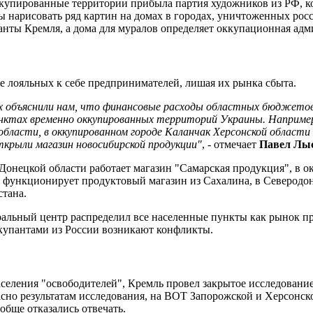
ккупированные территории прибыла партия художников из РФ, 
нарисовать ряд картин на домах в городах, уничтоженных росс
ранты Кремля, а дома для муралов определяет оккупационная адм
е лояльных к себе предпринимателей, лишая их рынка сбыта.
х объяснили нам, что финансовые расходы областных бюджето
унктах временно оккупированных территорий Украины. Например
бласти, в оккупированном городе Каланчак Херсонской области
ткрыли магазин новосибирской продукции"
, - отмечает
Павел Лы
 Донецкой области работает магазин "Самарская продукция", в
 функционирует продуктовый магазин из Сахалина, в Северодоне
стана.
ральный центр распределил все населенные пункты как рынок 
упантами из России возникают конфликты.
аселения "освободителей", Кремль провел закрытое исследован
асно результатам исследования, на ВОТ Запорожской и Херсонск
обще отказались отвечать.