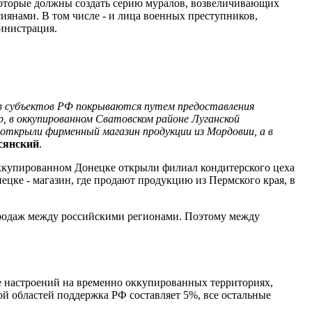
которые должны создать серию муралов, возвеличивающих
иянами. В том числе - и лица военных преступников,
инистрация.
в субъектов РФ покрываются путем предоставления
, в оккупированном Сватовском районе Луганской
 открыли фирменный магазин продукции из Мордовии, а в
сянский
.
 оккупированном Донецке открыли филиал кондитерского цеха
цке - магазин, где продают продукцию из Пермского края, в
продаж между российскими регионами. Поэтому между
ие настроений на временно оккупированных территориях,
ой областей поддержка РФ составляет 5%, все остальные