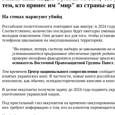
тем, кто принес им "мир" из страны-агр
На стенах нарисуют убийц
Российские политтехнологи повторяют как мантру: в 2024 году
Соответственно, количество последних будет ежегодно уменьш
молодым поколением. Они делают все для того, чтобы установи
телефонов школьников на оккупированных территориях.
"Во-первых, теперь систему надзора за школьниками на
устанавливается программное обеспечение (вроде родит
проверке телефона фиксируются установленные приложен
основатель Восточной Правозащитной Группы Павел
Тем временем
Центр национального сопротивления
сообщает,
изъятых украинских книг. В частности, новые книги российски
пополнили, как обычно, псевдоисторическими книгами и книг
В целом оккупанты получили задачу до 2024 года подавить ук
уничтожение украинской нации.
Под пристальный глаз оккупантов на временно оккупированных 
них требуют информацию о том, кто из клиентов перемещается