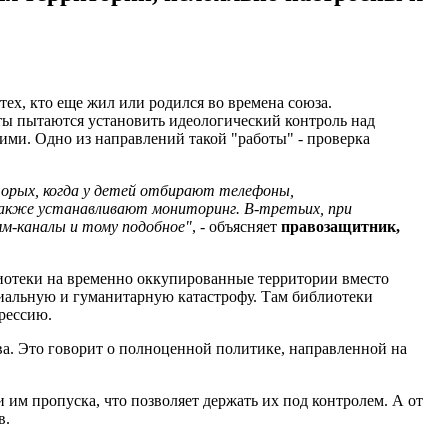
ех, кто еще жил или родился во времена союза.
ты пытаются установить идеологический контроль над
ими. Одно из направлений такой "работы" - проверка
торых, когда у детей отбирают телефоны,
 также устанавливают мониторинг. В-третьих, при
мм-каналы и тому подобное"
, - объясняет
правозащитник,
лиотеки на временно оккупированные территории вместо
оциальную и гуманитарную катастрофу. Там библиотеки
рессию.
ва. Это говорит о полноценной политике, направленной на
 им пропуска, что позволяет держать их под контролем. А от
в.