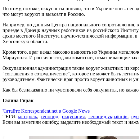
Поэтому, похоже, оккупанты поняли, что в Украине они - нен
что могут воруют и вывозят в Россию.
Например, по данным Центра национального сопротивления, вр
приезде в Донецк научных работников из российского Институ
архив местного Института научно-технической информации, в 
Херсонскую области.
Кроме того, враг начал массово вывозить из Украины металло
Мариуполя. И россияне создали комиссии, осматривающие зах
Оккупационная администрация также ворует животных из херсо
"соглашения о сотрудничестве", которое не может быть легити
руководителем. Фактически враг просто ворует животных и ун
Как бы безнаказанно ни чувствовали себя оккупанты, но каждое
Галина Гирак
Читайте Korrespondent.net в Google News
ТЕГИ:
контроль
,
геноцид
,
оккупация
,
геноцид українців
,
рус
Если вы заметили ошибку, выделите необходимый текст и нажми