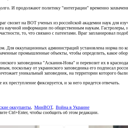
адолго. И продолжают политику "интеграции" временно захвачен
аг свозит на ВОТ ученых из российской академии наук для изу
та научной информации по общественным наукам. Гастролеры, не
частности, то, что связано с патентами. Враг запланировал по
лом. Для оккупационных администраций установлена норма по ко
ваченные промышленные объекты, чтобы определить, какое обор
нского заповедника "Аскания-Нова" и перевозит их в краснода
мным, поскольку от украинского заповедника его подписал росси
ичтожает уникальный заповедник, на территории которого были
 их преступление фиксируется, и за него придется отвечать.
ские оккупанты
,
МинВОТ
,
Война в Украине
те Ctrl+Enter, чтобы сообщить об этом редакции.