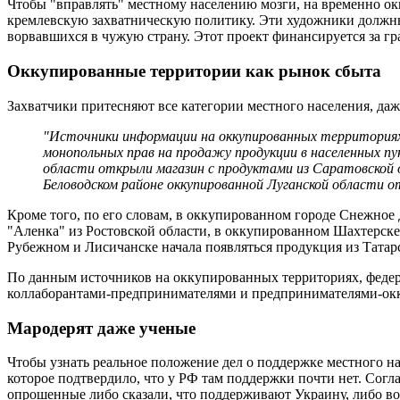
Чтобы "вправлять" местному населению мозги, на временно о
кремлевскую захватническую политику. Эти художники должны 
ворвавшихся в чужую страну. Этот проект финансируется за г
Оккупированные территории как рынок сбыта
Захватчики притесняют все категории местного населения, даж
"Источники информации на оккупированных территория
монопольных прав на продажу продукции в населенных п
области открыли магазин с продуктами из Саратовской о
Беловодском районе оккупированной Луганской области о
Кроме того, по его словам, в оккупированном городе Снежное
"Аленка" из Ростовской области, в оккупированном Шахтерске
Рубежном и Лисичанске начала появляться продукция из Татар
По данным источников на оккупированных территориях, феде
коллаборантами-предпринимателями и предпринимателями-окк
Мародерят даже ученые
Чтобы узнать реальное положение дел о поддержке местного н
которое подтвердило, что у РФ там поддержки почти нет. Согл
опрошенные либо сказали, что поддерживают Украину, либо во