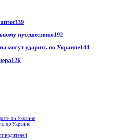
atriot
339
льному путешествию
192
ты могут ударить по Украине
144
нера
126
ить по Украине
ит водителей