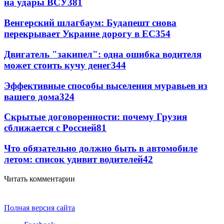
на удары ВСУ
381
Венгерский шлагбаум: Будапешт снова
перекрывает Украине дорогу в ЕС
354
Двигатель "закипел": одна ошибка водителя
может стоить кучу денег
344
Эффективные способы выселения муравьев из
вашего дома
324
Скрытые договоренности: почему Грузия
сближается с Россией
81
Что обязательно должно быть в автомобиле
летом: список удивит водителей
42
Читать комментарии
Полная версия сайта