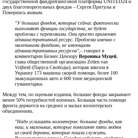
государственной фандрейзинговой платформы UNITED24 и
двух благотворительных фондов – Сергея Притулы и
Повернись живым.
"У больших фондов, которые сейчас фактически
выполняют функции государства, не будет
проблемы с перевозками. Они просто применят
административный ресурс. Проблема именно с
маленькими фондами, не имеющими
административных ресурсов",
– говорит в
комментарии Бизнес.Цензору
Вероника Муцей
,
глава общественной организации Zeilen van
Vrijheid (Паруса Свободы), которая завезла в
Украину 173 машины скорой помощи, более 100
эвакуационных авто и 600 тонн медицинской
гуманитарки.
Между тем, по оценкам издания, большие фонды закрывают
менее 50% потребностей военных. Большая часть помощи
фронта держится на средних и малых волонтерских
объединениях.
"Надо услышать волонтеров: большие фонды, как
наш, и маленькие, которые помогают пяти людям
из своей деревни, которые пошли служить.