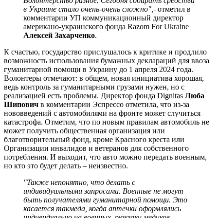
Волонтерство разное. Сегодня собирать средства
в Украине стало очень-очень сложно",
- отметил в
комментарии УП коммуникационный директор
американо-украинского фонда Razom For Ukraine
Алексей Захарченко
.
К счастью, государство прислушалось к критике и продлило
возможность использования бумажных деклараций для ввоза
гуманитарной помощи в Украину до 1 апреля 2024 года.
Волонтеры отмечают: в общем, новая инициатива хорошая,
ведь контроль за гуманитарными грузами нужен, но с
реализацией есть проблемы. Директор фонда Dignitas
Люба
Шипович
в комментарии Эспрессо отметила, что из-за
нововведений с автомобилями на фронте может случиться
катастрофа. Отметим, что по новым правилам автомобиль не
может получить общественная организация или
благотворительный фонд, кроме Красного креста или
Организации инвалидов и ветеранов для собственного
потребления. И выходит, что авто можно передать военным,
но кто это будет делать – неизвестно.
"Также непонятно, что делать с
индивидуальными запросами. Военные не могут
быть получателями гуманитарной помощи. Это
касается такмеда, когда аптечки оформлялись
индивидуально на военных, рюкзаки медиков