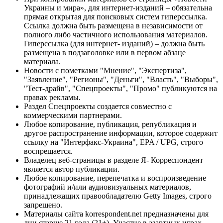
Украины и мира», для интернет-изданий – обязательна
прямая открытая для поисковых систем гиперссылка.
Ссылка должна быть размещена в независимости от
полного либо частичного использования материалов.
Гиперссылка (для интернет- изданий) – должна быть
размещена в подзаголовке или в первом абзаце
материала.
Новости с пометками "Мнение", "Экспертиза",
"Заявление", "Регионы", "Деньги", "Власть", "Выборы",
"Тест-драйв", "Спецпроекты", "Промо" публикуются на
правах рекламы.
Раздел Спецпроекты создается совместно с
коммерческими партнерами.
Любое копирование, публикация, републикация и
другое распространение информации, которое содержит
ссылку на "Интерфакс-Украина", EPA / UPG, строго
воспрещается.
Владелец веб-страницы в разделе Я- Корреспондент
является автор публикации.
Любое копирование, перепечатка и воспроизведение
фотографий и/или аудиовизуальных материалов,
принадлежащих правообладателю Getty Images, строго
запрещено.
Материалы сайта korrespondent.net предназначены для
лиц старше 21 года (21+). Участие в азартных играх