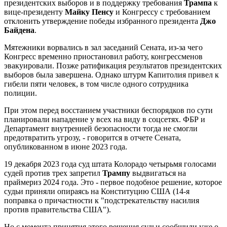
президентских выборов и в поддержку требования
Трампа
к
вице-президенту
Майку Пенсу
и Конгрессу с требованием
отклонить утверждение победы избранного президента
Джо
Байдена
.
Мятежники ворвались в зал заседаний Сената, из-за чего
Конгресс временно приостановил работу, конгрессменов
эвакуировали. Позже ратификация результатов президентских
выборов была завершена. Однако штурм Капитолия привел к
гибели пяти человек, в том числе одного сотрудника
полиции.
При этом перед восстанием участники беспорядков по сути
планировали нападение у всех на виду в соцсетях. ФБР и
Департамент внутренней безопасности тогда не смогли
предотвратить угрозу, - говорится в отчете Сената,
опубликованном в июне 2023 года.
19 декабря 2023 года суд штата Колорадо четырьмя голосами
судей против трех запретил
Трампу
выдвигаться на
праймериз 2024 года. Это - первое подобное решение, которое
судьи приняли опираясь на Конституцию США (14-я
поправка о причастности к "подстрекательству насилия
против правительства США").
Но с момента принятия этого решения судьи сообщили уже о