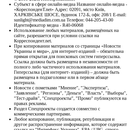
Субъект в сфере онлайн-медиа Название онлайн-медиа -
«КореспонденТ.net» Адрес: 02091, місто Київ,
ХАРКІВСЬКЕ ШОСЕ, будинок 172-Б, офіс 208/1 E-mail:
sunlight@mediadim.com.ua
Телефон: 044-205-43-00
Идентификатор медиа - R40-06068
Использование любых материалов, размещённых на
сайте, разрешается при условии ссылки на
Корреспондент.net.
При копировании материалов со страницы «Новости
Украины и мира», для интернет-изданий – обязательна
прямая открытая для поисковых систем гиперссылка.
Ссылка должна быть размещена в независимости от
полного либо частичного использования материалов.
Гиперссылка (для интернет- изданий) – должна быть
размещена в подзаголовке или в первом абзаце
материала.
Новости с пометками "Мнение", "Экспертиза",
"Заявление", "Регионы", "Деньги", "Власть", "Выборы",
"Тест-драйв", "Спецпроекты", "Промо" публикуются на
правах рекламы.
Раздел Спецпроекты создается совместно с
коммерческими партнерами.
Любое копирование, публикация, републикация и
другое распространение информации, которое содержит
ссылку на "Интерфакс-Украина", EPA / UPG, строго