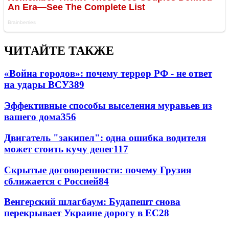
ЧИТАЙТЕ ТАКЖЕ
«Война городов»: почему террор РФ - не ответ
на удары ВСУ
389
Эффективные способы выселения муравьев из
вашего дома
356
Двигатель "закипел": одна ошибка водителя
может стоить кучу денег
117
Скрытые договоренности: почему Грузия
сближается с Россией
84
Венгерский шлагбаум: Будапешт снова
перекрывает Украине дорогу в ЕС
28