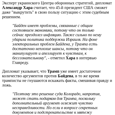
Эксперт украинского Центра оборонных стратегий, дипломат
Александр Хара
считает, что 45-й президент США сможет
даже "выкрутить" в свою пользу ситуацию с этим судебным
решением.
"Байден имеет проблемы, связанные с общим
состоянием экономики, потому что он только
сейчас преодолел инфляцию. Также сильно по нему
ударила политика поддержки Израиля. На фоне
электоральных проблем Байдена, у Трампа есть
достаточно неплохие шансы, потому что он
манипулирует и апеллирует к чувств
ам, к
бессознательному"
, - отметил
Хара
в интервью
Главреду.
Дипломат указывает, что
Трамп
уже имеет достаточное
количество аргументов против
Байдена
, в то же время
трамписты не гнушаются искажать факты, смешивая правду и
ложь.
"Поэтому это решение суда Колорадо, напротив,
может стать подарком для Трампа, поскольку
дополнительный аргумент освежит чувство
несправедливости. Но если в вопросе секретных
документов и подстрекательстве к мятежу