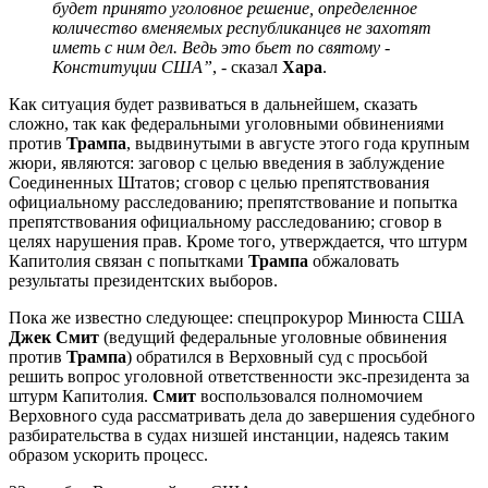
будет принято уголовное решение, определенное
количество вменяемых республиканцев не захотят
иметь с ним дел. Ведь это бьет по святому -
Конституции США”
, - сказал
Хара
.
Как ситуация будет развиваться в дальнейшем, сказать
сложно, так как федеральными уголовными обвинениями
против
Трампа
, выдвинутыми в августе этого года крупным
жюри, являются: заговор с целью введения в заблуждение
Соединенных Штатов; сговор с целью препятствования
официальному расследованию; препятствование и попытка
препятствования официальному расследованию; сговор в
целях нарушения прав. Кроме того, утверждается, что штурм
Капитолия связан с попытками
Трампа
обжаловать
результаты президентских выборов.
Пока же известно следующее: спецпрокурор Минюста США
Джек Смит
(ведущий федеральные уголовные обвинения
против
Трампа
) обратился в Верховный суд с просьбой
решить вопрос уголовной ответственности экс-президента за
штурм Капитолия.
Смит
воспользовался полномочием
Верховного суда рассматривать дела до завершения судебного
разбирательства в судах низшей инстанции, надеясь таким
образом ускорить процесс.