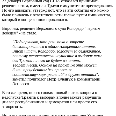
22 декабря Верховный суд США отказался принимать
решение о том, имеет ли
Трамп
иммунитет от преследования.
Но его адвокаты утверждают, что за эти события его можно
было привлечь к ответственности только путем импичмента,
который в конце концов провалился.
Впрочем, решение Верховного суда Колорадо "черным
лебедем" - не стало.
"Подчеркиваю, что речь пока о запрете
баллотироваться в одном конкретном штате.
Этот штат, Колорадо, голосует за демократов,
поэтому теоретически неучастие в выборах там
для Трампа ничего не будет означать.
Теоретически. Однако на практике это может
быть прецедентом для принятия
соответствующих решений" в других штатах"
, -
заметил политолог
Петр Олещук
в комментарии
Эспрессо.
В то же время, по его словам, новый виток вопроса о
недопуске
Трампа
к выборам вполне может разрушить
диалог республиканцев и демократов или просто его
заморозить.
Но, как отметил экс-министр иностранных дел Украины