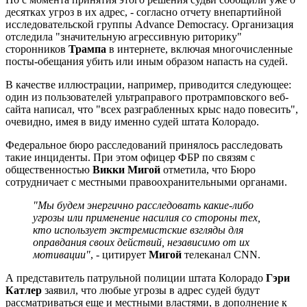
десятках угроз в их адрес, - согласно отчету внепартийной
исследовательской группы Advance Democracy. Организация
отследила "значительную агрессивную риторику"
сторонников
Трампа
в интернете, включая многочисленные
посты-обещания убить или иным образом напасть на судей.
В качестве иллюстрации, например, приводится следующее:
один из пользователей ультраправого протрамповского веб-
сайта написал, что "всех разграбленных крыс надо повесить",
очевидно, имея в виду именно судей штата Колорадо.
Федеральное бюро расследований принялось расследовать
такие инциденты. При этом офицер ФБР по связям с
общественностью
Викки Мигой
отметила, что Бюро
сотрудничает с местными правоохранительными органами.
"Мы будем энергично расследовать какие-либо
угрозы или применение насилия со стороны тех,
кто использует экстремистские взгляды для
оправдания своих действий, независимо от их
мотивации"
, - цитирует
Мигой
телеканал CNN.
А представитель патрульной полиции штата Колорадо
Гэри
Катлер
заявил, что любые угрозы в адрес судей будут
рассматриваться еще и местными властями, в дополнение к