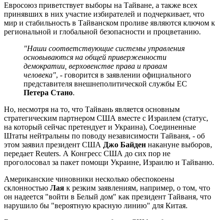
Евросоюз приветствует выборы на Тайване, а также всех
принявших в них участие избирателей и подчеркивает, что
мир и стабильность в Тайванском проливе являются ключом к
региональной и глобальной безопасности и процветанию.
"Наши соответствующие системы управления
основываются на общей приверженности
демократии, верховенстве права и правам
человека"
, - говорится в заявлении официального
представителя внешнеполитической службы ЕС
Петера Стано
.
Но, несмотря на то, что Тайвань является основным
стратегическим партнером США вместе с Израилем (статус,
на который сейчас претендует и Украина), Соединенные
Штаты нейтральны по поводу независимости Тайваня, - об
этом заявил президент США
Джо Байден
накануне выборов,
передает Reuters. А Конгресс США до сих пор не
проголосовал за пакет помощи Украине, Израилю и Тайваню.
Американские чиновники несколько обеспокоены
склонностью
Лая
к резким заявлениям, например, о том, что
он надеется "войти в Белый дом" как президент Тайваня, что
нарушило бы "вероятную красную линию" для Китая.