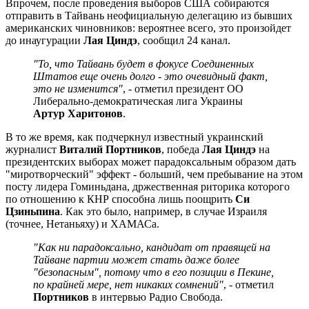
Впрочем, после проведения выборов США собираются
отправить в Тайвань неофициальную делегацию из бывших
американских чиновников: вероятнее всего, это произойдет
до инаугурации
Лая Циндэ
, сообщил 24 канал.
"То, что Тайвань будет в фокусе Соединенных
Штатов еще очень долго - это очевидный факт,
это не изменится"
, - отметил президент ОО
Либерально-демократическая лига Украины
Артур Харитонов
.
В то же время, как подчеркнул известный украинский
журналист
Виталий Портников
, победа
Лая Циндэ
на
президентских выборах может парадоксальным образом дать
"миротворческий" эффект - больший, чем пребывание на этом
посту лидера Гоминьдана, држественная риторика которого
по отношению к КНР способна лишь поощрить
Си
Цзиньпина
. Как это было, например, в случае Израиля
(точнее, Нетаньяху) и ХАМАСа.
"Как ни парадоксально, кандидат от правящей на
Тайване партии может стать даже более
"безопасным", потому что в его позиции в Пекине,
по крайней мере, нет никаких сомнений"
, - отметил
Портников
в интервью Радио Свобода.