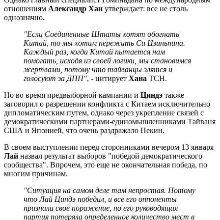
отношениям
Александр Хан
утверждает: все не столь
однозначно.
"Если Соединенные Штаты хотят обогнать
Китай, то мы хотим пережить Си Цзиньпина.
Каждый раз, когда Китай пытается нам
помогать, исходя из своей логики, мы становимся
жертвами, потому что тайванцы злятся и
голосуют за ДПП"
, - цитирует
Хана
ТСН.
Но во время предвыборной кампании и
Циндэ
также
заговорил о разрешении конфликта с Китаем исключительно
дипломатическим путем, однако через укрепление связей с
демократическими партнерами-единомышленниками Тайваня
США и Японией, что очень раздражало Пекин.
В своем выступлении перед сторонниками вечером 13 января
Лай
назвал результат выборов "победой демократического
сообщества". Впрочем, это еще не окончательная победа, по
многим причинам.
"Ситуация на самом деле там непростая. Потому
что Лай Циндэ победил, и все его оппоненты
признали свое поражение, но его руководящая
партия потеряла определенное количество мест в