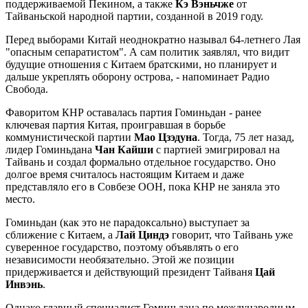
поддерживаемой Пекином, а также
Кэ Вэньчже
от
Тайваньской народной партии, созданной в 2019 году.
Перед выборами Китай неоднократно называл 64-летнего Лая
"опасным сепаратистом". А сам политик заявлял, что видит
будущие отношения с Китаем братскими, но планирует и
дальше укреплять оборону острова, - напоминает Радио
Свобода.
Фаворитом КНР оставалась партия Гоминьдан - ранее
ключевая партия Китая, проигравшая в борьбе
коммунистической партии
Мао Цзэдуна
. Тогда, 75 лет назад,
лидер Гоминьдана
Чан Кайши
с партией эмигрировал на
Тайвань и создал формально отдельное государство. Оно
долгое время считалось настоящим Китаем и даже
представляло его в Совбезе ООН, пока КНР не заняла это
место.
Гоминьдан (как это не парадоксально) выступает за
сближение с Китаем, а
Лай Циндэ
говорит, что Тайвань уже
суверенное государство, поэтому объявлять о его
независимости необязательно. Этой же позиции
придерживается и действующий президент Тайваня
Цай
Инвэнь
.
Однако главный специалист Гоминьдана по международным