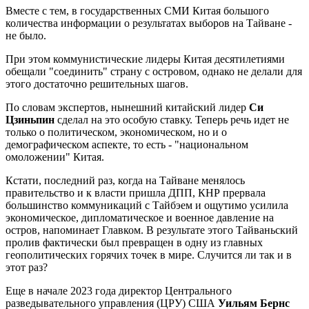
Вместе с тем, в государственных СМИ Китая большого
количества информации о результатах выборов на Тайване -
не было.
При этом коммунистические лидеры Китая десятилетиями
обещали "соединить" страну с островом, однако не делали для
этого достаточно решительных шагов.
По словам экспертов, нынешний китайский лидер
Си
Цзиньпин
сделал на это особую ставку. Теперь речь идет не
только о политическом, экономическом, но и о
демографическом аспекте, то есть - "национальном
омоложении" Китая.
Кстати, последний раз, когда на Тайване менялось
правительство и к власти пришла ДПП, КНР прервала
большинство коммуникаций с Тайбэем и ощутимо усилила
экономическое, дипломатическое и военное давление на
остров, напоминает Главком. В результате этого Тайваньский
пролив фактически был превращен в одну из главных
геополитических горячих точек в мире. Случится ли так и в
этот раз?
Еще в начале 2023 года директор Центрального
разведывательного управления (ЦРУ) США
Уильям Бернс