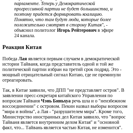
парламенте. Теперь у Демократической
прогрессивной партии не будет большинства, и
поэтому придется формировать коалицию.
Понятно, что там будут люди, которые более
положительно смотрят в сторону Китая"
, -
объяснил политолог
Игорь Рейтерович
в эфире
24 канала.
Реакция Китая
Победа
Лая
является первым случаем в демократической
истории Тайваня, когда представитель одной и той же
политической партии избран на третий срок подряд. Это -
мощный отрицательный сигнал Китаю, где не преминули
отреагировать.
Так, в Китае заявили, что ДПП "не представляет остров". В
заявлении пресс-секретаря китайского Управления по
вопросам Тайваня
Чэнь Биньхуа
речь шла и о "неизбежном
воссоединении" с островом. Пекин назвал выборы вопросом
"мира и войны", а Лая - "разрушителем мира". Кроме того,
Министерство иностранных дел Китая заявило, что "вопрос
Тайваня является внутренним делом Китая" и "основной
факт, что... Тайвань является частью Китая, не изменится".