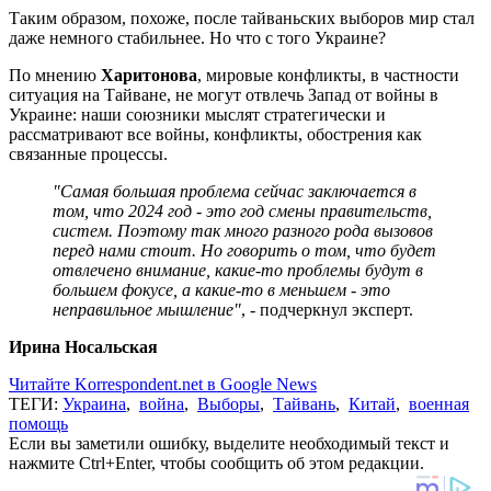
Таким образом, похоже, после тайваньских выборов мир стал
даже немного стабильнее. Но что с того Украине?
По мнению
Харитонова
, мировые конфликты, в частности
ситуация на Тайване, не могут отвлечь Запад от войны в
Украине: наши союзники мыслят стратегически и
рассматривают все войны, конфликты, обострения как
связанные процессы.
"Самая большая проблема сейчас заключается в
том, что 2024 год - это год смены правительств,
систем. Поэтому так много разного рода вызовов
перед нами стоит. Но говорить о том, что будет
отвлечено внимание, какие-то проблемы будут в
большем фокусе, а какие-то в меньшем - это
неправильное мышление"
, - подчеркнул эксперт.
Ирина Носальская
Читайте Korrespondent.net в Google News
ТЕГИ:
Украина
,
война
,
Выборы
,
Тайвань
,
Китай
,
военная
помощь
Если вы заметили ошибку, выделите необходимый текст и
нажмите Ctrl+Enter, чтобы сообщить об этом редакции.