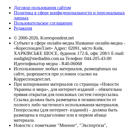
Договор пользования сайтом
Политика в сфере конфиденциальности и персональных
данных
Пользовательское соглашение
Редакция
© 2000-2026, Korrespondent.net
Субъект в сфере онлайн-медиа Название онлайн-медиа -
«КореспонденТ.net» Адрес: 02091, місто Київ,
ХАРКІВСЬКЕ ШОСЕ, будинок 172-Б, офіс 208/1 E-mail:
sunlight@mediadim.com.ua
Телефон: 044-205-43-00
Идентификатор медиа - R40-06068
Использование любых материалов, размещённых на
сайте, разрешается при условии ссылки на
Корреспондент.net.
При копировании материалов со страницы «Новости
Украины и мира», для интернет-изданий – обязательна
прямая открытая для поисковых систем гиперссылка.
Ссылка должна быть размещена в независимости от
полного либо частичного использования материалов.
Гиперссылка (для интернет- изданий) – должна быть
размещена в подзаголовке или в первом абзаце
материала.
Новости с пометками "Мнение", "Экспертиза",