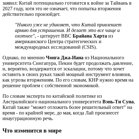
заявил: Китай потенциально готовится к войне за Тайвань в
2027 году, хотя это не означает, что попытка вторжения
действительно произойдет.
"Никого уже не удивляет, что Китай привлекает
армию для устрашения. И делает это все чаще и
охотнее"
, - цитирует ВВС
Брайана Харта
из
американского Центра стратегических и
международных исследований (CSIS).
Однако, по мнению
Чонга Джа-Иана
из Национального
университета Сингапура, Пекин будет продолжать давление,
и, вероятно, воздержится от эскалации, потому что хочет
оставить в своих руках такой мощный инструмент влияния,
как угрозы вторжениям. По его словам, КНР нужно время на
решение проблем с собственной экономикой.
По словам эксперта по китайской политике из
Австралийского национального университета
Вэнь-Ти Суна
,
Китай также "может отложить более решительный ответ" на
время - по крайней мере, до мая, когда Лай произнесет
инаугурационную речь.
Что изменится в мире