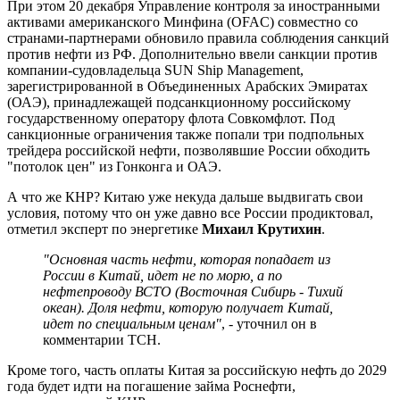
При этом 20 декабря Управление контроля за иностранными
активами американского Минфина (OFAC) совместно со
странами-партнерами обновило правила соблюдения санкций
против нефти из РФ. Дополнительно ввели санкции против
компании-судовладельца SUN Ship Management,
зарегистрированной в Объединенных Арабских Эмиратах
(ОАЭ), принадлежащей подсанкционному российскому
государственному оператору флота Совкомфлот. Под
санкционные ограничения также попали три подпольных
трейдера российской нефти, позволявшие России обходить
"потолок цен" из Гонконга и ОАЭ.
А что же КНР? Китаю уже некуда дальше выдвигать свои
условия, потому что он уже давно все России продиктовал,
отметил эксперт по энергетике
Михаил Крутихин
.
"Основная часть нефти, которая попадает из
России в Китай, идет не по морю, а по
нефтепроводу ВСТО (Восточная Сибирь - Тихий
океан). Доля нефти, которую получает Китай,
идет по специальным ценам"
, - уточнил он в
комментарии ТСН.
Кроме того, часть оплаты Китая за российскую нефть до 2029
года будет идти на погашение займа Роснефти,