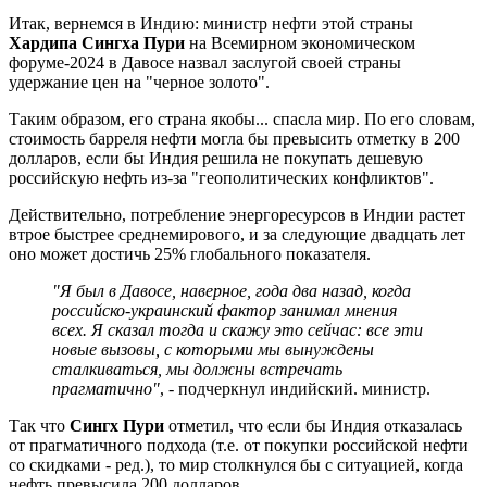
Итак, вернемся в Индию: министр нефти этой страны
Хардипа Сингха Пури
на Всемирном экономическом
форуме-2024 в Давосе назвал заслугой своей страны
удержание цен на "черное золото".
Таким образом, его страна якобы... спасла мир. По его словам,
стоимость барреля нефти могла бы превысить отметку в 200
долларов, если бы Индия решила не покупать дешевую
российскую нефть из-за "геополитических конфликтов".
Действительно, потребление энергоресурсов в Индии растет
втрое быстрее среднемирового, и за следующие двадцать лет
оно может достичь 25% глобального показателя.
"Я был в Давосе, наверное, года два назад, когда
российско-украинский фактор занимал мнения
всех. Я сказал тогда и скажу это сейчас: все эти
новые вызовы, с которыми мы вынуждены
сталкиваться, мы должны встречать
прагматично"
, - подчеркнул индийский. министр.
Так что
Сингх Пури
отметил, что если бы Индия отказалась
от прагматичного подхода (т.е. от покупки российской нефти
со скидками - ред.), то мир столкнулся бы с ситуацией, когда
нефть превысила 200 долларов.