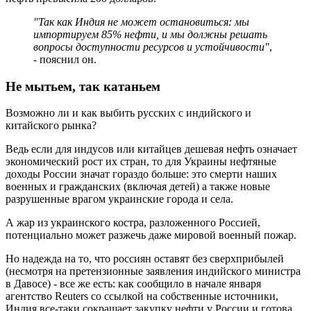
"Так как Индия не может остановиться: мы
импортируем 85% нефти, и мы должны решать
вопросы доступности ресурсов и устойчивости"
,
- пояснил он.
Не мытьем, так катаньем
Возможно ли и как выбить русских с индийского и
китайского рынка?
Ведь если для индусов или китайцев дешевая нефть означает
экономический рост их стран, то для Украины нефтяные
доходы России значат гораздо больше: это смерти наших
военных и гражданских (включая детей) а также новые
разрушенные врагом украинские города и села.
А жар из украинского костра, разложенного Россией,
потенциально может разжечь даже мировой военный пожар.
Но надежда на то, что россиян оставят без сверхприбылей
(несмотря на претензионные заявления индийского министра
в Давосе) - все же есть: как сообщило в начале января
агентство Reuters со ссылкой на собственные источники,
Индия все-таки сокращает закупку нефти у России и готова