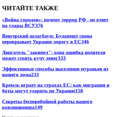
ЧИТАЙТЕ ТАКЖЕ
«Война городов»: почему террор РФ - не ответ
на удары ВСУ
376
Венгерский шлагбаум: Будапешт снова
перекрывает Украине дорогу в ЕС
346
Двигатель "закипел": одна ошибка водителя
может стоить кучу денег
333
Эффективные способы выселения муравьев из
вашего дома
233
Кремль играет на страхах ЕС: как миграция и
боты могут ударить по Украине
158
Секреты бесперебойной работы вашего
кондиционера
149