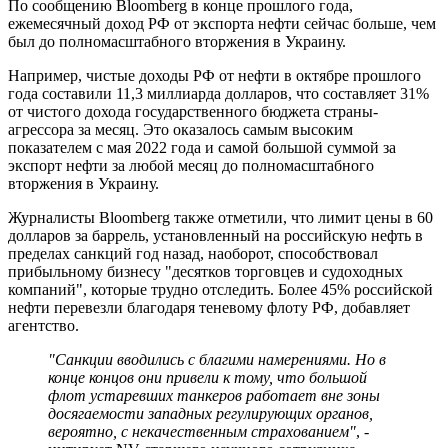
По сообщению Bloomberg в конце прошлого года,
ежемесячный доход РФ от экспорта нефти сейчас больше, чем
был до полномасштабного вторжения в Украину.
Например, чистые доходы РФ от нефти в октябре прошлого
года составили 11,3 миллиарда долларов, что составляет 31%
от чистого дохода государственного бюджета страны-
агрессора за месяц. Это оказалось самым высоким
показателем с мая 2022 года и самой большой суммой за
экспорт нефти за любой месяц до полномасштабного
вторжения в Украину.
Журналисты Bloomberg также отметили, что лимит цены в 60
долларов за баррель, установленный на российскую нефть в
пределах санкций год назад, наоборот, способствовал
прибыльному бизнесу "десятков торговцев и судоходных
компаний", которые трудно отследить. Более 45% российской
нефти перевезли благодаря теневому флоту РФ, добавляет
агентство.
"Санкции вводились с благими намерениями. Но в
конце концов они привели к тому, что большой
флот устаревших танкеров работает вне зоны
досягаемости западных регулирующих органов,
вероятно, с некачественным страхованием"
, -