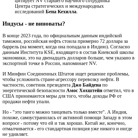
цитирует NV старшего научного сотрудника
Центра стратегических и международных
исследований
Бена Кехилла
.
Индусы - не виноваты?
В конце 2023 года, по официальным данным индийской
таможни, российская нефть стоила примерно 72 доллара за
баррель (на момент, когда она попадала в Индию). Согласно
данным Института KSE, входящего в состав Киевской школы
экономики, это на двенадцать долларов больше, чем указано в
экспортной точке в России, напоминает NV.
И Минфин Соединенных Штатов ищет решение проблемы,
чтобы усложнить стране-агрессору перевозку нефти. В
частности, советник президента
Джо Байдена
по
энергетической безопасности
Амос Хохштейн
отметил, что в
США принимаются меры для того, чтобы доходы РФ от
продажи нефти упали.
Но - "это танго можно танцевать только вместе". А Индия,
похоже, самоустранилась от активной помощи Западу в этом
вопросе - потому что ей и так хорошо. Китай же, конечно,
отмалчивается - его стандартная позиция уже никого и нигде
не удивляет.