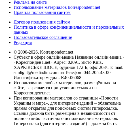
Реклама на сайте
Использование материалов korrespondent.net
Правила пользования сайтом
Договор пользования сайтом
Политика в сфере конфиденциальности и персональных
данных
Пользовательское соглашение
Редакция
© 2000-2026, Korrespondent.net
Субъект в сфере онлайн-медиа Название онлайн-медиа -
«КореспонденТ.net» Адрес: 02091, місто Київ,
ХАРКІВСЬКЕ ШОСЕ, будинок 172-Б, офіс 208/1 E-mail:
sunlight@mediadim.com.ua
Телефон: 044-205-43-00
Идентификатор медиа - R40-06068
Использование любых материалов, размещённых на
сайте, разрешается при условии ссылки на
Корреспондент.net.
При копировании материалов со страницы «Новости
Украины и мира», для интернет-изданий – обязательна
прямая открытая для поисковых систем гиперссылка.
Ссылка должна быть размещена в независимости от
полного либо частичного использования материалов.
Гиперссылка (для интернет- изданий) – должна быть