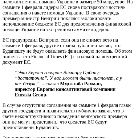
наложил вето на помощь Украине в размере 50 млрд евро. На
саммите 1 февраля лидеры ЕС снова постараются достичь
соглашения о пакете помощи Украине. В свою очередь
премьер-министр Венгрии поклялся заблокировать
использование бюджета ЕС для предоставления финансовой
помощи Украине на экстренном саммите лидеров.
ЕС предупредил Венгрию, если она не снимет вето на
саммите 1 февраля, другие страны публично заявят, что
Будапешту не будут оказывать финансовую помощь. Об этом
пишет газета Financial Times (FT) с ссылкой на внутренний
документ ЕС.
“Это Европа говорит Виктору Орбану:
“достаточно”. У вас может быть пистолет, а у
нас базука”,
– сказал
Муджтаба Рахман,
директор Европы консалтинговой компании
Eurasia Group.
В случае отсутствия соглашения на саммите 1 февраля главы
других государств и правительств публично заявят, что в
свете неконструктивного поведения венгерского премьера
они не могут представить, что средства ЕС будут
предоставлены Будапешту.
Это приведет к тому, что инвесторы будут менее