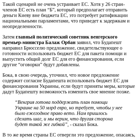
Такой сценарий не очень устраивает ЕС. Хотя у 26 стран-
членов ЕС есть план “Б”, который предполагает отправить
деньги Киеву вне бюджета ЕС, это потребует ратификации
национальными парламентами, что приведет к задержкам и
неопределенности.
Затем
главный политический советник венгерского
премьер-министра Балаж
Орбан
заявил, что Будапешт
направил Брюсселю предложение, свидетельствующее о
готовности использовать бюджет ЕС для пакета помощи и
выпустить общий долг ЕС для его финансирования, если
другие “оговорки” будут добавлены.
Бока, в свою очередь, уточнил, что новое предложение
содержит согласие Будапешта использовать бюджет ЕС для
финансирования Украины, если будут приняты меры, которые
дадут Будапешту возможность изменить свое мнение позже.
“Венгрия готова поддержать план помощи
Украине на 50 млрд евро, но требует, чтобы у нее
было ежегодное право вето. Нам пришлось
сделать шаг, и мы верим, что другая сторона
будет такой же гибкой”,
- сказал Бока.
В то же время страны ЕС отвергли это предложение, опасаясь,