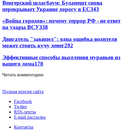
Венгерский шлагбаум: Будапешт снова
перекрывает Украине дорогу в ЕС
343
«Война городов»: почему террор РФ - не ответ
на удары ВСУ
338
Двигатель "закипел": одна ошибка водителя
может стоить кучу денег
292
Эффективные способы выселения муравьев из
вашего дома
178
Читать комментарии
Полная версия сайта
Facebook
Twitter
RSS-ленты
E-mail рассылка
Контакты