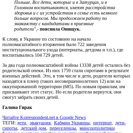
Польше. Все дети, которые и в Затурцах, и в
Головном воспитываются, имеют расстройства
здоровья и с их устройством в семье есть немного
больше вопросов. Мы продолжаем работу по
знакомству с кандидатами в приемные
родители",
- пояснила Онищук.
К слову, в Украине по состоянию на начало
полномасштабного вторжения было 722 заведения
институционального ухода (интернаты, детдома и т.п.), где
воспитывались 104 729 детей.
За два года полномасштабной войны 13338 детей остались без
родительской опеки. Из них 1759 стали сиротами в результате
военных действий. Это, в том числе и дети, родители которых
находятся в плену (таких несовершеннолетних 12) или на
оккупированной территории (685). По новым правилам, им
присваивают этот статус. Но если родители вернутся, они
смогут забрать своих детей.
Галина Гирак
Читайте Korrespondent.net в Google News
ТЕГИ:
дети
,
эвакуация
,
Кабмин Украины
,
интернат
,
дети-
сироты
,
детский дом
,
переселенцы
,
минсоцполитики