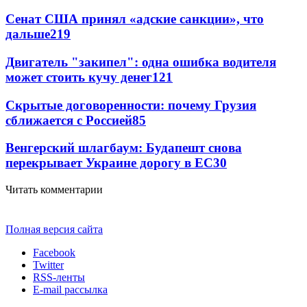
Сенат США принял «адские санкции», что
дальше
219
Двигатель "закипел": одна ошибка водителя
может стоить кучу денег
121
Скрытые договоренности: почему Грузия
сближается с Россией
85
Венгерский шлагбаум: Будапешт снова
перекрывает Украине дорогу в ЕС
30
Читать комментарии
Полная версия сайта
Facebook
Twitter
RSS-ленты
E-mail рассылка