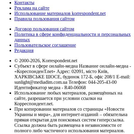
Контакты
Реклама на сайте
Использование материалов korrespondent.net
Правила пользования сайтом
Договор пользования сайтом
Политика в сфере конфиденциальности и персональных
данных
Пользовательское соглашение
Редакция
© 2000-2026, Korrespondent.net
Субъект в сфере онлайн-медиа Название онлайн-медиа -
«КореспонденТ.net» Адрес: 02091, місто Київ,
ХАРКІВСЬКЕ ШОСЕ, будинок 172-Б, офіс 208/1 E-mail:
sunlight@mediadim.com.ua
Телефон: 044-205-43-00
Идентификатор медиа - R40-06068
Использование любых материалов, размещённых на
сайте, разрешается при условии ссылки на
Корреспондент.net.
При копировании материалов со страницы «Новости
Украины и мира», для интернет-изданий – обязательна
прямая открытая для поисковых систем гиперссылка.
Ссылка должна быть размещена в независимости от
полного либо частичного использования материалов.