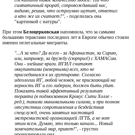
симпатичный прораб, сопровождавший нас,
видимо, решив, что остроумно шутит, ответил:
а кто же их считает?"
, - поделилась она
"картинкой с натуры".
При этом
Белоцерковская
напомнила, что за самыми
большими терактами последних лет в Европе обычно стояли
именно нелегальные мигранты.
"...А за что? Да всего - за Афганистан, за Сирию,
или, например, за дружбу (сюрприз!) с ХАМАСом.
Они - злейшие враги. ИГИЛ считают
оккупантами (неверными) всех, кто не
присоединился к их группировке. Согласно
идеологии ИГ, любой человек, не присягающий на
верность ИГ и его лидерам, должен быть убит.
Показать такой эффективный результат
теракта (в подмосковном Крокус Сити Холле -
ред.), такими минимальными силами, и при полном
отсутствии сопротивления и бездействия
спецслужб, очень занятых настоящей
экстремистской организацией ЛГТБ, а не вот
этим всем. Думаю, это только начало... Новый
замечательный мир, привет!"
, - грустно
иронизировала она.