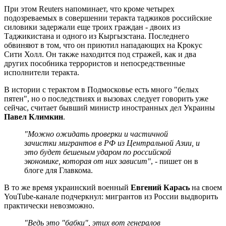
При этом Reuters напоминает, что кроме четырех
подозреваемых в совершении теракта таджиков российские
силовики задержали еще троих граждан - двоих из
Таджикистана и одного из Кыргызстана. Последнего
обвиняют в том, что он приютил нападающих на Крокус
Сити Холл. Он также находится под стражей, как и два
других пособника террористов и непосредственные
исполнители теракта.
В истории с терактом в Подмосковье есть много "белых
пятен", но о последствиях и вызовах следует говорить уже
сейчас, считает бывший министр иностранных дел Украины
Павел Климкин
.
"Можно ожидать проверки и частичной
зачистки мигрантов в РФ из Центральной Азии, и
это будет бешеным ударом по российской
экономике, которая от них зависит"
, - пишет он в
блоге для Главкома.
В то же время украинский военный
Евгений Карась
на своем
YouTube-канале подчеркнул: мигрантов из России выдворить
практически невозможно.
"Ведь это "бабки", этих вот генералов