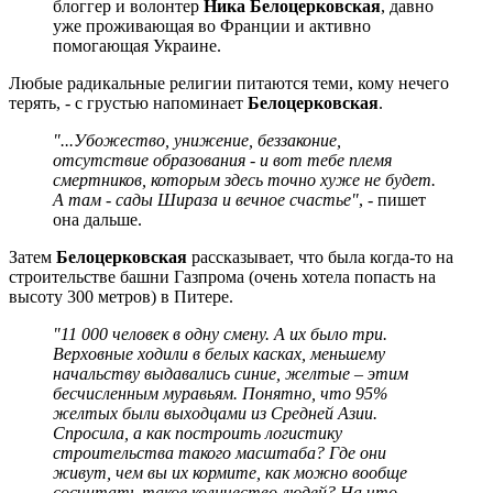
блоггер и волонтер
Ника Белоцерковская
, давно
уже проживающая во Франции и активно
помогающая Украине.
Любые радикальные религии питаются теми, кому нечего
терять, - с грустью напоминает
Белоцерковская
.
"...Убожество, унижение, беззаконие,
отсутствие образования - и вот тебе племя
смертников, которым здесь точно хуже не будет.
А там - сады Шираза и вечное счастье"
, - пишет
она дальше.
Затем
Белоцерковская
рассказывает, что была когда-то на
строительстве башни Газпрома (очень хотела попасть на
высоту 300 метров) в Питере.
"11 000 человек в одну смену. А их было три.
Верховные ходили в белых касках, меньшему
начальству выдавались синие, желтые – этим
бесчисленным муравьям. Понятно, что 95%
желтых были выходцами из Средней Азии.
Спросила, а как построить логистику
строительства такого масштаба? Где они
живут, чем вы их кормите, как можно вообще
сосчитать такое количество людей? На что