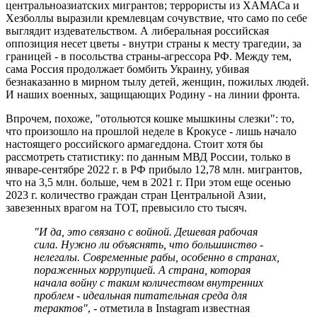
центральноазиатских мигрантов; террористы из ХАМАСа и
Хезболлы выразили кремлевцам сочувствие, что само по себе
выглядит издевательством. А либеральная российская
оппозиция несет цветы - внутри страны к месту трагедии, за
границей - в посольства страны-агрессора РФ. Между тем,
сама Россия продолжает бомбить Украину, убивая
безнаказанно в мирном тылу детей, женщин, пожилых людей.
И наших военных, защищающих Родину - на линии фронта.
Впрочем, похоже, "отольются кошке мышкины слезки": то,
что произошло на прошлой неделе в Крокусе - лишь начало
настоящего российского армагеддона. Стоит хотя бы
рассмотреть статистику: по данным МВД России, только в
январе-сентябре 2022 г. в РФ прибыло 12,78 млн. мигрантов,
что на 3,5 млн. больше, чем в 2021 г. При этом еще осенью
2023 г. количество граждан стран Центральной Азии,
завезенных врагом на ТОТ, превысило сто тысяч.
"И да, это связано с войной. Дешевая рабочая
сила. Нужно ли объяснять, что большинство -
нелегалы. Современные рабы, особенно в странах,
пораженных коррупцией. А страна, которая
начала войну с таким количеством внутренних
проблем - идеальная питательная среда для
терактов"
, - отметила в Instagram известная