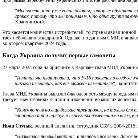
программа переобучения украинских пилотов рассчитана на два
"Мы видели, что уже есть пилоты, которые обучаются н
сроках, потому что мы понимаем, что одна группа законч
Храпчинский.
Что касается количества истребителей, то страны авиационной 
трех небольших эскадрилий. Однако, по данным СМИ, в январе 
во втором квартале 2024 года.
Когда Украина получит первые самолеты
27 марта 2024 года на брифинге в Варшаве глава МИД Украин
"Изначально планировали, что F-16 появятся в воздухе У
никогда не знаешь, как все может измениться",
- констат
Глава МИД Украины выразил благодарность международным пар
требует значительных усилий и изменений во многих аспектах,
"Конечно нужно еще больше тренировок, не только для п
западного типа требует серьезных изменений во всем, в 
Иван Ступак
, военный аналитик, сотрудник СБУ в 2004-2015 г
"Назывался первый квартал, а теперь уже лето. Даже не