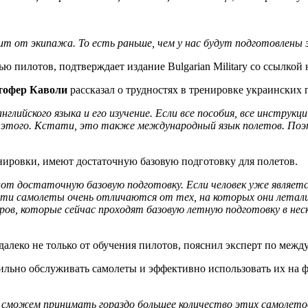
исит от экипажа. То есть раньше, чем у нас будут подготовлены
ью пилотов, подтверждает издание Bulgarian Military со ссылкой
тофер Каволи
рассказал о трудностях в тренировке украинских 
лийского языка и его изучение. Если все пособия, все инструкци
я этого. Кстати, это также международный язык полетов. Поэ
енировки, имеют достаточную базовую подготовку для полетов.
лот достаточную базовую подготовку. Если человек уже являет
ти самолеты очень отличаются от тех, на которых они летали 
ров, которые сейчас проходят базовую летную подготовку в неск
далеко не только от обучения пилотов, пояснил эксперт по меж
ильно обслуживать самолеты и эффективно использовать их на ф
 сможем принимать гораздо большее количество этих самолето