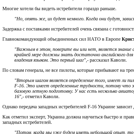
Многие хотели бы видеть истребители гораздо раньше.
"Но, опять же, их будет немного. Когда они будут, зав
Задержка с поставками истребителей очень связана с готовност
Главнокомандующий объединенных сил НАТО в Европе
Крис
"Важным в этом, поверите вы или нет, является знание анг
крайней мере должны знать достаточно английского дл
владения языком. Это первый шаг",
- рассказал Каволи.
По словам генерала, не все пилоты, которые прибывают на тр
"Вторым шагом является определение того, имеет ли пи
F-16. Это имеет определенные трудности, потому что э
базовую летную подготовку. У нас есть несколько авиато
16",
- отметил Каволи.
Однако передача западных истребителей F-16 Украине зависит 
Как отметил эксперт, Украина должна научиться быстро и прав
западных истребителей.
"Потом, когда мы уже будем иметь небольшой опыт, то