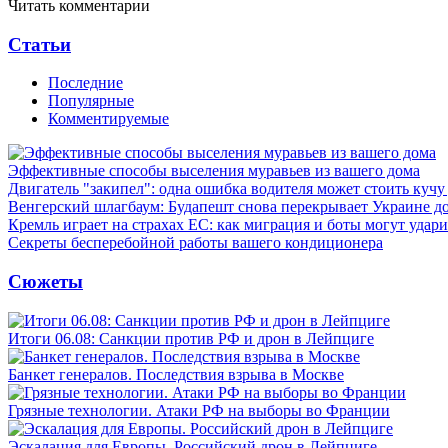
Читать комментарии
Статьи
Последние
Популярные
Комментируемые
Эффективные способы выселения муравьев из вашего дома
Двигатель "закипел": одна ошибка водителя может стоить кучу
Венгерский шлагбаум: Будапешт снова перекрывает Украине д
Кремль играет на страхах ЕС: как миграция и боты могут удар
Секреты бесперебойной работы вашего кондиционера
Сюжеты
Итоги 06.08: Санкции против РФ и дрон в Лейпциге
Банкет генералов. Последствия взрыва в Москве
Грязные технологии. Атаки РФ на выборы во Франции
Эскалация для Европы. Российский дрон в Лейпциге