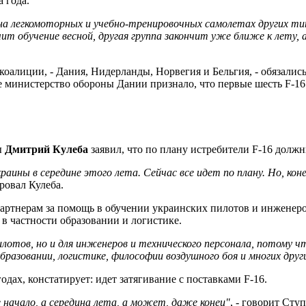
 года.
а легкомоторных и учебно-тренировочных самолетах других тип
ит обучение весной, другая группа закончит уже ближе к лету, а
коалиции, - Дания, Нидерланды, Норвегия и Бельгия, - обязались
министерство обороны Дании признало, что первые шесть F-16 п
ы
Дмитрий Кулеба
заявил, что по плану истребители F-16 должн
краины в середине этого лета. Сейчас все идет по плану. Но, ко
ировал Кулеба.
тнерам за помощь в обучении украинских пилотов и инженеров.
 в частности образовании и логистике.
илотов, но и для инженеров и технического персонала, потому 
образовании, логистике, философии воздушного боя и многих друг
одах, констатирует: идет затягивание с поставками F-16.
 начало, а середина лета, а может, даже конец"
, - говорит Ст