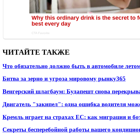
ЧИТАЙТЕ ТАКЖЕ
Что обязательно должно быть в автомобиле летом
Битва за зерно и угроза мировому рынку
365
Венгерский шлагбаум: Будапешт снова перекрыва
Двигатель "закипел": одна ошибка водителя може
Кремль играет на страхах ЕС: как миграция и бо
Секреты бесперебойной работы вашего кондицио