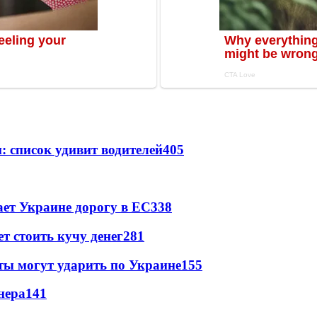
: список удивит водителей
405
ет Украине дорогу в ЕС
338
т стоить кучу денег
281
ты могут ударить по Украине
155
нера
141