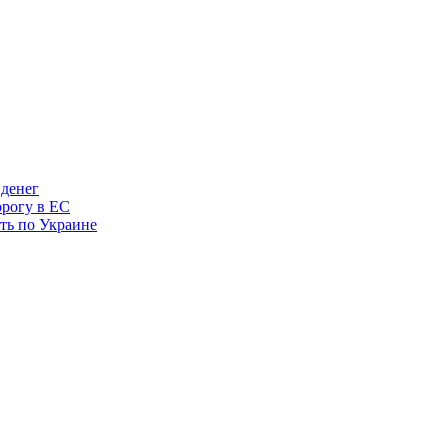
 денег
орогу в ЕС
ить по Украине