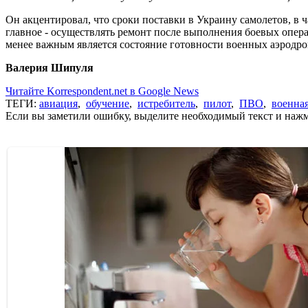
Он акцентировал, что сроки поставки в Украину самолетов, в ч
главное - осуществлять ремонт после выполнения боевых опер
менее важным является состояние готовности военных аэродромо
Валерия Шипуля
Читайте Korrespondent.net в Google News
ТЕГИ:
авиация
,
обучение
,
истребитель
,
пилот
,
ПВО
,
военна
Если вы заметили ошибку, выделите необходимый текст и нажми