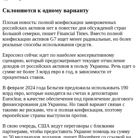
Склоняются к одному варианту
Плохая новость: полной конфискации замороженных
российских активов нет в повестке дня обсуждений стран
Большой семерки, пишет Financial Times. Вместо полной
конфискации активов G7 ищет менее радикальные, но более
реальные способы использования средств.
Евросоюз сейчас идет по наиболее консервативному
сценарию, который предусматривает текущее отчисление
доходов от российских активов в пользу Украины. Речь идет о
сумме не более 3 млрд евро в год, в зависимости от
процентных ставок.
В феврале 2024 года Бельгия предложила использовать 190
млрд евро, которые находятся на счетах в депозитарии
Euroclear, в качестве обеспечения под привлечение долгового
финансирования для Украины. Но такой вариант связан с
такими же рисками, что и полная конфискация, поэтому
европейские страны выступили против.
В свою очередь, США ведут переговоры с близкими
партнерами, чтобы предоставить Украине помощь на сумму
до 50 миллиардов долларов, пишет Bloomberg со ссылкой на