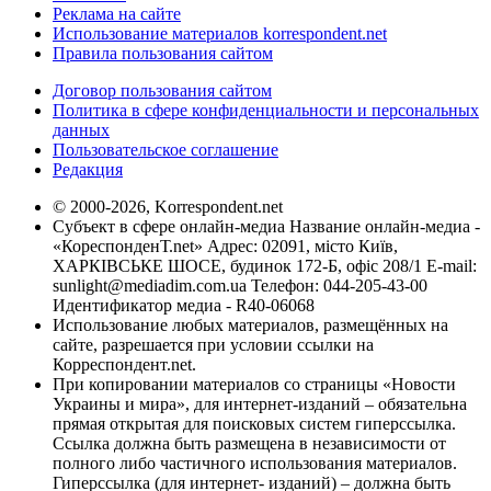
Реклама на сайте
Использование материалов korrespondent.net
Правила пользования сайтом
Договор пользования сайтом
Политика в сфере конфиденциальности и персональных
данных
Пользовательское соглашение
Редакция
© 2000-2026, Korrespondent.net
Субъект в сфере онлайн-медиа Название онлайн-медиа -
«КореспонденТ.net» Адрес: 02091, місто Київ,
ХАРКІВСЬКЕ ШОСЕ, будинок 172-Б, офіс 208/1 E-mail:
sunlight@mediadim.com.ua
Телефон: 044-205-43-00
Идентификатор медиа - R40-06068
Использование любых материалов, размещённых на
сайте, разрешается при условии ссылки на
Корреспондент.net.
При копировании материалов со страницы «Новости
Украины и мира», для интернет-изданий – обязательна
прямая открытая для поисковых систем гиперссылка.
Ссылка должна быть размещена в независимости от
полного либо частичного использования материалов.
Гиперссылка (для интернет- изданий) – должна быть