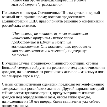
потом они будут имплементировать у себя в
каждой стране",
- рассказал он.
По словам министра, Соединенные Штаты сделали первый
важный шаг, приняв норму, которая предоставляет
администрации США право принять решение о конфискации
российских активов.
"Полностью, не полностью, тело активов или
начисленные проценты - такое право
предоставлено и Штаты могут им
воспользоваться. Они показали, что юридически
это вполне возможно и законно",
- подчеркнул
Малюська.
В худшем случае, предположил министр юстиции, страны
Большой семерки сойдутся на решении о текущем отчислении
доходов, начисленных от российских активов - максимум пять
миллиардов евро в год.
Самый оптимистичный сценарий предполагает конфискацию
замороженных российских активов. Другой вариант, который
сейчас рассматривают страны, предусматривает изъятие
доходов под определенный заем, чтобы такие доходы,
начисленные на 10 лет вперед, были выплачены уже сейчас
одним траншем.