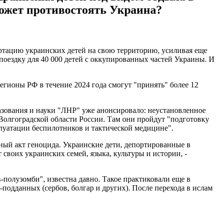
может противостоять Украина?
ртацию украинских детей на свою территорию, усиливая еще
поездку для 40 000 детей с оккупированных частей Украины. И
регионы РФ в течение 2024 года смогут "принять" более 12
азования и науки "ЛНР" уже анонсировало: неустановленное
Волгоградской области России. Там они пройдут "подготовку
плуатации беспилотников и тактической медицине".
ный акт геноцида. Украинские дети, депортированные в
своих украинских семей, языка, культуры и истории, -
-полузомби", известна давно. Такое практиковали еще в
подданных (сербов, болгар и других). После перехода в ислам