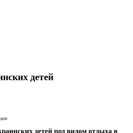
инских детей
ации
раинских детей под видом отдыха в