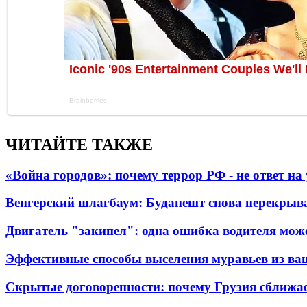
ЧИТАЙТЕ ТАКЖЕ
«Война городов»: почему террор РФ - не ответ н
Венгерский шлагбаум: Будапешт снова перекрыва
Двигатель "закипел": одна ошибка водителя може
Эффективные способы выселения муравьев из ва
Скрытые договоренности: почему Грузия сближае