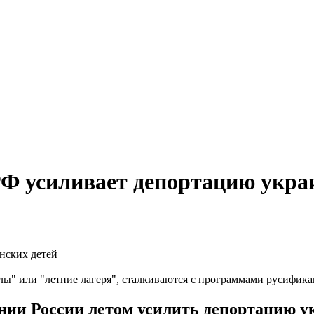
Ф усиливает депортацию укра
лы" или "летние лагеря", сталкиваются с программами русифик
ии России летом усилить депортацию ук