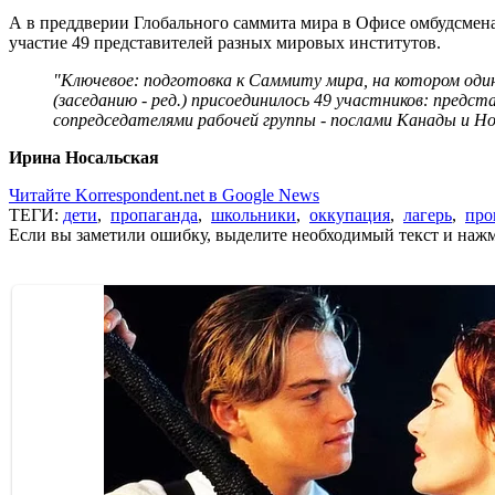
А в преддверии Глобального саммита мира в Офисе омбудсмена
участие 49 представителей разных мировых институтов.
"Ключевое: подготовка к Саммиту мира, на котором один
(заседанию - ред.) присоединилось 49 участников: пред
сопредседателями рабочей группы - послами Канады и Но
Ирина Носальская
Читайте Korrespondent.net в Google News
ТЕГИ:
дети
,
пропаганда
,
школьники
,
оккупация
,
лагерь
,
про
Если вы заметили ошибку, выделите необходимый текст и нажми