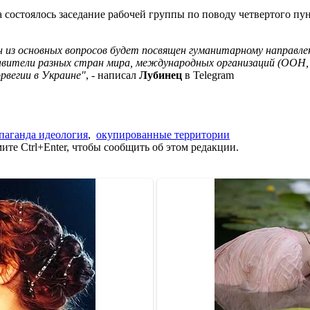
 состоялось заседание рабочей группы по поводу четвертого п
 из основных вопросов будет посвящен гуманитарному направле
ставители разных стран мира, международных организаций (ООН,
рвегии в Украине"
, - написал
Лубинец
в Telegram
паганда идеология
,
окупированные территории
те Ctrl+Enter, чтобы сообщить об этом редакции.