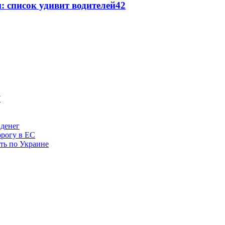
: список удивит водителей
42
 денег
орогу в ЕС
ить по Украине