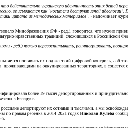
, что действительно украинскую идентичность этих детей пер
Россию, описываются как "носители деструктивной идеологии". 
ь-таки цитата из методических материалов"
, - напоминает жур
твовало Минобразования (РФ - ред.), говорится, что нужно при
льтурно-нравственных традиций, сложившихся в Российской Фед
циями - ред.) нужно перевоспитывать, реинтегрировать, поощря
 пытается поставить их под жесткий цифровой контроль, - об это
и, проживающими на оккупированных территориях, в соцсетях сл
рифицировала более 19 тысяч депортированных и принудительн
везены в Беларусь.
россияне депортируют их сотнями и тысячами, а мы освобождае
ы по правам ребенка в 2014-2021 годах
Николай Кулеба
сообщи
ей.