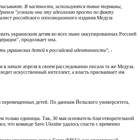
еписывают. В частности, используются такие термины,
Причем "усвоили они эту идеологию просто по факту
налист российского оппозиционного издания Медуза
вивать украинским детям во всех ныне оккупированных Россией
ерации", продолжает она.
ть украинских детей к российской идентичности"
, -
м в начале апреля в своем расследовании писала та же Медуза.
едит искусственный интеллект, а власть присваивает им
о перемещенных детей. По данным Йельского университета,
м только единицы. Так, 30 мая основатель благотворительной
л, что команде Save Ukraine удалось спасти с временно