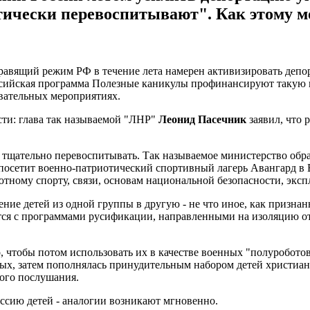
иотически перевоспитывают". Как этому 
равящий режим РФ в течение лета намерен активизировать депо
сийская программа Полезные каникулы профинансируют такую ​​
овательных мероприятиях.
сти: глава так называемой "ЛНР"
Леонид Пасечник
заявил, что 
 тщательно перевоспитывать. Так называемое министерство обр
посетит военно-патриотический спортивный лагерь Авангард в 
ютному спорту, связи, основам национальной безопасности, экс
ние детей из одной группы в другую - не что иное, как признан
тся с программами русификации, направленными на изоляцию от 
 чтобы потом использовать их в качестве военных "полуроботов
ых, затем пополнялась принудительным набором детей христиан-
пого послушания.
ссию детей - аналогии возникают мгновенно.