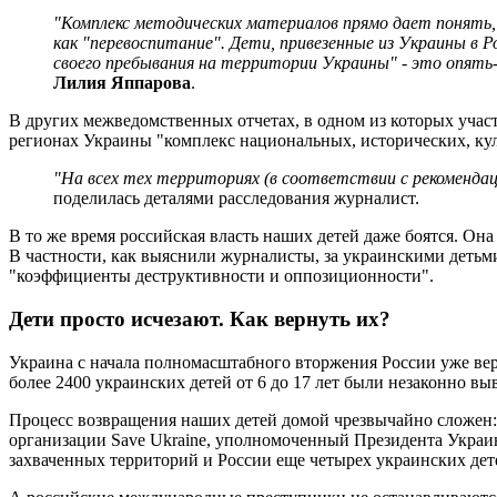
"Комплекс методических материалов прямо дает понять
как "перевоспитание". Дети, привезенные из Украины в 
своего пребывания на территории Украины" - это опят
Лилия Яппарова
.
В других межведомственных отчетах, в одном из которых учас
регионах Украины "комплекс национальных, исторических, ку
"На всех тех территориях (в соответствии с рекоменда
поделилась деталями расследования журналист.
В то же время российская власть наших детей даже боятся. Она
В частности, как выяснили журналисты, за украинскими детьм
"коэффициенты деструктивности и оппозиционности".
Дети просто исчезают. Как вернуть их?
Украина с начала полномасштабного вторжения России уже ве
более 2400 украинских детей от 6 до 17 лет были незаконно вы
Процесс возвращения наших детей домой чрезвычайно сложен: 
организации Save Ukraine, уполномоченный Президента Украин
захваченных территорий и России еще четырех украинских дет