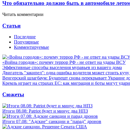
Что обязательно должно быть в автомобиле летом
Читать комментарии
Статьи
Последние
Популярные
Комментируемые
«Война городов»: почему террор РФ - не ответ на удары ВСУ
Эффективные способы выселения муравьев из вашего дома
Двигатель "закипел": одна ошибка водителя может стоить кучу
Венгерский шлагбаум: Будапешт снова перекрывает Украине д
Кремль играет на страхах ЕС: как миграция и боты могут удар
Сюжеты
Итоги 08.08: Patriot будет и минус два НПЗ
Итоги 07.08: "Адские" санкции и "парад" дронов