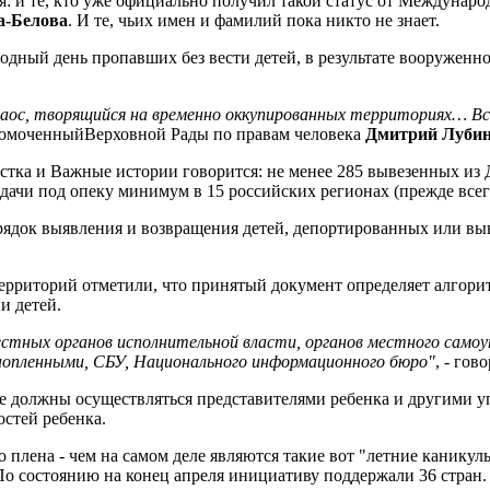
 и те, кто уже официально получил такой статус от Международ
а-Белова
. И те, чьих имен и фамилий пока никто не знает.
одный день пропавших без вести детей, в результате вооруженн
хаос, творящийся на временно оккупированных территориях… Все
лномоченныйВерховной Рады по правам человека
Дмитрий Луби
тка и Важные истории говорится: не менее 285 вывезенных из Д
дачи под опеку минимум в 15 российских регионах (прежде всег
рядок выявления и возвращения детей, депортированных или в
рриторий отметили, что принятый документ определяет алгори
и детей.
тных органов исполнительной власти, органов местного самоу
нопленными, СБУ, Национального информационного бюро"
, - го
е должны осуществляться представителями ребенка и другими у
остей ребенка.
 плена - чем на самом деле являются такие вот "летние каникулы
о состоянию на конец апреля инициативу поддержали 36 стран.