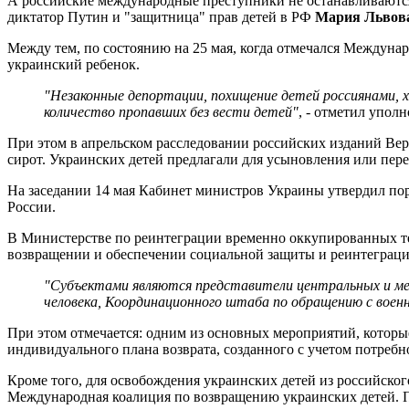
А российские международные преступники не останавливаются:
диктатор Путин и "защитница" прав детей в РФ
Мария Львов
Между тем, по состоянию на 25 мая, когда отмечался Междунар
украинский ребенок.
"Незаконные депортации, похищение детей россиянами, 
количество пропавших без вести детей"
, - отметил упо
При этом в апрельском расследовании российских изданий Верс
сирот. Украинских детей предлагали для усыновления или пере
На заседании 14 мая Кабинет министров Украины утвердил по
России.
В Министерстве по реинтеграции временно оккупированных те
возвращении и обеспечении социальной защиты и реинтеграци
"Субъектами являются представители центральных и мес
человека, Координационного штаба по обращению с воен
При этом отмечается: одним из основных мероприятий, которы
индивидуального плана возврата, созданного с учетом потребн
Кроме того, для освобождения украинских детей из российского
Международная коалиция по возвращению украинских детей. П