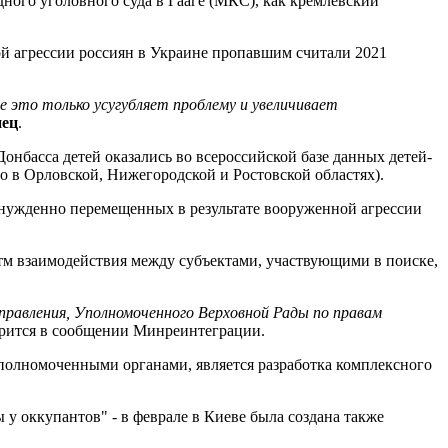
ного уголовного суда в Гааге (МКС), как кремлевский
ой агрессии россиян в Украине пропавшим считали 2021
 это только усугубляет проблему и увеличивает
нец
.
онбасса детей оказались во всероссийской базе данных детей-
о в Орловской, Нижегородской и Ростовской областях).
ынужденно перемещенных в результате вооруженной агрессии
тм взаимодействия между субъектами, участвующими в поиске,
правления, Уполномоченного Верховной Рады по правам
ворится в сообщении Минреинтеграции.
полномоченными органами, является разработка комплексного
 у оккупантов" - в феврале в Киеве была создана также