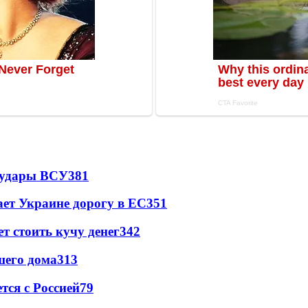
а удары ВСУ
381
ет Украине дорогу в ЕС
351
т стоить кучу денег
342
шего дома
313
тся с Россией
79