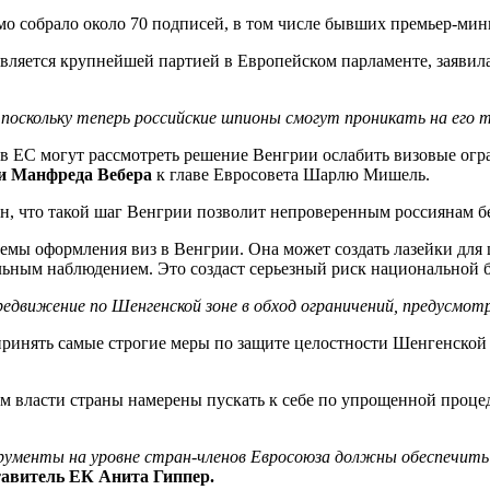
мо собрало около 70 подписей, в том числе бывших премьер-ми
является крупнейшей партией в Европейском парламенте, заявил
 поскольку теперь российские шпионы смогут проникать на его
ов ЕС могут рассмотреть решение Венгрии ослабить визовые огр
и Манфреда Вебера
к главе Евросовета Шарлю Мишель.
ен, что такой шаг Венгрии позволит непроверенным россиянам б
емы оформления виз в Венгрии. Она может создать лазейки для 
ьным наблюдением. Это создаст серьезный риск национальной б
редвижение по Шенгенской зоне в обход ограничений, предусмо
ринять самые строгие меры по защите целостности Шенгенской 
ом власти страны намерены пускать к себе по упрощенной процед
струменты на уровне стран-членов Евросоюза должны обеспечить
тавитель ЕК Анита Гиппер.