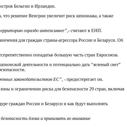
нистров Бельгии и Ирландии.
а, что решение Венгрии увеличит риск шпионажа, а также
 территорию гораздо интенсивнее
”
,
- считают в ЕНП.
аничения для граждан страны-агрессора России и Беларуси. Об
еспрепятственно попадатьв большую часть стран Евросоюза.
шпионской деятельности и потенциально дать “зеленый свет”
езопасности.
тренных законодательством ЕС
”
,
- предостерегает он.
зоны и ограничению риска для безопасности 29 стран, включая
уре граждан России и Беларуси и как будут выполнять
 безопасность блока и принимать во внимание