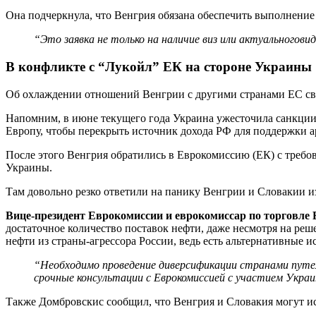
Она подчеркнула, что Венгрия обязана обеспечить выполнение
“
Это заявка не только на наличие виз или актуальн
ого
вид
В конфликте с
“
Л
ук
ойл
”
ЕК на стороне Украины
Об охлаждении отношений Венгрии с другими странами ЕС сви
Напомним, в июне текущего года Украина ужесточила санкци
Европу, чтобы перекрыть источник дохода РФ для поддержки 
После этого Венгрия обратились в Еврокомиссию (ЕК) с требо
Украины.
Там довольно резко ответили на панику Венгрии и Словакии из
Вице-президент Еврокомиссии и еврокомиссар по торговле
достаточное количество поставок нефти, даже несмотря на реш
нефти из страны-агрессора России, ведь есть альтернативные и
“Необходимо проведение диверсификации странами путем
срочные консультации с Еврокомиссией с участием Укра
Также Домбровскис сообщил, что Венгрия и Словакия могут ис