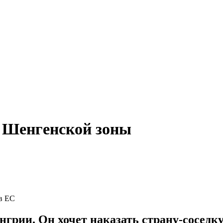
з Шенгенской зоны
ов ЕС
грии. Он хочет наказать страну-соседку