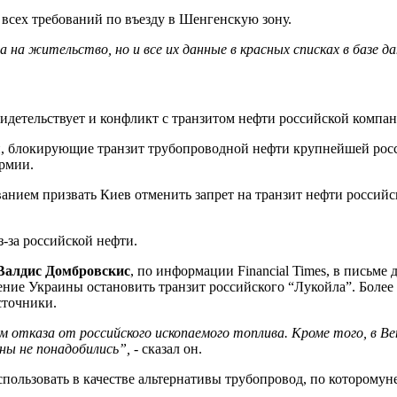
 всех требований по въезду в Шенгенскую зону.
а на жительство, но и все их данные в красных списках в базе 
детельствует и конфликт с транзитом нефти российской компа
и, блокирующие транзит трубопроводной нефти крупнейшей рос
армии.
ванием призвать Киев отменить запрет на транзит нефти россий
-за российской нефти.
 Валдис Домбровскис
, по информации Financial Times, в письме
ение Украины остановить транзит российского “Лукойла”. Более 
сточники.
 отказа от российского ископаемого топлива. Кроме того, в В
ины не понадобились”,
- сказал он.
пользовать в качестве альтернативы трубопровод, по которомуне