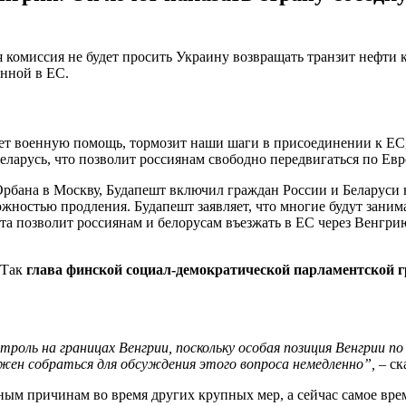
 комиссия не будет просить Украину возвращать транзит нефти 
анной в ЕС.
т военную помощь, тормозит наши шаги в присоединении к ЕС, 
ларусь, что позволит россиянам свободно передвигаться по Евр
рбана в Москву, Будапешт включил граждан России и Беларуси 
ожностью продления. Будапешт заявляет, что многие будут заним
а позволит россиянам и белорусам въезжать в ЕС через Венгрию
 Так
глава финской социал-демократической парламентской 
роль на границах Венгрии, поскольку
особая
позиция Венгрии п
жен собраться для обсуждения этого вопроса немедленно”, –
ск
ным причинам во время других крупных мер, а сейчас самое врем