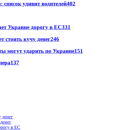
: список удивит водителей
402
ет Украине дорогу в ЕС
331
т стоить кучу денег
246
ты могут ударить по Украине
151
нера
137
 денег
орогу в ЕС