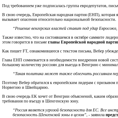
Под требованием уже подписалась группа евродепутатов, пись
В свою очередь, Европейская народная партия (ЕНП), которая 
вызывает опасения относительно национальной безопасности.
“
Решение венгерских властей ставит под удар Евросоюз,
Также известно, что на состоявшемся в октябре саммите лидер
этом говорится в письме
главы Европейской народной парти
Как пишет FT, ознакомившееся с текстом письма, Вебер убежд
Глава ЕНП сомневается в необходимости внедрения новой сист
большому количеству россиян для выезда в Венгрию с минимал
“
Такая политика может также облегчит
ь
россиянам пе
Поэтому Вебер обратился к европейским лидерам с призывом п
Норвегию и Швейцарию.
В свою очередь ЕК хочет от Венгрии объяснений, каким образ
требования по въезду в Шенгенскую зону.
“
Россия является угрозой безопасности для ЕС. Все ин
безопасность Шенгенской зоны в целом”
, - заявила
предс