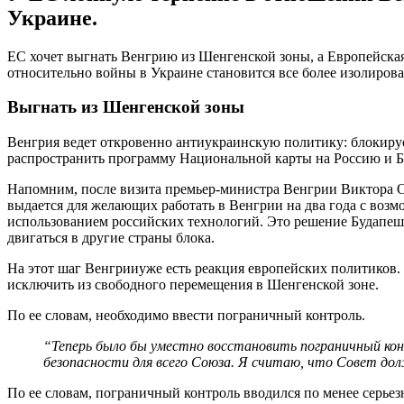
Украине.
ЕС хочет выгнать Венгрию из Шенгенской зоны, а Европейская
относительно войны в Украине становится все более изолиров
Выгнать из Шенгенской зоны
Венгрия ведет откровенно антиукраинскую политику: блокируе
распространить программу Национальной карты на Россию и Бе
Напомним, после визита премьер-министра Венгрии Виктора О
выдается для желающих работать в Венгрии на два года с возм
использованием российских технологий. Это решение Будапешт
двигаться в другие страны блока.
На этот шаг Венгрииуже есть реакция европейских политиков.
исключить из свободного перемещения в Шенгенской зоне.
По ее словам, необходимо ввести пограничный контроль.
“Теперь было бы уместно восстановить пограничный конт
безопасности для всего Союза. Я считаю, что Совет дол
По ее словам, пограничный контроль вводился по менее серьез