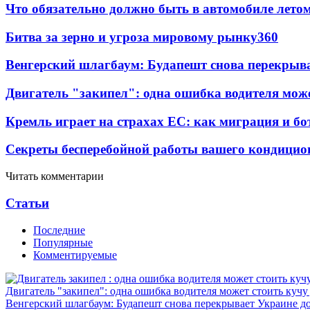
Что обязательно должно быть в автомобиле летом
Битва за зерно и угроза мировому рынку
360
Венгерский шлагбаум: Будапешт снова перекрыва
Двигатель "закипел": одна ошибка водителя може
Кремль играет на страхах ЕС: как миграция и бо
Секреты бесперебойной работы вашего кондицио
Читать комментарии
Статьи
Последние
Популярные
Комментируемые
Двигатель "закипел": одна ошибка водителя может стоить кучу
Венгерский шлагбаум: Будапешт снова перекрывает Украине д