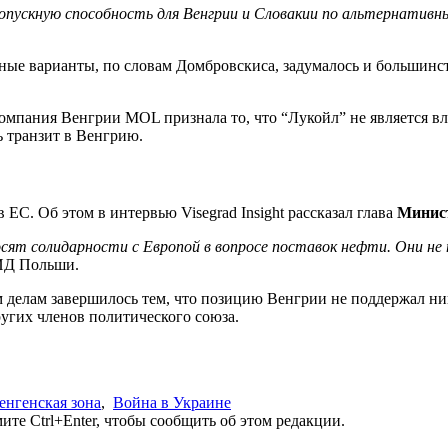
ропускную способность для Венгрии и Словакии по альтернатив
ные варианты, по словам Домбровскиса, задумалось и большинст
 компания Венгрии MOL признала то, что “Лукойл” не является 
ь транзит в Венгрию.
 ЕС. Об этом в интервью Visegrad Insight рассказал глава
Минист
росят солидарности с Европой в вопросе поставок нефти. Они н
МИД Польши.
м делам завершилось тем, что позицию Венгрии не поддержал ни
угих членов политического союза.
енгенская зона
,
Война в Украине
те Ctrl+Enter, чтобы сообщить об этом редакции.