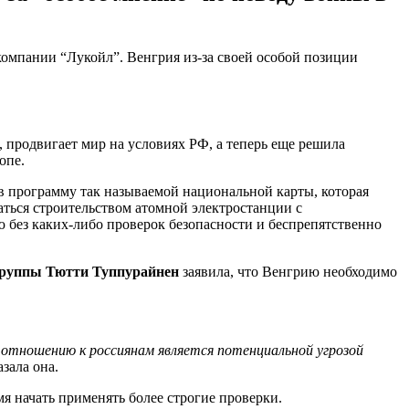
компании “Лукойл”. Венгрия из-за своей особой позиции
продвигает мир на условиях РФ, а теперь еще решила
опе.
в программу так называемой национальной карты, которая
аться строительством атомной электростанции с
 без каких-либо проверок безопасности и беспрепятственно
группы Тютти Туппурайнен
заявила, что Венгрию необходимо
о отношению к россиянам является потенциальной угрозой
азала она.
я начать применять более строгие проверки.