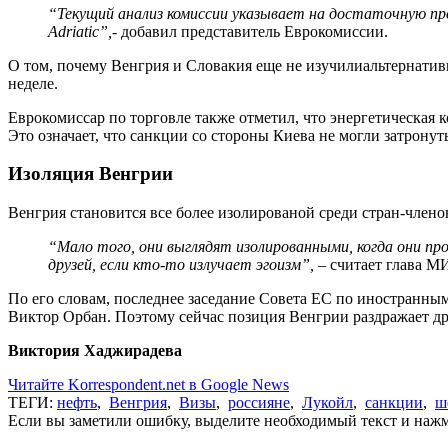
“
Текущий анализ комиссии указывает на достаточную п
Adriatic
”
,
- добавил представитель Еврокомиссии.
О том, почему Венгрия и Словакия еще не изучилиальтернатив
неделе.
Еврокомиссар по торговле также отметил, что энергетическая
Это означает, что санкции со стороны Киева не могли затронут
Изоляция Венгрии
Венгрия становится все более изолированой среди стран-членов
“Мало того, они выглядят изолированными, когда они п
друзей, если кто-то излучает эгоизм”,
– считает глава 
По его словам, последнее заседание Совета ЕС по иностранны
Виктор Орбан. Поэтому сейчас позиция Венгрии раздражает др
Виктория Хаджирадева
Читайте Korrespondent.net в Google News
ТЕГИ:
нефть
,
Венгрия
,
Визы
,
россияне
,
Лукойл
,
санкции
,
ш
Если вы заметили ошибку, выделите необходимый текст и нажми