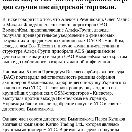
два случая инсайдерской торговли.
В иске говорится о том, что Алексей Резникович, Олег Малис
и Михаил Фридман, члены совета директоров ОАО
ВымпелКом, представляющие Альфа-Групп, дважды
получали предварительное уведомление о финансовых
результатах и предложенных дивидендах ОАО ВымпелКом,
вслед за чем Eco Telecom и прочие компании-ответчики в
структуре Альфа-Групп приобрели ADS (американские
депозитарные акции) и акции ОАО ВымпелКом на открытом
рынке до публичного раскрытия данной информации.
Напомним, 5 июня Президиум Высшего арбитражного суда
(ВАС) подтвердил действительность решения собрания
акционеров Вымпелкома, одобрившего покупку Украинских
радиосистем (УРС). Telenor, контролирующая одного из
крупнейших украинских GSM-операторов - Киевстар,
выступала против выхода Вымпелкома на Украину.
Норвежцы блокировали одобрение покупки УРС в совете
директоров Вымпелкома.
Однако член совета директоров Вымпелкома Павел Куликов
возглавил компанию Karino Trading Ltd., которая являлась
крупным акционером УРС. В результате сделка получила