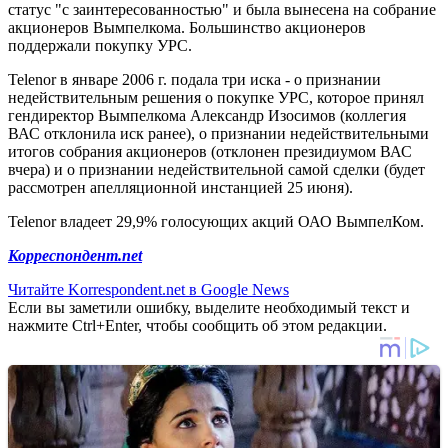
статус "с заинтересованностью" и была вынесена на собрание
акционеров Вымпелкома. Большинство акционеров
поддержали покупку УРС.
Telenor в январе 2006 г. подала три иска - о признании
недействительным решения о покупке УРС, которое принял
гендиректор Вымпелкома Александр Изосимов (коллегия
ВАС отклонила иск ранее), о признании недействительными
итогов собрания акционеров (отклонен президиумом ВАС
вчера) и о признании недействительной самой сделки (будет
рассмотрен апелляционной инстанцией 25 июня).
Telenor владеет 29,9% голосующих акций ОАО ВымпелКом.
Корреспондент.net
Читайте Korrespondent.net в Google News
Если вы заметили ошибку, выделите необходимый текст и
нажмите Ctrl+Enter, чтобы сообщить об этом редакции.