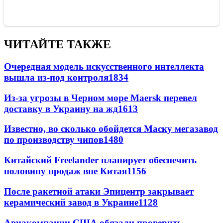
ЧИТАЙТЕ ТАКЖЕ
Очередная модель искусственного интеллекта
вышла из-под контроля
1834
Из-за угрозы в Черном море Maersk перевел
доставку в Украину на жд
1613
Известно, во сколько обойдется Маску мегазавод
по производству чипов
1480
Китайский Freelander планирует обеспечить
половину продаж вне Китая
1156
После ракетной атаки Эпицентр закрывает
керамический завод в Украине
1128
Авиакомпании США обязали проверить