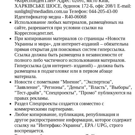
«КореспонденТ.net» Адрес: 02091, місто Київ,
ХАРКІВСЬКЕ ШОСЕ, будинок 172-Б, офіс 208/1 E-mail:
sunlight@mediadim.com.ua
Телефон: 044-205-43-00
Идентификатор медиа - R40-06068
Использование любых материалов, размещённых на
сайте, разрешается при условии ссылки на
Корреспондент.net.
При копировании материалов со страницы «Новости
Украины и мира», для интернет-изданий – обязательна
прямая открытая для поисковых систем гиперссылка.
Ссылка должна быть размещена в независимости от
полного либо частичного использования материалов.
Гиперссылка (для интернет- изданий) – должна быть
размещена в подзаголовке или в первом абзаце
материала.
Новости с пометками "Мнение", "Экспертиза",
"Заявление", "Регионы", "Деньги", "Власть", "Выборы",
"Тест-драйв", "Спецпроекты", "Промо" публикуются на
правах рекламы.
Раздел Спецпроекты создается совместно с
коммерческими партнерами.
Любое копирование, публикация, републикация и
другое распространение информации, которое содержит
ссылку на "Интерфакс-Украина", EPA / UPG, строго
воспрещается.