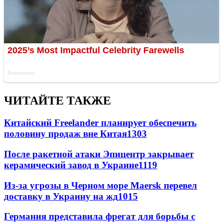
ЧИТАЙТЕ ТАКЖЕ
Китайский Freelander планирует обеспечить
половину продаж вне Китая
1303
После ракетной атаки Эпицентр закрывает
керамический завод в Украине
1119
Из-за угрозы в Черном море Maersk перевел
доставку в Украину на жд
1015
Германия представила фрегат для борьбы с