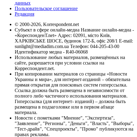
данных
Пользовательское соглашение
Редакция
© 2000-2026, Korrespondent.net
Субъект в сфере онлайн-медиа Название онлайн-медиа -
«КореспонденТ.net» Адрес: 02091, місто Київ,
ХАРКІВСЬКЕ ШОСЕ, будинок 172-Б, офіс 208/1 E-mail:
sunlight@mediadim.com.ua
Телефон: 044-205-43-00
Идентификатор медиа - R40-06068
Использование любых материалов, размещённых на
сайте, разрешается при условии ссылки на
Корреспондент.net.
При копировании материалов со страницы «Новости
Украины и мира», для интернет-изданий – обязательна
прямая открытая для поисковых систем гиперссылка.
Ссылка должна быть размещена в независимости от
полного либо частичного использования материалов.
Гиперссылка (для интернет- изданий) – должна быть
размещена в подзаголовке или в первом абзаце
материала.
Новости с пометками "Мнение", "Экспертиза",
"Заявление", "Регионы", "Деньги", "Власть", "Выборы",
"Тест-драйв", "Спецпроекты", "Промо" публикуются на
правах рекламы.