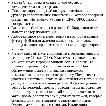
Раздел Спецпроекты создается совместно с
коммерческими партнерами.
Любое копирование, публикация, републикация и
другое распространение информации, которое содержит
ссылку на "Интерфакс-Украина", EPA / UPG, строго
воспрещается.
Владелец веб-страницы в разделе Я- Корреспондент
является автор публикации.
Любое копирование, перепечатка и воспроизведение
фотографий и/или аудиовизуальных материалов,
принадлежащих правообладателю Getty Images, строго
запрещено.
Материалы сайта korrespondent.net предназначены для
лиц старше 21 года (21+). Участие в азартных играх
может вызвать игровую зависимость. Соблюдайте
правила (принципы) ответственной игры. При
обнаружении первых признаков зависимости
немедленно обратитесь к специалисту. Помните, что
участие в азартных играх не может являться источником
доходов или альтернативой работе. Информационный
ресурс korrespondent.net не проводит игры на реальные
и/или виртуальные деньги, сайт не принимает ни в
какой форме оплату ставок и других платежей, которые
связаны/могут быть связаны с азартными играми,
букмекерами или тотализаторами. Какие-либо