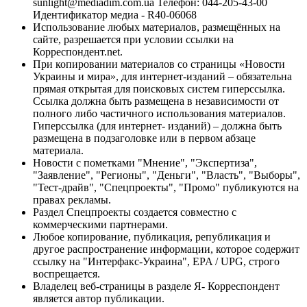
sunlight@mediadim.com.ua
Телефон: 044-205-43-00
Идентификатор медиа - R40-06068
Использование любых материалов, размещённых на
сайте, разрешается при условии ссылки на
Корреспондент.net.
При копировании материалов со страницы «Новости
Украины и мира», для интернет-изданий – обязательна
прямая открытая для поисковых систем гиперссылка.
Ссылка должна быть размещена в независимости от
полного либо частичного использования материалов.
Гиперссылка (для интернет- изданий) – должна быть
размещена в подзаголовке или в первом абзаце
материала.
Новости с пометками "Мнение", "Экспертиза",
"Заявление", "Регионы", "Деньги", "Власть", "Выборы",
"Тест-драйв", "Спецпроекты", "Промо" публикуются на
правах рекламы.
Раздел Спецпроекты создается совместно с
коммерческими партнерами.
Любое копирование, публикация, републикация и
другое распространение информации, которое содержит
ссылку на "Интерфакс-Украина", EPA / UPG, строго
воспрещается.
Владелец веб-страницы в разделе Я- Корреспондент
является автор публикации.