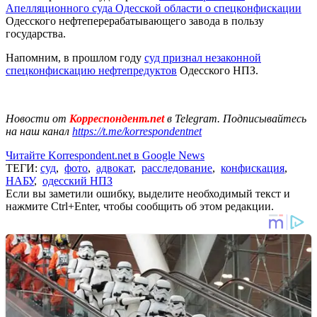
Апелляционного суда Одесской области о спецконфискации
Одесского нефтеперерабатывающего завода в пользу
государства.
Напомним, в прошлом году
суд признал незаконной
спецконфискацию нефтепредуктов
Одесского НПЗ.
Новости от
Корреспондент.net
в Telegram. Подписывайтесь
на наш канал
https://t.me/korrespondentnet
Читайте Korrespondent.net в Google News
ТЕГИ:
суд
,
фото
,
адвокат
,
расследование
,
конфискация
,
НАБУ
,
одесский НПЗ
Если вы заметили ошибку, выделите необходимый текст и
нажмите Ctrl+Enter, чтобы сообщить об этом редакции.