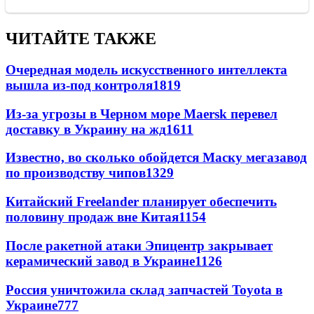
ЧИТАЙТЕ ТАКЖЕ
Очередная модель искусственного интеллекта
вышла из-под контроля
1819
Из-за угрозы в Черном море Maersk перевел
доставку в Украину на жд
1611
Известно, во сколько обойдется Маску мегазавод
по производству чипов
1329
Китайский Freelander планирует обеспечить
половину продаж вне Китая
1154
После ракетной атаки Эпицентр закрывает
керамический завод в Украине
1126
Россия уничтожила склад запчастей Toyota в
Украине
777