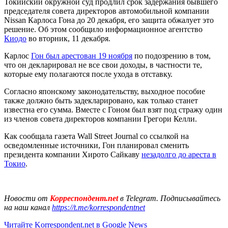
Токийский окружной суд продлил срок задержания бывшего
председателя совета директоров автомобильной компании
Nissan Карлоса Гона до 20 декабря, его защита обжалует это
решение. Об этом сообщило информационное агентство
Киодо
во вторник, 11 декабря.
Карлос
Гон был арестован 19 ноября
по подозрению в том,
что он декларировал не все свои доходы, в частности те,
которые ему полагаются после ухода в отставку.
Согласно японскому законодательству, выходное пособие
также должно быть задекларировано, как только станет
известна его сумма. Вместе с Гоном был взят под стражу один
из членов совета директоров компании Грегори Келли.
Как сообщала газета Wall Street Journal со ссылкой на
осведомленные источники, Гон планировал сменить
президента компании Хирото Сайкаву
незадолго до ареста в
Токио
.
Новости от
Корреспондент.net
в Telegram. Подписывайтесь
на наш канал
https://t.me/korrespondentnet
Читайте Korrespondent.net в Google News