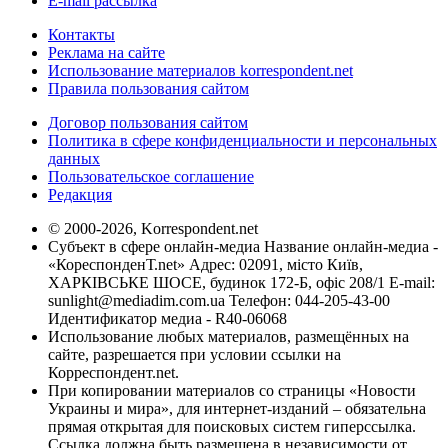
E-mail рассылка
Контакты
Реклама на сайте
Использование материалов korrespondent.net
Правила пользования сайтом
Договор пользования сайтом
Политика в сфере конфиденциальности и персональных
данных
Пользовательское соглашение
Редакция
© 2000-2026, Korrespondent.net
Субъект в сфере онлайн-медиа Название онлайн-медиа -
«КореспонденТ.net» Адрес: 02091, місто Київ,
ХАРКІВСЬКЕ ШОСЕ, будинок 172-Б, офіс 208/1 E-mail:
sunlight@mediadim.com.ua
Телефон: 044-205-43-00
Идентификатор медиа - R40-06068
Использование любых материалов, размещённых на
сайте, разрешается при условии ссылки на
Корреспондент.net.
При копировании материалов со страницы «Новости
Украины и мира», для интернет-изданий – обязательна
прямая открытая для поисковых систем гиперссылка.
Ссылка должна быть размещена в независимости от