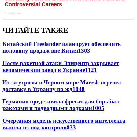
ЧИТАЙТЕ ТАКЖЕ
Китайский Freelander планирует обеспечить
половину продаж вне Китая
1303
После ракетной атаки Эпицентр закрывает
керамический завод в Украине
1121
Из-за угрозы в Черном море Maersk перевел
доставку в Украину на жд
1048
Германия представила фрегат для борьбы с
ракетами и подводными лодками
1005
Очередная модель искусственного интеллекта
вышла из-под контроля
833