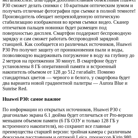
P30 сможет делать снимки с 10-кратным оптическим зумом и
получать отличные фотографии при съемке в полной темноте!
Производитель обещает непревзойденную оптическую
стабилизацию изображения во время съемки видео. Сканер
отпечатков пальцев новинки будет размещен под
поверхностью дисплея. Смартфон поддержит беспроводную
зарядку и сам сможет работать беспроводной зарядной
станцией. Как сообщается из различных источников, Huawei
P30 Pro получит защиту от проникновения пыли и воды,
позволяющую выдерживать погружение в воду на глубину до
2 метров на протяжении 30 минут. В смартфоне будут
установлены 8 ГБ оперативной памяти и встроенный
накопитель объемом от 128 до 512 гигабайт. Помимо
стандартных цветов — черного и белого, у смартфона будет
два варианта новой градиентной палитры — Aurora Blue и
Sunrise Red.
Huawei P30: самое важное
По информации из открытых источников, Huawei P30 с
диагональю экрана 6.1 дюйма будет отличаться от Pro-версии
меньшим объемом памяти (6 ГБ ОЗУ и только 128 ГБ у
встроенного накопителя), но сохранит все главные
преимущества старшей версии: тройная камера с различным
фокусным расстоянием и оптикой Leica, процессор Kirin 980,