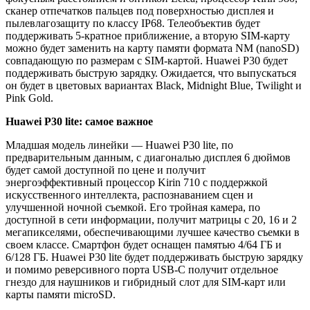
сканер отпечатков пальцев под поверхностью дисплея и
пылевлагозащиту по классу IP68. Телеобъектив будет
поддерживать 5-кратное приближение, а вторую SIM-карту
можно будет заменить на карту памяти формата NM (nanoSD)
совпадающую по размерам с SIM-картой. Huawei P30 будет
поддерживать быструю зарядку. Ожидается, что выпускаться
он будет в цветовых вариантах Black, Midnight Blue, Twilight и
Pink Gold.
Huawei P30 lite: самое важное
Младшая модель линейки — Huawei P30 lite, по
предварительным данным, c диагональю дисплея 6 дюймов
будет самой доступной по цене и получит
энергоэффективный процессор Kirin 710 с поддержкой
искусственного интеллекта, распознаванием сцен и
улучшенной ночной съемкой. Его тройная камера, по
доступной в сети информации, получит матрицы с 20, 16 и 2
мегапикселями, обеспечивающими лучшее качество съемки в
своем классе. Смартфон будет оснащен памятью 4/64 ГБ и
6/128 ГБ. Huawei P30 lite будет поддерживать быструю зарядку
и помимо реверсивного порта USB-C получит отдельное
гнездо для наушников и гибридный слот для SIM-карт или
карты памяти microSD.