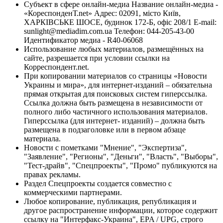
Субъект в сфере онлайн-медиа Название онлайн-медиа -
«КореспонденТ.net» Адрес: 02091, місто Київ,
ХАРКІВСЬКЕ ШОСЕ, будинок 172-Б, офіс 208/1 E-mail:
sunlight@mediadim.com.ua
Телефон: 044-205-43-00
Идентификатор медиа - R40-06068
Использование любых материалов, размещённых на
сайте, разрешается при условии ссылки на
Корреспондент.net.
При копировании материалов со страницы «Новости
Украины и мира», для интернет-изданий – обязательна
прямая открытая для поисковых систем гиперссылка.
Ссылка должна быть размещена в независимости от
полного либо частичного использования материалов.
Гиперссылка (для интернет- изданий) – должна быть
размещена в подзаголовке или в первом абзаце
материала.
Новости с пометками "Мнение", "Экспертиза",
"Заявление", "Регионы", "Деньги", "Власть", "Выборы",
"Тест-драйв", "Спецпроекты", "Промо" публикуются на
правах рекламы.
Раздел Спецпроекты создается совместно с
коммерческими партнерами.
Любое копирование, публикация, републикация и
другое распространение информации, которое содержит
ссылку на "Интерфакс-Украина", EPA / UPG, строго