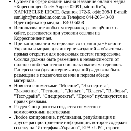
Субъект в сфере онлайн-медиа Название онлайн-медиа -
«КореспонденТ.net» Адрес: 02091, місто Київ,
ХАРКІВСЬКЕ ШОСЕ, будинок 172-Б, офіс 208/1 E-mail:
sunlight@mediadim.com.ua
Телефон: 044-205-43-00
Идентификатор медиа - R40-06068
Использование любых материалов, размещённых на
сайте, разрешается при условии ссылки на
Корреспондент.net.
При копировании материалов со страницы «Новости
Украины и мира», для интернет-изданий – обязательна
прямая открытая для поисковых систем гиперссылка.
Ссылка должна быть размещена в независимости от
полного либо частичного использования материалов.
Гиперссылка (для интернет- изданий) – должна быть
размещена в подзаголовке или в первом абзаце
материала.
Новости с пометками "Мнение", "Экспертиза",
"Заявление", "Регионы", "Деньги", "Власть", "Выборы",
"Тест-драйв", "Спецпроекты", "Промо" публикуются на
правах рекламы.
Раздел Спецпроекты создается совместно с
коммерческими партнерами.
Любое копирование, публикация, републикация и
другое распространение информации, которое содержит
ссылку на "Интерфакс-Украина", EPA / UPG, строго