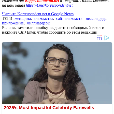
Новости от
Корреспондент.net
в Telegram. Подписывайтесь
на наш канал
https://t.me/korrespondentnet
Читайте Korrespondent.net в Google News
ТЕГИ:
женщина
,
знакомства
,
сайт знакомств
,
миллиардер
,
приложение
,
миллиардеры
Если вы заметили ошибку, выделите необходимый текст и
нажмите Ctrl+Enter, чтобы сообщить об этом редакции.