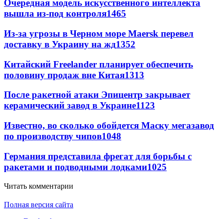
Очередная модель искусственного интеллекта
вышла из-под контроля
1465
Из-за угрозы в Черном море Maersk перевел
доставку в Украину на жд
1352
Китайский Freelander планирует обеспечить
половину продаж вне Китая
1313
После ракетной атаки Эпицентр закрывает
керамический завод в Украине
1123
Известно, во сколько обойдется Маску мегазавод
по производству чипов
1048
Германия представила фрегат для борьбы с
ракетами и подводными лодками
1025
Читать комментарии
Полная версия сайта