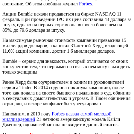
состояние. Об этом сообщил журнал
Forbes
.
Акции Bumble начали продаваться на бирже NASDAQ 11
февраля. При проведении IPO их цена составила 43 доллара за
штуку, однако на первых торгах она выросла более чем на
85%, до 79,6 доллара за штуку.
На максимуме рыночная стоимость компании превысила 15
миллиардов долларов, а капитал 31-летней Херд, владеющей
11,6% акций компании, достиг 1,6 миллиарда доларов.
Bumble – сервис для знакомств, который отличается от своих
конкурентов тем, что первыми на связь в нем могут выходить
только женщины.
Ранее Херд была соучредителем и одним из руководителей
сервиса Tinder. В 2014 году она покинула компанию, после
того как подала на своего бывшего начальника в суд, обвинив
в сексуальных домогательствах и угрозах. В Tinder обвинения
отрицали, и вскоре конфликт был урегулирован.
Напомним, в 2019 году
Forbes назвал самой молодой
миллиардершей
21-летнюю американскую модель Кайли
Дженнер, однако сейчас она не входит в данный список.