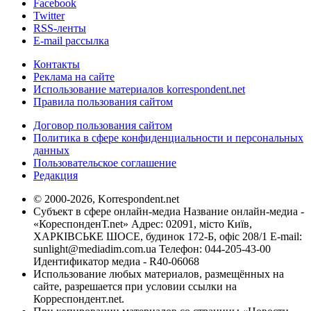
Facebook
Twitter
RSS-ленты
E-mail рассылка
Контакты
Реклама на сайте
Использование материалов korrespondent.net
Правила пользования сайтом
Договор пользования сайтом
Политика в сфере конфиденциальности и персональных
данных
Пользовательское соглашение
Редакция
© 2000-2026, Korrespondent.net
Субъект в сфере онлайн-медиа Название онлайн-медиа -
«КореспонденТ.net» Адрес: 02091, місто Київ,
ХАРКІВСЬКЕ ШОСЕ, будинок 172-Б, офіс 208/1 E-mail:
sunlight@mediadim.com.ua
Телефон: 044-205-43-00
Идентификатор медиа - R40-06068
Использование любых материалов, размещённых на
сайте, разрешается при условии ссылки на
Корреспондент.net.