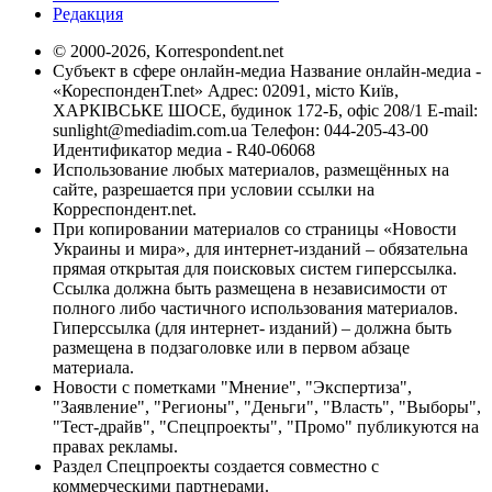
Редакция
© 2000-2026, Korrespondent.net
Субъект в сфере онлайн-медиа Название онлайн-медиа -
«КореспонденТ.net» Адрес: 02091, місто Київ,
ХАРКІВСЬКЕ ШОСЕ, будинок 172-Б, офіс 208/1 E-mail:
sunlight@mediadim.com.ua
Телефон: 044-205-43-00
Идентификатор медиа - R40-06068
Использование любых материалов, размещённых на
сайте, разрешается при условии ссылки на
Корреспондент.net.
При копировании материалов со страницы «Новости
Украины и мира», для интернет-изданий – обязательна
прямая открытая для поисковых систем гиперссылка.
Ссылка должна быть размещена в независимости от
полного либо частичного использования материалов.
Гиперссылка (для интернет- изданий) – должна быть
размещена в подзаголовке или в первом абзаце
материала.
Новости с пометками "Мнение", "Экспертиза",
"Заявление", "Регионы", "Деньги", "Власть", "Выборы",
"Тест-драйв", "Спецпроекты", "Промо" публикуются на
правах рекламы.
Раздел Спецпроекты создается совместно с
коммерческими партнерами.