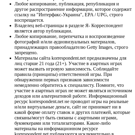
Любое копирование, публикация, републикация и
другое распространение информации, которое содержит
ссылку на "Интерфакс-Украина", EPA / UPG, строго
воспрещается.
Владелец веб-страницы в разделе Я- Корреспондент
является автор публикации.
Любое копирование, перепечатка и воспроизведение
фотографий и/или аудиовизуальных материалов,
принадлежащих правообладателю Getty Images, строго
запрещено.
Материалы сайта korrespondent.net предназначены для
лиц старше 21 года (21+). Участие в азартных играх
может вызвать игровую зависимость. Соблюдайте
правила (принципы) ответственной игры. При
обнаружении первых признаков зависимости
немедленно обратитесь к специалисту. Помните, что
участие в азартных играх не может являться источником
доходов или альтернативой работе. Информационный
ресурс korrespondent.net не проводит игры на реальные
и/или виртуальные деньги, сайт не принимает ни в
какой форме оплату ставок и других платежей, которые
связаны/могут быть связаны с азартными играми,
букмекерами или тотализаторами. Какие-либо
материалы на информационном ресурсе
korrespondent.net публикуются исключительно в