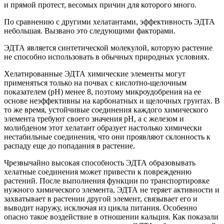
и прямой протест, весомых причин для которого много.
По сравнению с другими хелатантами, эффективность ЭДТА
небольшая. Вызвано это следующими факторами.
ЭДТА является синтетической молекулой, которую растение
не способно использовать в обычных природных условиях.
Хелатированные ЭДТА химические элементы могут
применяться только на почвах с кислотно-щелочным
показателем (рН) менее 8, поэтому микроудобрения на ее
основе неэффективны на карбонатных и щелочных грунтах. В
то же время, устойчивые соединения каждого химического
элемента требуют своего значения рН, а с железом и
молибденом этот хелатант образует настолько химически
нестабильные соединения, что они проявляют склонность к
распаду еще до попадания в растение.
Чрезвычайно высокая способность ЭДТА образовывать
хелатные соединения может привести к повреждению
растений. После выполнения функции по транспортировке
нужного химического элемента, ЭДТА не теряет активности и
захватывает в растении другой элемент, связывает его и
выводит наружу, исключая из цикла питания. Особенно
опасно такое воздействие в отношении кальция. Как показали