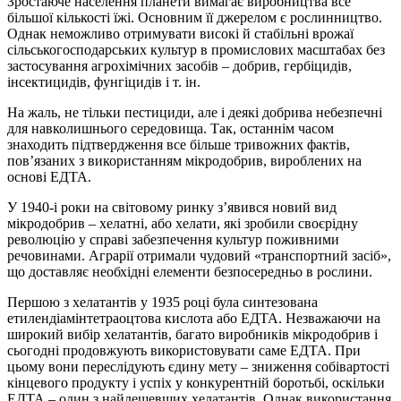
Зростаюче населення планети вимагає виробництва все
більшої кількості їжі. Основним її джерелом є рослинництво.
Однак неможливо отримувати високі й стабільні врожаї
сільськогосподарських культур в промислових масштабах без
застосування агрохімічних засобів – добрив, гербіцидів,
інсектицидів, фунгіцидів і т. ін.
На жаль, не тільки пестициди, але і деякі добрива небезпечні
для навколишнього середовища. Так, останнім часом
знаходить підтвердження все більше тривожних фактів,
пов’язаних з використанням мікродобрив, вироблених на
основі ЕДТА.
У 1940-і роки на світовому ринку з’явився новий вид
мікродобрив – хелатні, або хелати, які зробили своєрідну
революцію у справі забезпечення культур поживними
речовинами. Аграрії отримали чудовий «транспортний засіб»,
що доставляє необхідні елементи безпосередньо в рослини.
Першою з хелатантів у 1935 році була синтезована
етилендіамінтетраоцтова кислота або ЕДТА. Незважаючи на
широкий вибір хелатантів, багато виробників мікродобрив і
сьогодні продовжують використовувати саме ЕДТА. При
цьому вони переслідують єдину мету – зниження собівартості
кінцевого продукту і успіх у конкурентній боротьбі, оскільки
ЕДТА – один з найдешевших хелатантів. Однак використання