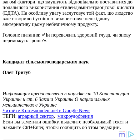
вагомі фактори, що змушують відповідально поставитися до
подальшого використання етилендіамінтетраоцтової кислоти
(ЕДТА). На особливу увагу заслуговує той факт, що людство
вже створило і успішно використовує нешкідливу
альтернативу цьому небезпечному продукту.
Головне питання: «Чи переважить здоровий глузд, чи знову
переможуть гроші?».
Кандидат сільськогосподарських наук
Олег Тригуб
Информация предоставлена в порядке ст.10 Конституции
Украины и ст. 6 Закона Украины О национальных
меньшинствах в Украине
Читайте Korrespondent.net в Google News
ТЕГИ:
аграрный сектор
,
микроудобрения
Если вы заметили ошибку, выделите необходимый текст и
нажмите Ctrl+Enter, чтобы сообщить об этом редакции.