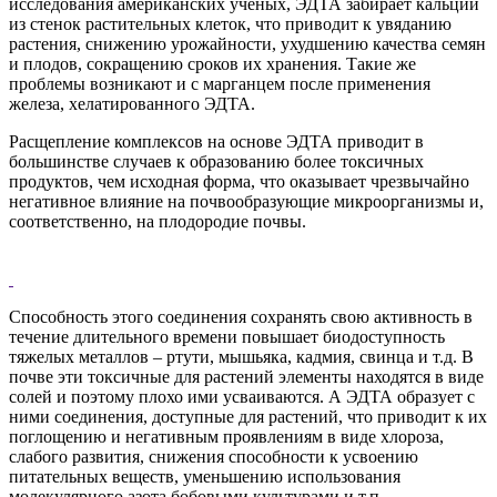
исследования американских ученых, ЭДТА забирает кальций
из стенок растительных клеток, что приводит к увяданию
растения, снижению урожайности, ухудшению качества семян
и плодов, сокращению сроков их хранения. Такие же
проблемы возникают и с марганцем после применения
железа, хелатированного ЭДТА.
Расщепление комплексов на основе ЭДТА приводит в
большинстве случаев к образованию более токсичных
продуктов, чем исходная форма, что оказывает чрезвычайно
негативное влияние на почвообразующие микроорганизмы и,
соответственно, на плодородие почвы.
Способность этого соединения сохранять свою активность в
течение длительного времени повышает биодоступность
тяжелых металлов – ртути, мышьяка, кадмия, свинца и т.д. В
почве эти токсичные для растений элементы находятся в виде
солей и поэтому плохо ими усваиваются. А ЭДТА образует с
ними соединения, доступные для растений, что приводит к их
поглощению и негативным проявлениям в виде хлороза,
слабого развития, снижения способности к усвоению
питательных веществ, уменьшению использования
молекулярного азота бобовыми культурами и т.п.