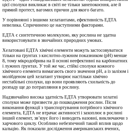
цієї сполуки викликає в світі не тільки занепокоєння, але й
прямий протест, вагомих причин для якого багато.
У порівнянні з іншими хелатантами, ефективність ЕДТА
невелика. Спричинено це наступними факторами.
ЕДТА є синтетичною молекулою, яку рослина не здатна
використовувати в звичайних природних умовах.
Хелатовані ЕДТА хімічні елементи можуть застосовуватися
тільки на ґрунтах з кислотно-лужним показником (рН) менше
8, тому мікродобрива на її основі неефективні на карбонатних
і лужних ґрунтах. У той же час, стійкі сполуки кожного
хімічного елемента вимагають свого значення рН, а із залізом і
молібденом цей хелатант утворює настільки хімічно
нестабільні сполуки, що вони проявляють схильність до
розпаду ще до потрапляння в рослину.
Надзвичайно висока здатність ЕДТА утворювати хелатні
сполуки може призвести до пошкодження рослин. Після
виконання функції з транспортування потрібного хімічного
елемента, ЕДТА не втрачає активності і захоплює в рослині
інший елемент, зв’язує його і виводить назовні, виключаючи з
харчового циклу. Особливо небезпечний такий вплив щодо
кальцію. Як показали дослідження американських вчених,