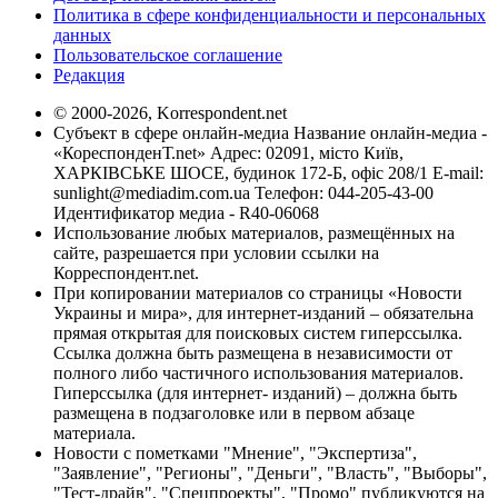
Политика в сфере конфиденциальности и персональных
данных
Пользовательское соглашение
Редакция
© 2000-2026, Korrespondent.net
Субъект в сфере онлайн-медиа Название онлайн-медиа -
«КореспонденТ.net» Адрес: 02091, місто Київ,
ХАРКІВСЬКЕ ШОСЕ, будинок 172-Б, офіс 208/1 E-mail:
sunlight@mediadim.com.ua
Телефон: 044-205-43-00
Идентификатор медиа - R40-06068
Использование любых материалов, размещённых на
сайте, разрешается при условии ссылки на
Корреспондент.net.
При копировании материалов со страницы «Новости
Украины и мира», для интернет-изданий – обязательна
прямая открытая для поисковых систем гиперссылка.
Ссылка должна быть размещена в независимости от
полного либо частичного использования материалов.
Гиперссылка (для интернет- изданий) – должна быть
размещена в подзаголовке или в первом абзаце
материала.
Новости с пометками "Мнение", "Экспертиза",
"Заявление", "Регионы", "Деньги", "Власть", "Выборы",
"Тест-драйв", "Спецпроекты", "Промо" публикуются на