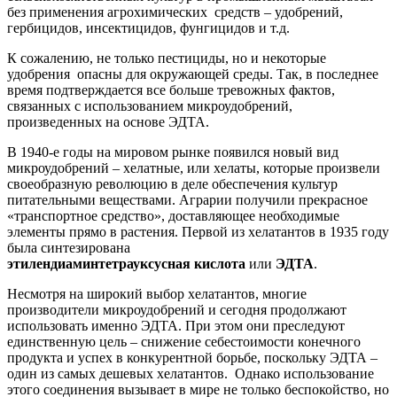
без применения агрохимических средств – удобрений,
гербицидов, инсектицидов, фунгицидов и т.д.
К сожалению, не только пестициды, но и некоторые
удобрения опасны для окружающей среды. Так, в последнее
время подтверждается все больше тревожных фактов,
связанных с использованием микроудобрений,
произведенных на основе ЭДТА.
В 1940-е годы на мировом рынке появился новый вид
микроудобрений – хелатные, или хелаты, которые произвели
своеобразную революцию в деле обеспечения культур
питательными веществами. Аграрии получили прекрасное
«транспортное средство», доставляющее необходимые
элементы прямо в растения. Первой из хелатантов в 1935 году
была синтезирована
этилендиаминтетрауксусная
кислота
или
ЭДТА
.
Несмотря на широкий выбор хелатантов, многие
производители микроудобрений и сегодня продолжают
использовать именно ЭДТА. При этом они преследуют
единственную цель – снижение себестоимости конечного
продукта и успех в конкурентной борьбе, поскольку ЭДТА –
один из самых дешевых хелатантов. Однако использование
этого соединения вызывает в мире не только беспокойство, но