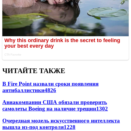
ЧИТАЙТЕ ТАКЖЕ
В Fire Point назвали сроки появления
антибаллистики
4826
Авиакомпании США обязали проверить
самолеты Boeing на наличие трещин
1302
Очередная модель искусственного интеллекта
вышла из-под контроля
1228