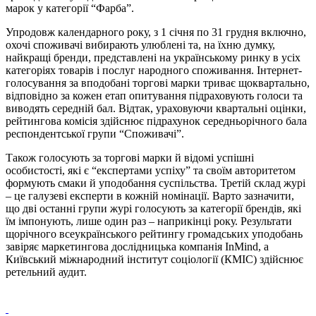
марок у категорії “Фарба”.
Упродовж календарного року, з 1 січня по 31 грудня включно,
охочі споживачі вибирають улюблені та, на їхню думку,
найкращі бренди, представлені на українському ринку в усіх
категоріях товарів і послуг народного споживання. Інтернет-
голосування за вподобані торгові марки триває щоквартально,
відповідно за кожен етап опитування підраховують голоси та
виводять середній бал. Відтак, ураховуючи квартальні оцінки,
рейтингова комісія здійснює підрахунок середньорічного бала
респондентської групи “Споживачі”.
Також голосують за торгові марки й відомі успішні
особистості, які є “експертами успіху” та своїм авторитетом
формують смаки й уподобання суспільства. Третій склад журі
– це галузеві експерти в кожній номінації. Варто зазначити,
що дві останні групи журі голосують за категорії брендів, які
їм імпонують, лише один раз – наприкінці року. Результати
щорічного всеукраїнського рейтингу громадських уподобань
завіряє маркетингова дослідницька компанія InMind, а
Київський міжнародний інститут соціології (КМІС) здійснює
ретельний аудит.