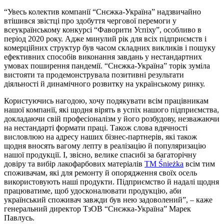
“Увесь колектив компанії “Снєжка-Україна” надзвичайно
втішився звістці про здобуття чергової перемоги у
всеукраїнському конкурсі “Фаворити Успіху”, особливо в
період 2020 року. Адже минулий рік для всіх підприємств і
комерційних структур був часом складних викликів і пошуку
ефективних способів виконання завдань у нестандартних
умовах поширення пандемії. “Снєжка-Україна” торік зуміла
вистояти та продемонструвала позитивні результати
діяльності й динамічного розвитку на українському ринку.
Користуючись нагодою, хочу подякувати всім працівникам
нашої компанії, які щодня вірять в успіх нашого підприємства,
докладаючи свій професіоналізм у його розбудову, незважаючи
на нестандарті формати праці. Також слова вдячності
висловлюю на адресу наших бізнес-партнерів, які також
щодня вносять вагому лепту в реалізацію й популяризацію
нашої продукції. І, звісно, велике спасибі за багаторічну
довіру та вибір лакофарбових матеріалів
ТМ Śnieżka
всім тим
споживачам, які для ремонту й опорядження своїх осель
використовують наші продукти. Підприємство й надалі щодня
працюватиме, щоб удосконалювати продукцію, аби
український споживач завжди був нею задоволений”, – каже
генеральний директор ТзОВ “Снєжка-Україна” Марек
Павлусь.