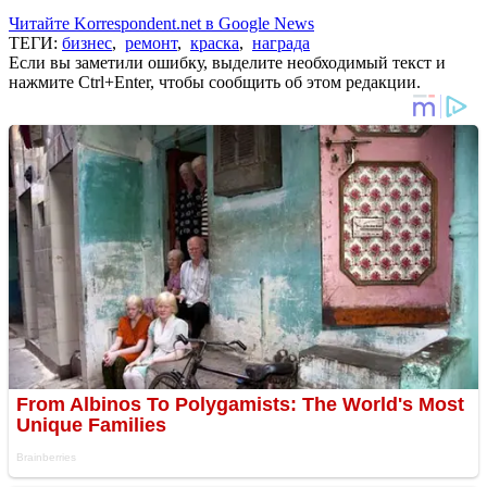
Читайте Korrespondent.net в Google News
ТЕГИ:
бизнес
,
ремонт
,
краска
,
награда
Если вы заметили ошибку, выделите необходимый текст и
нажмите Ctrl+Enter, чтобы сообщить об этом редакции.