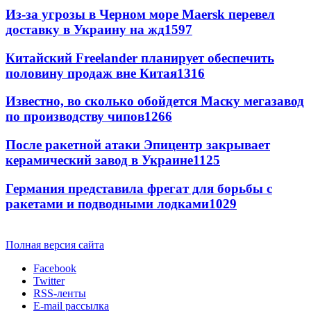
Из-за угрозы в Черном море Maersk перевел
доставку в Украину на жд
1597
Китайский Freelander планирует обеспечить
половину продаж вне Китая
1316
Известно, во сколько обойдется Маску мегазавод
по производству чипов
1266
После ракетной атаки Эпицентр закрывает
керамический завод в Украине
1125
Германия представила фрегат для борьбы с
ракетами и подводными лодками
1029
Полная версия сайта
Facebook
Twitter
RSS-ленты
E-mail рассылка