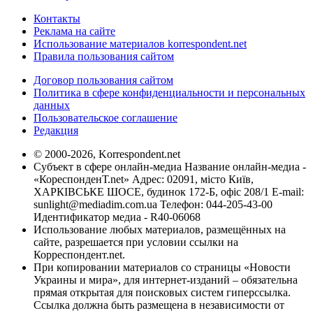
Контакты
Реклама на сайте
Использование материалов korrespondent.net
Правила пользования сайтом
Договор пользования сайтом
Политика в сфере конфиденциальности и персональных
данных
Пользовательское соглашение
Редакция
© 2000-2026, Korrespondent.net
Субъект в сфере онлайн-медиа Название онлайн-медиа -
«КореспонденТ.net» Адрес: 02091, місто Київ,
ХАРКІВСЬКЕ ШОСЕ, будинок 172-Б, офіс 208/1 E-mail:
sunlight@mediadim.com.ua
Телефон: 044-205-43-00
Идентификатор медиа - R40-06068
Использование любых материалов, размещённых на
сайте, разрешается при условии ссылки на
Корреспондент.net.
При копировании материалов со страницы «Новости
Украины и мира», для интернет-изданий – обязательна
прямая открытая для поисковых систем гиперссылка.
Ссылка должна быть размещена в независимости от