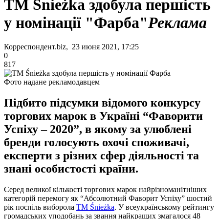
ТМ Śnieżka здобула першість
у номінації "Фарба"
Реклама
Корреспондент.biz, 23 июня 2021, 17:25
0
817
Фото надане рекламодавцем
Підбито підсумки відомого конкурсу
торгових марок в Україні “Фаворити
Успіху – 2020”, в якому за улюблені
бренди голосують охочі споживачі,
експерти з різних сфер діяльності та
знані особистості країни.
Серед великої кількості торгових марок найрізноманітніших
категорій перемогу як “Абсолютний Фаворит Успіху” шостий
рік поспіль виборола
ТМ Śnieżka
. У всеукраїнському рейтингу
громадських уподобань за звання найкращих змагалося 48