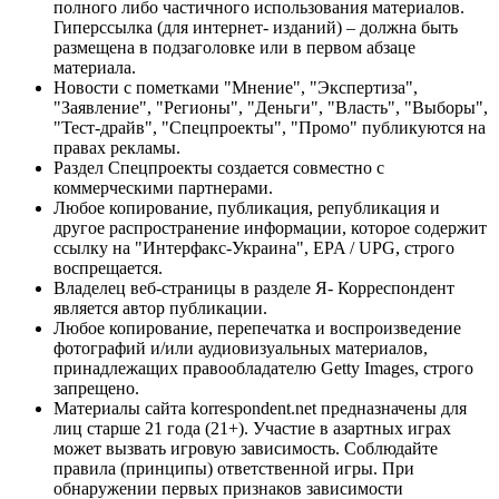
полного либо частичного использования материалов.
Гиперссылка (для интернет- изданий) – должна быть
размещена в подзаголовке или в первом абзаце
материала.
Новости с пометками "Мнение", "Экспертиза",
"Заявление", "Регионы", "Деньги", "Власть", "Выборы",
"Тест-драйв", "Спецпроекты", "Промо" публикуются на
правах рекламы.
Раздел Спецпроекты создается совместно с
коммерческими партнерами.
Любое копирование, публикация, републикация и
другое распространение информации, которое содержит
ссылку на "Интерфакс-Украина", EPA / UPG, строго
воспрещается.
Владелец веб-страницы в разделе Я- Корреспондент
является автор публикации.
Любое копирование, перепечатка и воспроизведение
фотографий и/или аудиовизуальных материалов,
принадлежащих правообладателю Getty Images, строго
запрещено.
Материалы сайта korrespondent.net предназначены для
лиц старше 21 года (21+). Участие в азартных играх
может вызвать игровую зависимость. Соблюдайте
правила (принципы) ответственной игры. При
обнаружении первых признаков зависимости