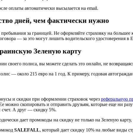
осле оплаты автоматически высылается на email.
ство дней, чем фактически нужно
 пребывания за границей. Не оформляйте страховку на большее к
оговора — за это могут лишить водительского удостоверения в 
краинскую Зеленую карту
нии своего полиса, вы можете сделать это онлайн, не возвращаяс
лис — около 215 евро на 1 год. К примеру, годовая автограждан
бонусы и скидки при оформлении страховок через
реферальную п
Ее можно скопировать и отправить друзьям, которые еще ни разу
 счет. А друг — скидку 5%.
одически дает промокоды на скидку не только на Зеленую карту,
ромокод
SALEFALL
, который дает скидку 10% на любые виды ст