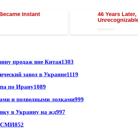
вину продаж вне Китая
1303
ический завод в Украине
1119
мпа по Ирану
1089
тами и подводными лодками
999
авку в Украину на жд
997
- СМИ
852