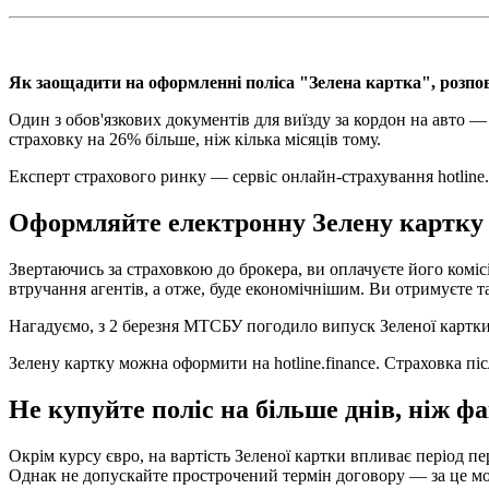
Як заощадити на оформленні поліса "Зелена картка", розповід
Один з обов'язкових документів для виїзду за кордон на авто — 
страховку на 26% більше, ніж кілька місяців тому.
Експерт страхового ринку — сервіс онлайн-страхування hotline.
Оформляйте електронну Зелену картку 
Звертаючись за страховкою до брокера, ви оплачуєте його коміс
втручання агентів, а отже, буде економічнішим. Ви отримуєте 
Нагадуємо, з 2 березня МТСБУ погодило випуск Зеленої картки
Зелену картку можна оформити на hotline.finance. Страховка піс
Не купуйте поліс на більше днів, ніж ф
Окрім курсу євро, на вартість Зеленої картки впливає період п
Однак не допускайте прострочений термін договору — за це мо