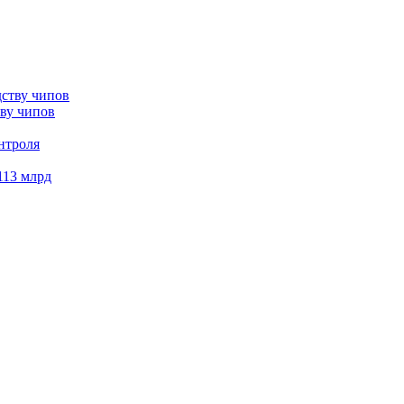
тву чипов
нтроля
113 млрд