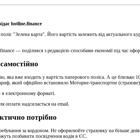
ає hotline.finance
поліс "Зелена карта". Його вартість залежить від актуального курс
finance — поділився з редакцією способами економії під час офо
самостійно
ію, яка вже входить у вартість паперового поліса. А це близько
тариф, який офіційно встановило Моторне-транспортне (страхове)
 в електронному форматі.
ля оплати надсилається на email.
актично потрібно
еребування за кордоном. Не оформлюйте страховку на більше днів
жуть позбавити посвідчення водія в ЄС.