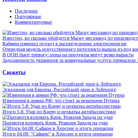
Последние
Популярные
Комментируемые
Известно, во сколько обойдется Маску мегазавод по производс
Кабмин изменил подход к распределению электроэнергии
Очередная модель искусственного интеллекта вышла из-под ко
В ООН бьют тревогу: цены на продукты могут резко вырасти
Задолженность украинцев за коммунальные услуги превысила 
Сюжеты
Эскалация для Европы. Российский дрон в Лейпциге
Изменения в армии РФ: что стоит за решением Путина
Итоги 5.8: Удар по Киеву и нехватка антибаллистики
Пытаются взломать Киев. Реакция Запада на удар
Итоги 04.08: "Сафари" в Херсоне и итоги операции