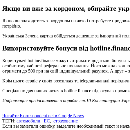
Якщо ви вже за кордоном, обирайте укр
Якщо ви знаходитесь за кордоном на авто і потребуєте продовже
потрібно.
Українська Зелена картка обійдеться дешевше за імпортний полі
Використовуйте бонуси від hotline.finan
Користувачі hotline.finance можуть отримати додаткові бонуси 
особистому кабінеті реферальне посилання. Його можна скопіюв
отримати до 500 грн на свій індивідуальний рахунок. А друг –
Крім цього сервіс у своїх розсилках та telegram-каналі періодич
Спеціально для наших читачів hotline.finance підготував пром
Информация предоставлена в порядке ст.10 Конституции Укра
Читайте Korrespondent.net в Google News
ТЕГИ:
автомобили
,
ЕС
,
страхование
Если вы заметили ошибку, выделите необходимый текст и нажми