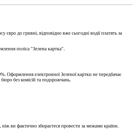
у євро до гривні, відповідно вже сьогодні водії платять за
рмлення поліса "Зелена картка".
 10%. Оформлення електронної Зеленої картки не передбачає
 бюро без комісій та подорожчань.
, ніж ви фактично збираєтеся провести за межами країни.