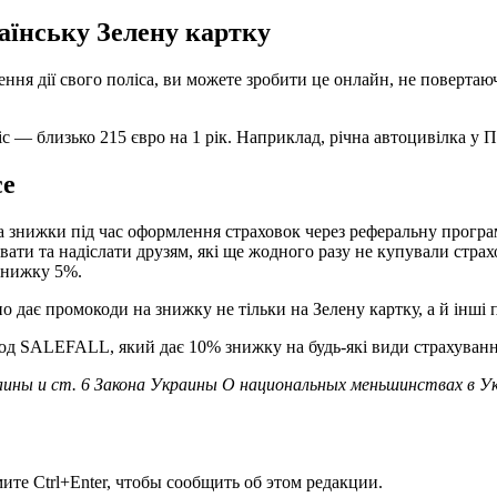
аїнську Зелену картку
ння дії свого поліса, ви можете зробити це онлайн, не повертаю
с — близько 215 євро на 1 рік. Наприклад, річна автоцивілка у 
ce
та знижки під час оформлення страховок через реферальну програ
ати та надіслати друзям, які ще жодного разу не купували страх
 знижку 5%.
но дає промокоди на знижку не тільки на Зелену картку, а й інші 
окод SALEFALL, який дає 10% знижку на будь-які види страхуванн
ины и ст. 6 Закона Украины О национальных меньшинствах в У
те Ctrl+Enter, чтобы сообщить об этом редакции.