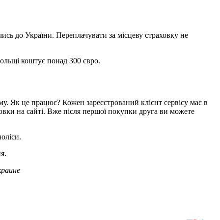
чись до України. Переплачувати за місцеву страховку не
Польщі коштує понад 300 євро.
му. Як це працює? Кожен зареєстрований клієнт сервісу має в
овки на сайті. Вже після першої покупки друга ви можете
поліси.
я.
краине