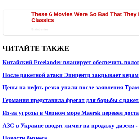
ЧИТАЙТЕ ТАКЖЕ
Китайский Freelander планирует обеспечить поло
После ракетной атаки Эпицентр закрывает керам
Цены на нефть резко упали после заявления Тра
Германия представила фрегат для борьбы с раке
Из-за угрозы в Черном море Maersk перевел дост
АЗС в Украине вводят лимит на продажу дизеля 
Новости бизнеса