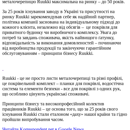
металочерепицю Ruukki максимальна на ринку – до 50 років.
За 25 років існування заводу в Україні та присутності на
ринку Ruukki зарекомендував себе як надійний партнер,
політика компанії заснована на індивідуальному підході до
кожного клієнта, незалежно від обсягів – це покрівля для
приватного будинку чи виробничого комплексу. Увага до
потреб та завдань споживача, якість найвищого ґатунку,
відповідальність за виконання домовленостей – починаючи
від виробництва продукції та закінчуючи гарантійним
обслуговуванням – принципи бізнесу Ruukki.
Ruukki - це не просто листи металочерепиці та різні профілі,
це покрівельний комплект – планки для покрівлі, водостічна
система та елементи безпеки - все для покрівлі з одних рук,
що особливо цінують українські споживачі.
Принципи бізнесу та високопрофесійний колектив
працівників Ruukki – це основа того, що за 25 років свого
існування Ruukki стали еталоном «даху» нашої країни та гідно
пройшли випробування часом.
Читайте Korrespondent.net в Google News