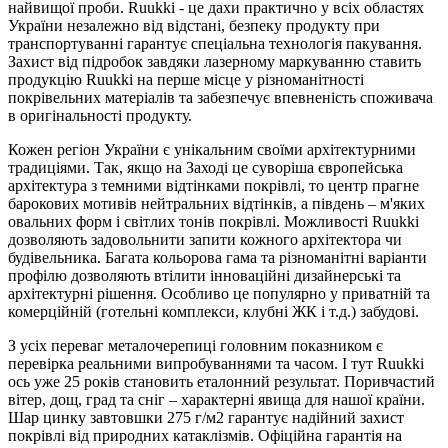
найвищої проби. Ruukki - це дахи практично у всіх областях
України незалежно від відстані, безпеку продукту при
транспортуванні гарантує спеціальна технологія пакування.
Захист від підробок завдяки лазерному маркуванню ставить
продукцію Ruukki на перше місце у різноманітності
покрівельних матеріалів та забезпечує впевненість споживача
в оригінальності продукту.
Кожен регіон України є унікальним своїми архітектурними
традиціями. Так, якщо на Заході це суворіша європейська
архітектура з темними відтінками покрівлі, то центр прагне
барокових мотивів нейтральних відтінків, а південь – м'яких
овальних форм і світлих тонів покрівлі. Можливості Ruukki
дозволяють задовольнити запити кожного архітектора чи
будівельника. Багата кольорова гама та різноманітні варіанти
профілю дозволяють втілити інноваційні дизайнерські та
архітектурні рішення. Особливо це популярно у приватній та
комерційній (готельні комплекси, клубні ЖК і т.д.) забудові.
З усіх переваг металочерепиці головним показником є
перевірка реальними випробуваннями та часом. І тут Ruukki
ось уже 25 років становить еталонний результат. Поривчастий
вітер, дощ, град та сніг – характерні явища для нашої країни.
Шар цинку завтовшки 275 г/м2 гарантує надійний захист
покрівлі від природних катаклізмів. Офіційна гарантія на