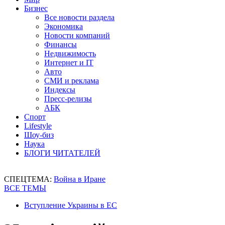
Бизнес
Все новости раздела
Экономика
Новости компаний
Финансы
Недвижимость
Интернет и IT
Авто
СМИ и реклама
Индексы
Пресс-релизы
АБК
Спорт
Lifestyle
Шоу-биз
Наука
БЛОГИ ЧИТАТЕЛЕЙ
СПЕЦТЕМА:
Война в Иране
ВСЕ ТЕМЫ
Вступление Украины в ЕС