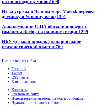
по производству чипов
1698
Из-за угрозы в Черном море Maersk перевел
доставку в Украину на жд
1391
Авиакомпании США обязали проверить
самолеты Boeing на наличие трещин
1209
НБУ удержал продаж долларов выше
психологической отметки
760
Полная версия сайта
Facebook
Twitter
RSS-ленты
E-mail рассылка
Контакты
Реклама на сайте
Использование материалов korrespondent.net
Правила пользования сайтом