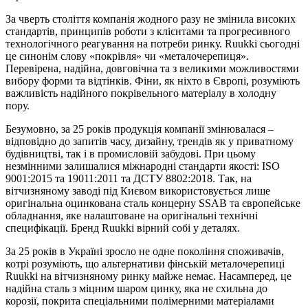
За чверть століття компанія жодного разу не змінила високих
стандартів, принципів роботи з клієнтами та прогресивного
технологічного реагування на потреби ринку. Ruukki сьогодні
це синонім слову «покрівля» чи «металочерепиця».
Перевірена, надійна, довговічна та з великими можливостями
вибору форми та відтінків. Фіни, як ніхто в Європі, розуміють
важливість надійного покрівельного матеріалу в холодну
пору.
Безумовно, за 25 років продукція компанії змінювалася –
відповідно до запитів часу, дизайну, трендів як у приватному
будівництві, так і в промисловій забудові. При цьому
незмінними залишалися міжнародні стандарти якості: ISO
9001:2015 та 19011:2011 та ДСТУ 8802:2018. Так, на
вітчизняному заводі під Києвом використовується лише
оригінальна оцинкована сталь концерну SSAB та європейське
обладнання, яке налаштоване на оригінальні технічні
специфікації. Бренд Ruukki вірний собі у деталях.
За 25 років в Україні зросло не одне покоління споживачів,
котрі розуміють, що альтернативи фінській металочерепиці
Ruukki на вітчизняному ринку майже немає. Насамперед, це
надійна сталь з міцним шаром цинку, яка не схильна до
корозії, покрита спеціальними полімерними матеріалами