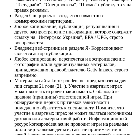
"Тест-драйв", "Спецпроекты", "Промо" публикуются на
правах рекламы.
Раздел Спецпроекты создается совместно с
коммерческими партнерами.
Любое копирование, публикация, републикация и
другое распространение информации, которое содержит
ссылку на "Интерфакс-Украина", EPA / UPG, строго
воспрещается.
Владелец веб-страницы в разделе Я- Корреспондент
является автор публикации.
Любое копирование, перепечатка и воспроизведение
фотографий и/или аудиовизуальных материалов,
принадлежащих правообладателю Getty Images, строго
запрещено.
Материалы сайта korrespondent.net предназначены для
лиц старше 21 года (21+). Участие в азартных играх
может вызвать игровую зависимость. Соблюдайте
правила (принципы) ответственной игры. При
обнаружении первых признаков зависимости
немедленно обратитесь к специалисту. Помните, что
участие в азартных играх не может являться источником
доходов или альтернативой работе. Информационный
ресурс korrespondent.net не проводит игры на реальные
и/или виртуальные деньги, сайт не принимает ни в
какой форме оплату ставок и других платежей, которые