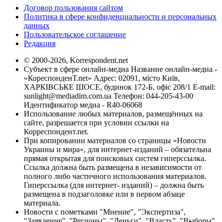
Договор пользования сайтом
Политика в сфере конфиденциальности и персональных
данных
Пользовательское соглашение
Редакция
© 2000-2026, Korrespondent.net
Субъект в сфере онлайн-медиа Название онлайн-медиа -
«КореспонденТ.net» Адрес: 02091, місто Київ,
ХАРКІВСЬКЕ ШОСЕ, будинок 172-Б, офіс 208/1 E-mail:
sunlight@mediadim.com.ua
Телефон: 044-205-43-00
Идентификатор медиа - R40-06068
Использование любых материалов, размещённых на
сайте, разрешается при условии ссылки на
Корреспондент.net.
При копировании материалов со страницы «Новости
Украины и мира», для интернет-изданий – обязательна
прямая открытая для поисковых систем гиперссылка.
Ссылка должна быть размещена в независимости от
полного либо частичного использования материалов.
Гиперссылка (для интернет- изданий) – должна быть
размещена в подзаголовке или в первом абзаце
материала.
Новости с пометками "Мнение", "Экспертиза",
"Заявление", "Регионы", "Деньги", "Власть", "Выборы",