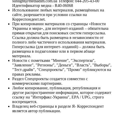
sunlight@mediadim.com.ua
Телефон: 044-205-43-00
Идентификатор медиа - R40-06068
Использование любых материалов, размещённых на
сайте, разрешается при условии ссылки на
Корреспондент.net.
При копировании материалов со страницы «Новости
Украины и мира», для интернет-изданий – обязательна
прямая открытая для поисковых систем гиперссылка.
Ссылка должна быть размещена в независимости от
полного либо частичного использования материалов.
Гиперссылка (для интернет- изданий) – должна быть
размещена в подзаголовке или в первом абзаце
материала.
Новости с пометками "Мнение", "Экспертиза",
"Заявление", "Регионы", "Деньги", "Власть", "Выборы",
"Тест-драйв", "Спецпроекты", "Промо" публикуются на
правах рекламы.
Раздел Спецпроекты создается совместно с
коммерческими партнерами.
Любое копирование, публикация, републикация и
другое распространение информации, которое содержит
ссылку на "Интерфакс-Украина", EPA / UPG, строго
воспрещается.
Владелец веб-страницы в разделе Я- Корреспондент
является автор публикации.