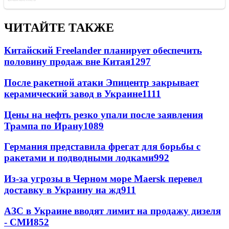
ЧИТАЙТЕ ТАКЖЕ
Китайский Freelander планирует обеспечить
половину продаж вне Китая
1297
После ракетной атаки Эпицентр закрывает
керамический завод в Украине
1111
Цены на нефть резко упали после заявления
Трампа по Ирану
1089
Германия представила фрегат для борьбы с
ракетами и подводными лодками
992
Из-за угрозы в Черном море Maersk перевел
доставку в Украину на жд
911
АЗС в Украине вводят лимит на продажу дизеля
- СМИ
852