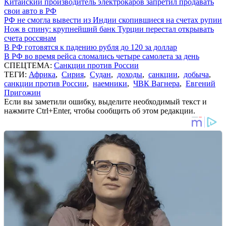
Китайский производитель электрокаров запретил продавать
свои авто в РФ
РФ не смогла вывести из Индии скопившиеся на счетах рупии
Нож в спину: крупнейший банк Турции перестал открывать
счета россянам
В РФ готовятся к падению рубля до 120 за доллар
В РФ во время рейса сломались четыре самолета за день
СПЕЦТЕМА:
Санкции против России
ТЕГИ:
Африка
,
Сирия
,
Судан
,
доходы
,
санкции
,
добыча
,
санкции против России
,
наемники
,
ЧВК Вагнера
,
Евгений
Пригожин
Если вы заметили ошибку, выделите необходимый текст и
нажмите Ctrl+Enter, чтобы сообщить об этом редакции.