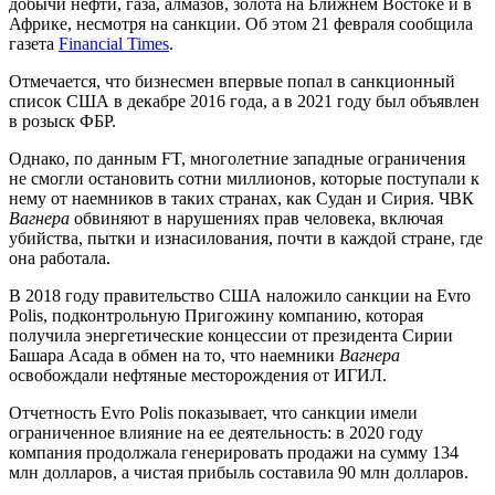
добычи нефти, газа, алмазов, золота на Ближнем Востоке и в
Африке, несмотря на санкции. Об этом 21 февраля сообщила
газета
Financial Times
.
Отмечается, что бизнесмен впервые попал в санкционный
список США в декабре 2016 года, а в 2021 году был объявлен
в розыск ФБР.
Однако, по данным FT, многолетние западные ограничения
не смогли остановить сотни миллионов, которые поступали к
нему от наемников в таких странах, как Судан и Сирия. ЧВК
Вагнера
обвиняют в нарушениях прав человека, включая
убийства, пытки и изнасилования, почти в каждой стране, где
она работала.
В 2018 году правительство США наложило санкции на Evro
Polis, подконтрольную Пригожину компанию, которая
получила энергетические концессии от президента Сирии
Башара Асада в обмен на то, что наемники
Вагнера
освобождали нефтяные месторождения от ИГИЛ.
Отчетность Evro Polis показывает, что санкции имели
ограниченное влияние на ее деятельность: в 2020 году
компания продолжала генерировать продажи на сумму 134
млн долларов, а чистая прибыль составила 90 млн долларов.