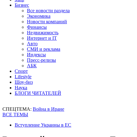
Бизнес
Все новости раздела
Экономика
Новости компаний
Финансы
Недвижимость
Интернет и IT
Авто
СМИ и реклама
Индексы
Пресс-релизы
АБК
Спорт
Lifestyle
Шоу-биз
Наука
БЛОГИ ЧИТАТЕЛЕЙ
СПЕЦТЕМА:
Война в Иране
ВСЕ ТЕМЫ
Вступление Украины в ЕС