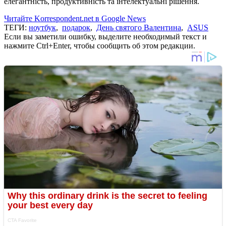
елегантність, продуктивність та інтелектуальні рішення.
Читайте Korrespondent.net в Google News
ТЕГИ:
ноутбук
,
подарок
,
День святого Валентина
,
ASUS
Если вы заметили ошибку, выделите необходимый текст и
нажмите Ctrl+Enter, чтобы сообщить об этом редакции.