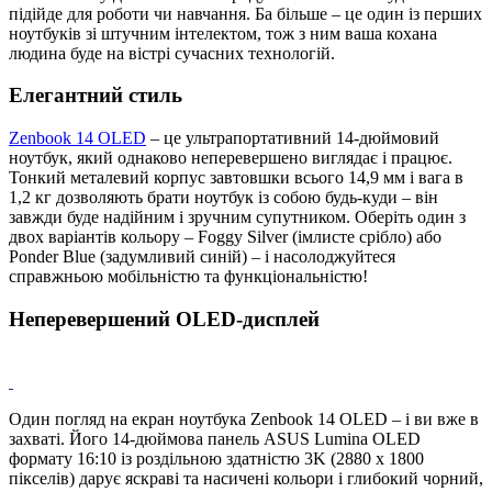
підійде для роботи чи навчання. Ба більше ‒ це один із перших
ноутбуків зі штучним інтелектом, тож з ним ваша кохана
людина буде на вістрі сучасних технологій.
Елегантний стиль
Zenbook 14 OLED
– це ультрапортативний 14-дюймовий
ноутбук, який однаково неперевершено виглядає і працює.
Тонкий металевий корпус завтовшки всього 14,9 мм і вага в
1,2 кг дозволяють брати ноутбук із собою будь-куди – він
завжди буде надійним і зручним супутником. Оберіть один з
двох варіантів кольору – Foggy Silver (імлисте срібло) або
Ponder Blue (задумливий синій) – і насолоджуйтеся
справжньою мобільністю та функціональністю!
Неперевершений OLED-дисплей
Один погляд на екран ноутбука Zenbook 14 OLED – і ви вже в
захваті. Його 14-дюймова панель ASUS Lumina OLED
формату 16:10 із роздільною здатністю 3K (2880 x 1800
пікселів) дарує яскраві та насичені кольори і глибокий чорний,