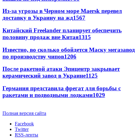
Из-за угрозы в Черном море Maersk перевел
доставку в Украину на жд
1567
Китайский Freelander планирует обеспечить
половину продаж вне Китая
1315
Известно, во сколько обойдется Маску мегазавод
по производству чипов
1206
После ракетной атаки Эпицентр закрывает
керамический завод в Украине
1125
Германия представила фрегат для борьбы с
ракетами и подводными лодками
1029
Полная версия сайта
Facebook
Twitter
RSS-ленты