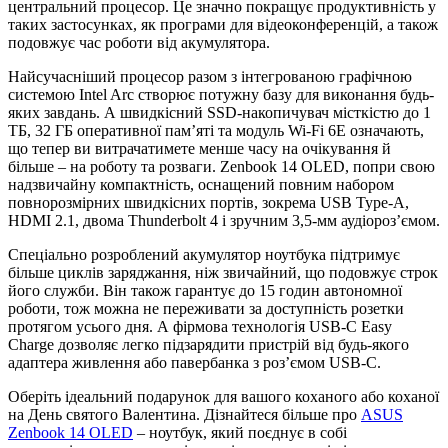
центральний процесор. Це значно покращує продуктивність у
таких застосунках, як програми для відеоконференцій, а також
подовжує час роботи від акумулятора.
Найсучасніший процесор разом з інтегрованою графічною
системою Intel Arc створює потужну базу для виконання будь-
яких завдань. А швидкісний SSD-накопичувач місткістю до 1
ТБ, 32 ГБ оперативної пам’яті та модуль Wi-Fi 6E означають,
що тепер ви витрачатимете менше часу на очікування й
більше ‒ на роботу та розваги. Zenbook 14 OLED, попри свою
надзвичайну компактність, оснащений повним набором
повнорозмірних швидкісних портів, зокрема USB Type-A,
HDMI 2.1, двома Thunderbolt 4 і зручним 3,5-мм аудіороз’ємом.
Спеціально розроблений акумулятор ноутбука підтримує
більше циклів заряджання, ніж звичайний, що подовжує строк
його служби. Він також гарантує до 15 годин автономної
роботи, тож можна не переживати за доступність розетки
протягом усього дня. А фірмова технологія USB-C Easy
Charge дозволяє легко підзарядити пристрій від будь-якого
адаптера живлення або павербанка з роз’ємом USB-C.
Оберіть ідеальний подарунок для вашого коханого або коханої
на День святого Валентина. Дізнайтеся більше про
ASUS
Zenbook 14 OLED
– ноутбук, який поєднує в собі