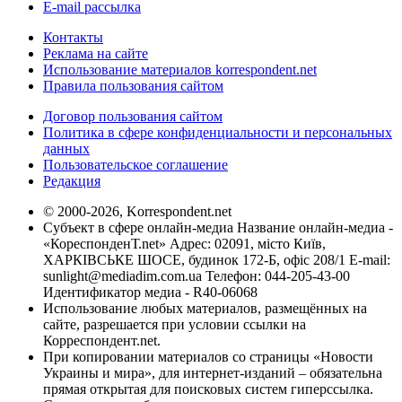
E-mail рассылка
Контакты
Реклама на сайте
Использование материалов korrespondent.net
Правила пользования сайтом
Договор пользования сайтом
Политика в сфере конфиденциальности и персональных
данных
Пользовательское соглашение
Редакция
© 2000-2026, Korrespondent.net
Субъект в сфере онлайн-медиа Название онлайн-медиа -
«КореспонденТ.net» Адрес: 02091, місто Київ,
ХАРКІВСЬКЕ ШОСЕ, будинок 172-Б, офіс 208/1 E-mail:
sunlight@mediadim.com.ua
Телефон: 044-205-43-00
Идентификатор медиа - R40-06068
Использование любых материалов, размещённых на
сайте, разрешается при условии ссылки на
Корреспондент.net.
При копировании материалов со страницы «Новости
Украины и мира», для интернет-изданий – обязательна
прямая открытая для поисковых систем гиперссылка.