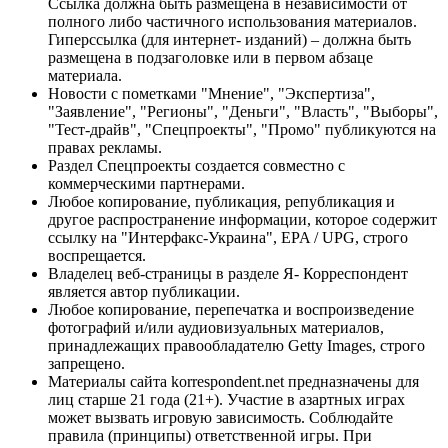
Ссылка должна быть размещена в независимости от
полного либо частичного использования материалов.
Гиперссылка (для интернет- изданий) – должна быть
размещена в подзаголовке или в первом абзаце
материала.
Новости с пометками "Мнение", "Экспертиза",
"Заявление", "Регионы", "Деньги", "Власть", "Выборы",
"Тест-драйв", "Спецпроекты", "Промо" публикуются на
правах рекламы.
Раздел Спецпроекты создается совместно с
коммерческими партнерами.
Любое копирование, публикация, републикация и
другое распространение информации, которое содержит
ссылку на "Интерфакс-Украина", EPA / UPG, строго
воспрещается.
Владелец веб-страницы в разделе Я- Корреспондент
является автор публикации.
Любое копирование, перепечатка и воспроизведение
фотографий и/или аудиовизуальных материалов,
принадлежащих правообладателю Getty Images, строго
запрещено.
Материалы сайта korrespondent.net предназначены для
лиц старше 21 года (21+). Участие в азартных играх
может вызвать игровую зависимость. Соблюдайте
правила (принципы) ответственной игры. При