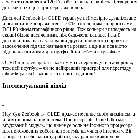
а частота оновлення 120 Гц забезпечить плавність відтворення
динамічних сцен при перегляді відео.
Дисплей Zenbook 14 OLED гарантує неймовірно деталізоване
й реалістичне зображення зі 100% охопленням колірної гами
DCI-P3 кінематографічного рівня. Тож кольори виглядають на
екрані більш насиченими, ніж будь-коли раніше. Такий
дисплей подарує вам та вашій другій половинці справжнє
задоволення під час навчання та розваг, а ще він повністю
відповідає вимогам для професійної роботи з графікою.
OLED-дисплей зробить кожну мить перегляду неймовірною,
тож цей ноутбук – чи не найкращий пристрій для перегляду
фільмів разом із вашою коханою людиною!
Інтелектуальний підхід
Ноутбук Zenbook 14 OLED вражає не лише своїм дизайном, а
й внутрішнім наповненням. Процесор Intel Core Ultra має
вбудований модуль, що виконує роль нейронного процесора
для прискорення роботи алгоритмів штучного інтелекту. Він
забирає на себе частину роботи, яку раніше виконував