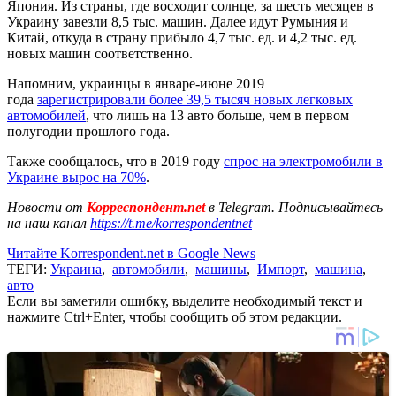
Япония. Из страны, где восходит солнце, за шесть месяцев в
Украину завезли 8,5 тыс. машин. Далее идут Румыния и
Китай, откуда в страну прибыло 4,7 тыс. ед. и 4,2 тыс. ед.
новых машин соответственно.
Напомним, украинцы в январе-июне 2019
года
зарегистрировали более 39,5 тысяч новых легковых
автомобилей
, что лишь на 13 авто больше, чем в первом
полугодии прошлого года.
Также сообщалось, что в 2019 году
спрос на электромобили в
Украине вырос на 70%
.
Новости от
Корреспондент.net
в Telegram. Подписывайтесь
на наш канал
https://t.me/korrespondentnet
Читайте Korrespondent.net в Google News
ТЕГИ:
Украина
,
автомобили
,
машины
,
Импорт
,
машина
,
авто
Если вы заметили ошибку, выделите необходимый текст и
нажмите Ctrl+Enter, чтобы сообщить об этом редакции.