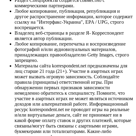
Раздел Спецпроекты создается совместно с
коммерческими партнерами.
Любое копирование, публикация, републикация и
другое распространение информации, которое содержит
ссылку на "Интерфакс-Украина", EPA / UPG, строго
воспрещается.
Владелец веб-страницы в разделе Я- Корреспондент
является автор публикации.
Любое копирование, перепечатка и воспроизведение
фотографий и/или аудиовизуальных материалов,
принадлежащих правообладателю Getty Images, строго
запрещено.
Материалы сайта korrespondent.net предназначены для
лиц старше 21 года (21+). Участие в азартных играх
может вызвать игровую зависимость. Соблюдайте
правила (принципы) ответственной игры. При
обнаружении первых признаков зависимости
немедленно обратитесь к специалисту. Помните, что
участие в азартных играх не может являться источником
доходов или альтернативой работе. Информационный
ресурс korrespondent.net не проводит игры на реальные
и/или виртуальные деньги, сайт не принимает ни в
какой форме оплату ставок и других платежей, которые
связаны/могут быть связаны с азартными играми,
букмекерами или тотализаторами. Какие-либо