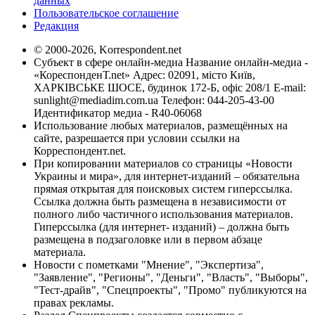
данных
Пользовательское соглашение
Редакция
© 2000-2026, Korrespondent.net
Субъект в сфере онлайн-медиа Название онлайн-медиа -
«КореспонденТ.net» Адрес: 02091, місто Київ,
ХАРКІВСЬКЕ ШОСЕ, будинок 172-Б, офіс 208/1 E-mail:
sunlight@mediadim.com.ua
Телефон: 044-205-43-00
Идентификатор медиа - R40-06068
Использование любых материалов, размещённых на
сайте, разрешается при условии ссылки на
Корреспондент.net.
При копировании материалов со страницы «Новости
Украины и мира», для интернет-изданий – обязательна
прямая открытая для поисковых систем гиперссылка.
Ссылка должна быть размещена в независимости от
полного либо частичного использования материалов.
Гиперссылка (для интернет- изданий) – должна быть
размещена в подзаголовке или в первом абзаце
материала.
Новости с пометками "Мнение", "Экспертиза",
"Заявление", "Регионы", "Деньги", "Власть", "Выборы",
"Тест-драйв", "Спецпроекты", "Промо" публикуются на
правах рекламы.