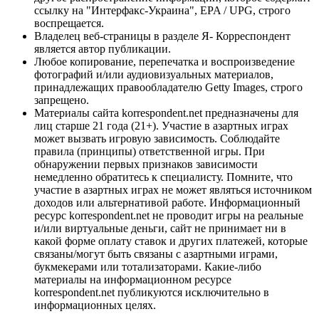
ссылку на "Интерфакс-Украина", EPA / UPG, строго
воспрещается.
Владелец веб-страницы в разделе Я- Корреспондент
является автор публикации.
Любое копирование, перепечатка и воспроизведение
фотографий и/или аудиовизуальных материалов,
принадлежащих правообладателю Getty Images, строго
запрещено.
Материалы сайта korrespondent.net предназначены для
лиц старше 21 года (21+). Участие в азартных играх
может вызвать игровую зависимость. Соблюдайте
правила (принципы) ответственной игры. При
обнаружении первых признаков зависимости
немедленно обратитесь к специалисту. Помните, что
участие в азартных играх не может являться источником
доходов или альтернативой работе. Информационный
ресурс korrespondent.net не проводит игры на реальные
и/или виртуальные деньги, сайт не принимает ни в
какой форме оплату ставок и других платежей, которые
связаны/могут быть связаны с азартными играми,
букмекерами или тотализаторами. Какие-либо
материалы на информационном ресурсе
korrespondent.net публикуются исключительно в
информационных целях.