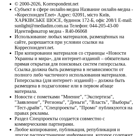
© 2000-2026, Korrespondent.net
Субъект в сфере онлайн-медиа Название онлайн-медиа -
«КореспонденТ.net» Адрес: 02091, місто Київ,
ХАРКІВСЬКЕ ШОСЕ, будинок 172-Б, офіс 208/1 E-mail:
sunlight@mediadim.com.ua
Телефон: 044-205-43-00
Идентификатор медиа - R40-06068
Использование любых материалов, размещённых на
сайте, разрешается при условии ссылки на
Корреспондент.net.
При копировании материалов со страницы «Новости
Украины и мира», для интернет-изданий – обязательна
прямая открытая для поисковых систем гиперссылка.
Ссылка должна быть размещена в независимости от
полного либо частичного использования материалов.
Гиперссылка (для интернет- изданий) – должна быть
размещена в подзаголовке или в первом абзаце
материала.
Новости с пометками "Мнение", "Экспертиза",
"Заявление", "Регионы", "Деньги", "Власть", "Выборы",
"Тест-драйв", "Спецпроекты", "Промо" публикуются на
правах рекламы.
Раздел Спецпроекты создается совместно с
коммерческими партнерами.
Любое копирование, публикация, републикация и
другое распространение информации, которое содержит