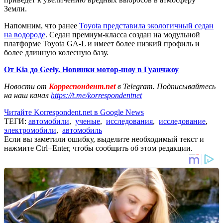
Земли.
Напомним, что ранее
Toyota представила экологичный седан
на водороде
. Седан премиум-класса создан на модульной
платформе Toyota GA-L и имеет более низкий профиль и
более длинную колесную базу.
От Kia до Geely. Новинки мотор-шоу в Гуанчжоу
Новости от
Корреспондент.net
в Telegram. Подписывайтесь
на наш канал
https://t.me/korrespondentnet
Читайте Korrespondent.net в Google News
ТЕГИ:
автомобили
,
ученые
,
исследования
,
исследование
,
электромобили
,
автомобиль
Если вы заметили ошибку, выделите необходимый текст и
нажмите Ctrl+Enter, чтобы сообщить об этом редакции.