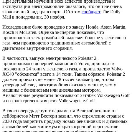
При детальном изучении всех аспектов производства и
эксплуатации электромобилей оказалось, что они не очень
экологичный вид транспорта. Об этом
сообщает
The Daily
Mail в понедельник, 30 ноября.
Исследование было проведено по заказу Honda, Aston Martin,
Bosch и McLaren. Оценка экспертов показали, что
производство электромобилей выделяет больше углекислого
газа, чем производство традиционных автомобилей с
двигателем внутреннего сгорания.
В частности, выпуск электрического Polestar 2,
производимого дочерней компанией Volvo, приводит к
появлению 24 тонн углекислого газа, а производство Volvo
XC40 "обходится" всего в 14 тонн. Таким образом, Polestar 2
должен проехать не менее 78 тысяч километров, чтобы
углеродный след электромобиля оказался меньше, чем у
машины с бензиновым или дизельным мотором.
Аналогичные результаты показывают хэтчбек Volkswagen Golf
и его электрическая версия Volkswagen e-Golf.
В свою очередь депутат парламента Великобритании от
лейбористов Мэтт Вестерн заявил, что стремление страны с
2030 года запретить продажу новых бензиновых и дизельных
автомобилей как минимум в краткосрочной перспективе
приведет к увеличению вредных выбросов в атмосферу