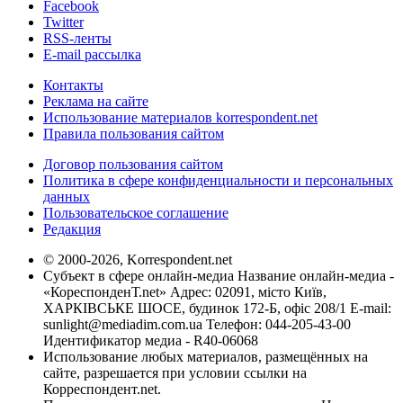
Facebook
Twitter
RSS-ленты
E-mail рассылка
Контакты
Реклама на сайте
Использование материалов korrespondent.net
Правила пользования сайтом
Договор пользования сайтом
Политика в сфере конфиденциальности и персональных
данных
Пользовательское соглашение
Редакция
© 2000-2026, Korrespondent.net
Субъект в сфере онлайн-медиа Название онлайн-медиа -
«КореспонденТ.net» Адрес: 02091, місто Київ,
ХАРКІВСЬКЕ ШОСЕ, будинок 172-Б, офіс 208/1 E-mail:
sunlight@mediadim.com.ua
Телефон: 044-205-43-00
Идентификатор медиа - R40-06068
Использование любых материалов, размещённых на
сайте, разрешается при условии ссылки на
Корреспондент.net.