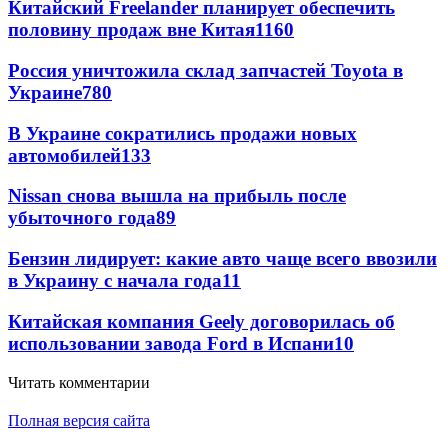
Китайский Freelander планирует обеспечить
половину продаж вне Китая
1160
Россия уничтожила склад запчастей Toyota в
Украине
780
В Украине сократились продажи новых
автомобилей
133
Nissan снова вышла на прибыль после
убыточного года
89
Бензин лидирует: какие авто чаще всего ввозили
в Украину с начала года
11
Китайская компания Geely договорилась об
использовании завода Ford в Испани
10
Читать комментарии
Полная версия сайта